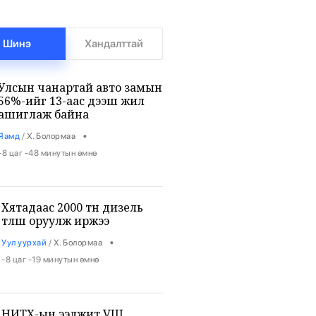
Шинэ
Хандалттай
Улсын чанартай авто замын
56%-ийг 13-аас дээш жил
ашиглаж байна
•
Яамд
/
Х. Болормаа
-8 цаг -48 минутын өмнө
Хятадаас 2000 тн дизель
түлш оруулж иржээ
•
Уул уурхай
/
Х. Болормаа
-8 цаг -19 минутын өмнө
НИТХ-ын ээлжит VIII