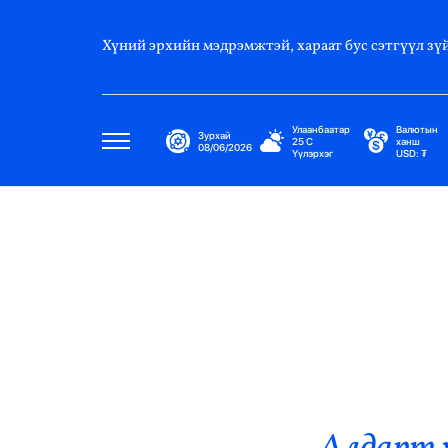
Хүний эрхийн мэдрэмжтэй, хараат бус сэтгүүл зүй
Улаанбаатар
Валютын
Зурхай
25
C
ханш
08/06/2026
Үүлэрхэг
USD:
₮
Улс Төр
Нийгэм
Эдийн Засаг
Дэлхий
Нийтлэлчийн Булан