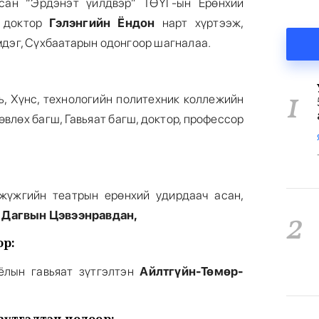
сан “Эрдэнэт үйлдвэр” ТӨҮГ-ын Ерөнхий
, доктор
Гэлэнгийн Ёндон
нарт хүртээж,
мдэг, Сүхбаатарын одонгоор шагналаа.
1
ь, Хүнс, технологийн политехник коллежийн
өвлөх багш, Гавьяат багш, доктор, профессор
жүжгийн театрын ерөнхий удирдаач асан,
2
н
Дагвын Цэвээнравдан,
ор:
оёлын гавьяат зүтгэлтэн
Айлтгүйн-Төмөр-