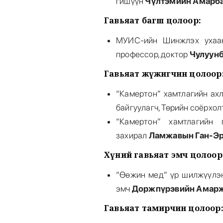
гишүүн
Чүлтэмийн Амарба
Гавьяат багш цолоор:
МУИС-ийн Шинжлэх ухаан
профессор, доктор
Чулуунб
Гавьяат жүжигчин цолоор
“Камертон” хамтлагийн ахл
байгуулагч, Төрийн соёрхо
“Камертон” хамтлагийн 
захирал
Ламжавын Ган-Эр
Хүний гавьяат эмч цолоор
“Өөжин мед” үр шилжүүлэн
эмч
Доржпүрэвийн Амарж
Гавьяат тамирчин цолоор