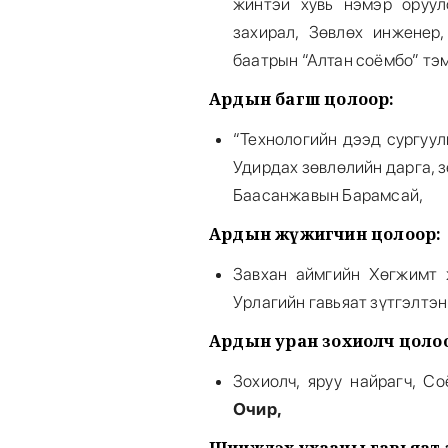
жинтэй хувь нэмэр оруул
захирал, Зөвлөх инженер
баатрын “Алтан соёмбо” тэ
Ардын багш цолоор
:
“Технологийн дээд сургуул
Удирдах зөвлөлийн дарга, з
Баасанжавын Барамсай,
Ардын жүжигчин цолоор:
Завхан аймгийн Хөгжимт 
Урлагийн гавьяат зүтгэлтэ
Ардын уран зохиолч цоло
Зохиолч, яруу найрагч, С
Очир,