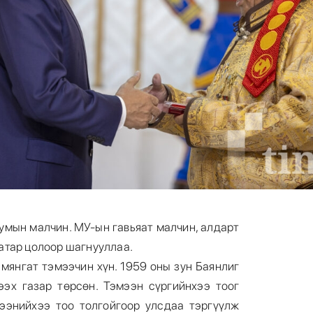
умын малчин. МУ-ын гавьяат малчин, алдарт
атар цолоор шагнууллаа.
мянгат тэмээчин хүн. 1959 оны зун Баянлиг
эх газар төрсөн. Тэмээн сүргийнхээ тоог
ээнийхээ тоо толгойгоор улсдаа тэргүүлж