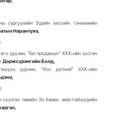
атар,
ы сургуулийн Эдийн засгийн тэнхимийн
атын Нарантуяа,
:
6
агч, дуучин, “Би продакшн” ХХК-ийн үүсгэн
лт
Доржсүрэнгийн Болд,
гишүүн, дуучин, “Хос дэлхий” ХХК-ийн
дэнэ,
:
7
 суулгах төвийн Эх барих, эмэгтэйчүүдийн
аргал,
: