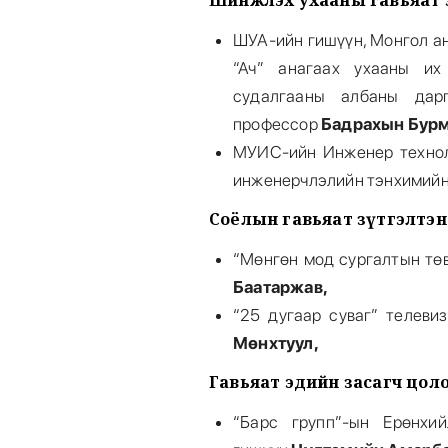
Шинжлэх ухааны гавьяат 
ШУА-ийн гишүүн, Монгол ан
“Ач” анагаах ухааны их
судалгааны албаны дар
профессор
Бадрахын Бур
МУИС-ийн Инженер технол
инженерчлэлийн тэнхимийн
Соёлын гавьяат зүтгэлтэн
“Мөнгөн мод сургалтын төв
Баатаржав,
“25 дугаар суваг” телеви
Мөнхтуул,
Гавьяат эдийн засагч цоло
“Барс групп”-ын Ерөнхи