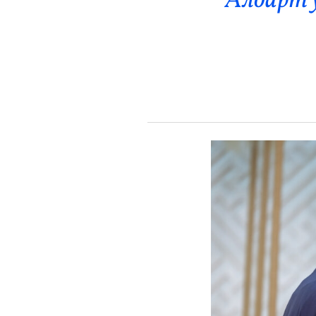
Алдарт 
Эрүүл Мэнд
Орон Нутаг
Спорт
Энтертайнмент
Эрэн Сурвалжилга