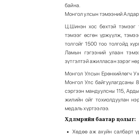
байна.
Монгол улсын тэмээний Алдарт
Ц.Шинэн хос бөхтэй тэмээг 
тэмээг өсгөн үржүүлж, тэмээ
толгойг 1500 тоо толгойд хү
Ламын гэгээний улаан тэмэ
зүтгэлтэй ажилласан зэрэг нөр
Монгол Улсын Ерөнхийлөгч Ух
Монгол Улс байгуулагдсаны 8
сэргээн мандуулсны 115, Арды
жилийн ойг тохиолдуулан нэр
медаль хүртээлээ.
Хөдөлмөрийн баатар цолыг
:
Хөдөө аж ахуйн салбарт ү