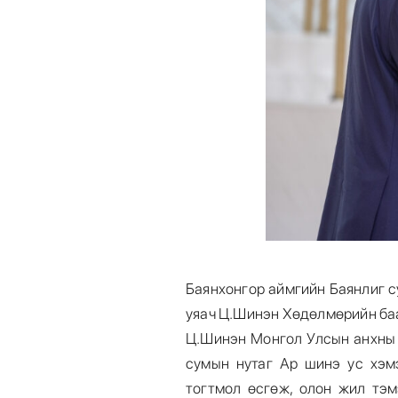
Баянхонгор аймгийн Баянлиг с
уяач Ц.Шинэн Хөдөлмөрийн ба
Ц.Шинэн Монгол Улсын анхны 
сумын нутаг Ар шинэ ус хэмэ
тогтмол өсгөж, олон жил тэм