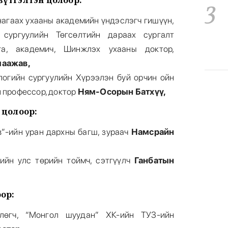
зүтгэлтэн цолоор:
3
агаах ухааны академийн үндэслэгч гишүүн,
 сургуулийн Төгсөлтийн дараах сургалт
га, академич, Шинжлэх ухааны доктор,
маажав,
огийн сургуулийн Хүрээлэн буй орчин ойн
4
 профессор, доктор
Ням-Осорын Батхүү,
 цолоор:
”-ийн уран дархны багш, зураач
Намсрайн
зийн улс төрийн тоймч, сэтгүүлч
Ганбатын
5
ор:
йлөгч, “Монгол шуудан” ХК-ийн ТУЗ-ийн