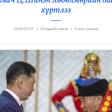
уяач Ц.Шинэн Хөдөлмөрийн ба
Ерөнхийлөгч
хүртлээ
•
•
2026/07/07
29 өдрийн өмнө
5
мин уншина