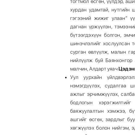
тогтмол өсгөн, үүлдэр, аш
хурдан удамтай, нутгийн 
гэгээний жижиг улаан” үү
дагнан үржүүлэн, тэмээни
бүтээгдэхүүн болгон, эмч
шинэчлэлийг хослуулсан т
сурган өвлүүлж, малын га
нийлүүлж буй Баянхонгор 
малчин, Алдарт уяач
Цэдэн
Уул уурхайн үйлдвэрлэ
нэмэгдүүлэх, судалгаа ш
ажлыг эрчимжүүлэх, салба
бодлогын хэрэгжилтийг
баяжуулалтын хэмжээ, бү
ашгийг өсгөх, зардлыг буу
хөгжүүлэх болон нийгэм, э