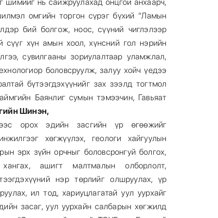
иг шимийг нь сайжруулахад онцгой анхаарч,
шилмэл омгийн торгон сүрэг бүхий “Ламын
лдэр бий болгож, ноос, сүүний чиглэлээр
й сүүг хүн амын хоол, хүнсний гол нэрийн
илгээ, сувилгааны зориулалтаар уламжлал,
ехнологиор боловсруулж, залуу хойч үедээ
ралтай бүтээгдэхүүнийг зах зээлд тогтмол
аймгийн Баянлиг сумын тэмээчин, Гавьяат
гийн Шинэн,
лээс орох эдийн засгийн үр өгөөжийг
инжилгээг хөгжүүлэх, геологи хайгуулын
рын эрх зүйн орчныг боловсронгуй болгох,
 хангах, ашигт малтмалын олборлолт,
тээгдэхүүний нэр төрлийг олшруулах, үр
руулах, ил тод, хариуцлагатай уул уурхайг
дийн засаг, уул уурхайн салбарын хөгжилд