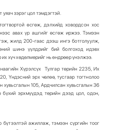
 уяач зэрэг цол тэмдэгтэй.
тогтвортой өсгөж, дэлхийд ховордсон хос
нээс авах үр ашгийг өсгөж иржээ. Тэмээн
ргэж, жилд 200-гаас дээш ингэ ботголуулж,
эний шинэ үүлдрийг бий болгоход идэвх
 их хүч хөдөлмөрийг нь өндрөөр үнэлжээ.
наагийн Хүрэлсүх Тулгар төрийн 2235, Их
20, Үндэсний эрх чөлөө, тусгаар тогтнолоо
н хувьсгалын 105, Ардчилсан хувьсгалын 36
 бүхий эрхмүүдэд төрийн дээд цол, одон,
р бүтээлтэй ажиллаж, тэмээн сүргийн тоог