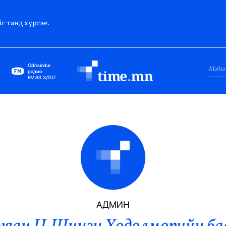
г танд хүргэе.
Odmundur
радио
FM 83.3/107
Нийслэл
Гадаад Харилцаа
Яамд
Элчин Сайд
Парламент
АДМИН
Засгийн Газар