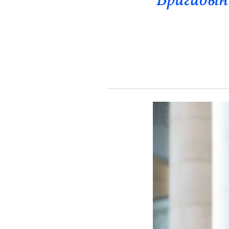
Бригадын
Эрүүл Мэнд
Орон Нутаг
Спорт
Энтертайнмент
Эрэн Сурвалжилга