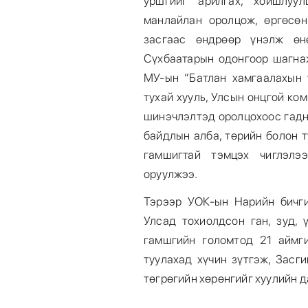
уршгийг арилгах, хойшлуу
манлайлан оролцож, өргөсөн
засгаас өндрөөр үнэлж өн
Сүхбаатарын одонгоор шагна
МУ-ын “Батлан хамгаалахын 
тухай хууль, Улсын онцгой ко
шинэчлэлтэд оролцохоос гадн
байдлын алба, төрийн болон т
гамшигтай тэмцэх чиглэлэ
оруулжээ.
Тэрээр УОК-ын Нарийн бичг
Улсад тохиолдсон ган, зуд, 
гамшгийн голомтод 21 аймги
туулахад хүчин зүтгэж, Засг
төгрөгийн хөрөнгийг хуулийн 