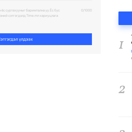
 ёс суртахууныг баримтална уу. Ёс бус
0/1000
ээний сэтгэгдэлд Time.mn хариуцлага
1
этгэгдэл үлдээх
2