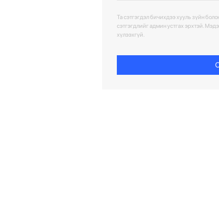
Та сэтгэгдэл бичихдээ хууль зүйн болон
сэтгэгдлийг админ устгах эрхтэй. Мэд
хүлээхгүй.
С