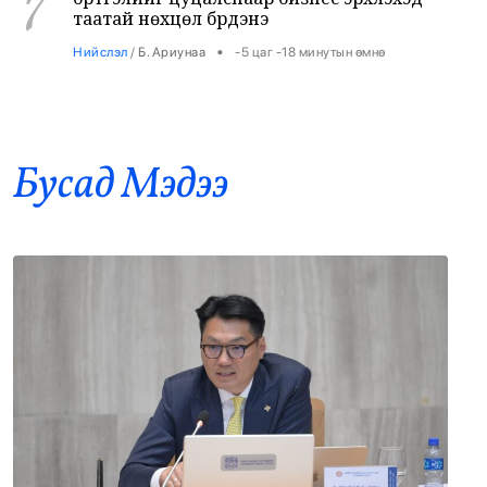
Оросоос 301 вагон шатахуун оруулж иржээ
8
•
Бодлого шийдвэр
/
Х. Болормаа
-4 цаг -32 минутын өмнө
Бусад Mэдээ
“Долфин” хар салхи Хятадыг чиглэн
9
ойртож байна
•
Дэлхий
/
АДМИН
-3 цаг -50 минутын өмнө
Суудлын 718.190 машин импортолжээ
10
•
Эдийн засаг
/
АДМИН
-3 цаг -36 минутын өмнө
Мотоциклийн араас зориуд мөргөсөн