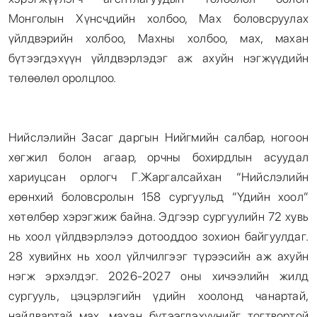
Монголын Хүнсчдийн холбоо, Мах боловсруулах
үйлдвэрийн холбоо, Махны холбоо, мах, махан
бүтээгдэхүүн үйлдвэрлэдэг аж ахуйн нэгжүүдийн
төлөөлөл оролцлоо.
Нийслэлийн Засаг даргын Нийгмийн салбар, ногоон
хөгжил болон агаар, орчны бохирдлын асуудал
хариуцсан орлогч Г.Жаргалсайхан “Нийслэлийн
ерөнхий боловсролын 158 сургуульд “Үдийн хоол”
хөтөлбөр хэрэгжиж байна. Эдгээр сургуулийн 72 хувь
нь хоол үйлдвэрлэлээ дотооддоо зохион байгуулдаг.
28 хувийнх нь хоол үйлчилгээг түрээсийн аж ахуйн
нэгж эрхэлдэг. 2026-2027 оны хичээлийн жилд
сургууль, цэцэрлэгийн үдийн хоолонд чанартай,
найдвартай мах, махан бүтээгдэхүүнийг тогтвортой