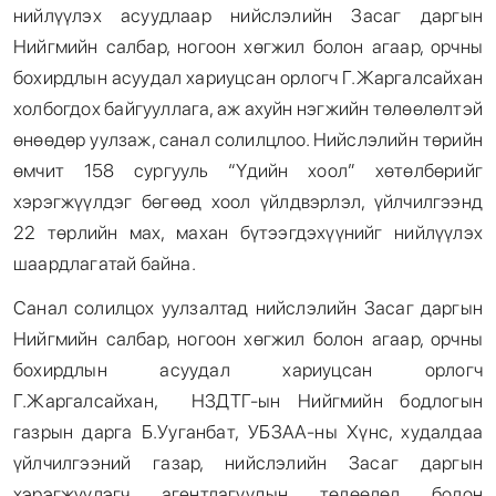
нийлүүлэх асуудлаар нийслэлийн Засаг даргын
Нийгмийн салбар, ногоон хөгжил болон агаар, орчны
бохирдлын асуудал хариуцсан орлогч Г.Жаргалсайхан
холбогдох байгууллага, аж ахуйн нэгжийн төлөөлөлтэй
өнөөдөр уулзаж, санал солилцлоо. Нийслэлийн төрийн
өмчит 158 сургууль “Үдийн хоол” хөтөлбөрийг
хэрэгжүүлдэг бөгөөд хоол үйлдвэрлэл, үйлчилгээнд
22 төрлийн мах, махан бүтээгдэхүүнийг нийлүүлэх
шаардлагатай байна.
Санал солилцох уулзалтад нийслэлийн Засаг даргын
Нийгмийн салбар, ногоон хөгжил болон агаар, орчны
бохирдлын асуудал хариуцсан орлогч
Г.Жаргалсайхан, НЗДТГ-ын Нийгмийн бодлогын
газрын дарга Б.Ууганбат,
УБЗАА-ны Хүнс, худалдаа
үйлчилгээний газар, нийслэлийн Засаг даргын
хэрэгжүүлэгч агентлагуудын төлөөлөл болон