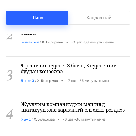
Хувийн сургуулиудад 12 мянган суудал сул
2
байна
Шинэ
Хандалттай
•
Боловсрол
/
Х. Болормаа
-8 цаг -39 минутын өмнө
9-р ангийн сурагч 3 багш, 3 сурагчийг
3
буудан хөнөөжээ
•
Дэлхий
/
Х. Болормаа
-7 цаг -25 минутын өмнө
Жуулчны компаниудын машинд
4
шатахуун хязгаарлалтгүй олгохыг үүрэгдлээ
•
Яамд
/
Х. Болормаа
-6 цаг -36 минутын өмнө
Бензин авсан жолооч нарын 40% нь олон
5
ШТС-аар үйлчлүүлжээ