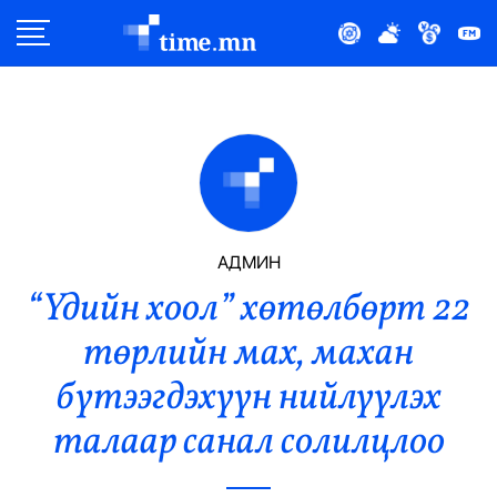
Улс Төр
Нийгэм
Эдийн Засаг
Дэлхий
АДМИН
“Үдийн хоол” хөтөлбөрт 22
Нийтлэлчийн Булан
төрлийн мах, махан
Эрүүл Мэнд
бүтээгдэхүүн нийлүүлэх
Орон Нутаг
талаар санал солилцлоо
Спорт