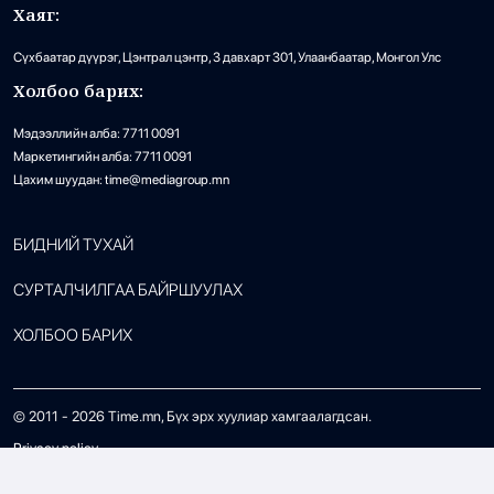
Хаяг:
Сүхбаатар дүүрэг, Цэнтрал цэнтр, 3 давхарт 301, Улаанбаатар, Монгол Улс
Холбоо барих:
Мэдээллийн алба: 7711 0091
Маркетингийн алба: 7711 0091
Цахим шуудан: time@mediagroup.mn
БИДНИЙ ТУХАЙ
СУРТАЛЧИЛГАА БАЙРШУУЛАХ
ХОЛБОО БАРИХ
© 2011 -
2026
Time.mn, Бүх эрх хуулиар хамгаалагдсан.
Privacy policy