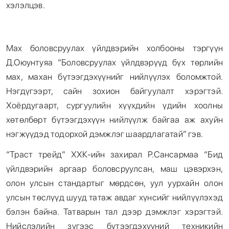
хэлэлцэв.
Мах боловсруулах үйлдвэрийн холбооны тэргүүн
Д.Оюунтуяа “Боловсруулах үйлдвэрүүд бүх төрлийн
мах, махан бүтээгдэхүүнийг нийлүүлэх боломжтой.
Нэгдүгээрт, сайн зохион байгуулалт хэрэгтэй.
Хоёрдугаарт, сургуулийн хүүхдийн үдийн хоолны
хөтөлбөрт бүтээгдэхүүн нийлүүлж байгаа аж ахуйн
нэгжүүдэд тодорхой дэмжлэг шаардлагатай” гэв.
“Траст трейд” ХХК-ийн захирал Р.Сансармаа “Бид
үйлдвэрийн аргаар боловсруулсан, маш цэвэрхэн,
олон улсын стандартыг мөрдсөн, уул уурхайн олон
улсын төслүүд шууд татаж авдаг хүнсийг нийлүүлэхэд
бэлэн байна. Татварын тал дээр дэмжлэг хэрэгтэй.
Нийслэлийн зүгээс бүтээгдэхүүний техникийн