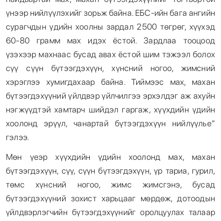
үнээр нийлүүлэхийг зорьж байна. ЕБС-ийн бага ангийн
сурагчдын үдийн хоолны зардал 2500 төгрөг, хүүхэд
60-80 грамм мах идэх ёстой. Зардлаа тооцоод
үзэхээр махнаас бусад авах ёстой шим тэжээл болох
сүү сүүн бүтээгдэхүүн, хүнсний ногоо, жимсний
хэрэглээ хумигдахаар байна. Тиймээс мах, махан
бүтээгдэхүүний үйлдвэр үйлчилгээ эрхэлдэг аж ахуйн
нэгжүүдтэй хамтарч шийдэл гаргаж, хүүхдийн үдийн
хоолонд эрүүл, чанартай бүтээгдэхүүн нийлүүлье”
гэлээ.
Мөн үеэр хүүхдийн үдийн хоолонд мах, махан
бүтээгдэхүүн, сүү, сүүн бүтээгдэхүүн, үр тариа, гурил,
төмс хүнсний ногоо, жимс жимсгэнэ, бусад
бүтээгдэхүүний зохист харьцааг мөрдөж, дотоодын
үйлдвэрлэгчийн бүтээгдэхүүнийг оролцуулах талаар