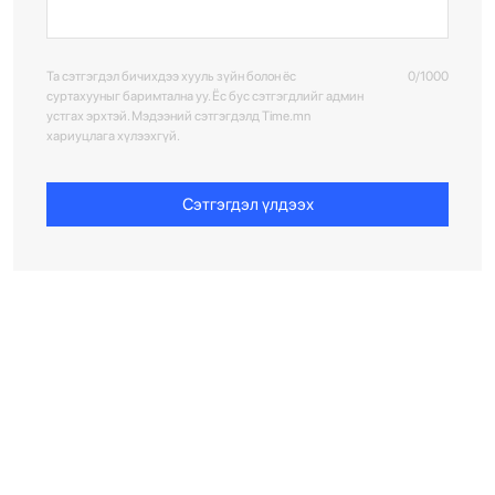
Та сэтгэгдэл бичихдээ хууль зүйн болон ёс
0/1000
суртахууныг баримтална уу. Ёс бус сэтгэгдлийг админ
устгах эрхтэй. Мэдээний сэтгэгдэлд Time.mn
хариуцлага хүлээхгүй.
Сэтгэгдэл үлдээх