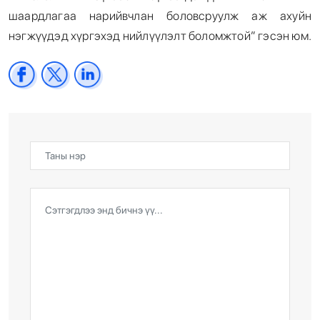
шаардлагаа нарийвчлан боловсруулж аж ахуйн
нэгжүүдэд хүргэхэд нийлүүлэлт боломжтой” гэсэн юм.