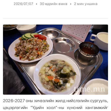
•
•
2026/07/07
30 өдрийн өмнө
2
мин уншина
Энтертайнмент
Эрэн Сурвалжилга
2026-2027 оны хичээлийн жилд нийслэлийн сургууль,
цэцэрлэгийн “Үдийн хоол”-ны хүнсний хангамжийг