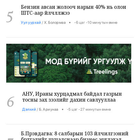
•
Уул уурхай
/
Х. Болормаа
-6 цаг -10 минутын өмнө
АНУ, Ираны хурцадмал байдал газрын
6
тосны зах зээлийг дахин савлууллаа
•
Дэлхий
/
Б. Ариунаа
-5 цаг -27 минутын өмнө
Б.Пүрэвдагва: 8 салбарын 103 үйлчилгээний
7
бүртгэлийг цуцалснаар бизнес эрхлэхэд
таатай нөхцөл бүрдэнэ
•
Нийслэл
/
Б. Ариунаа
-5 цаг -18 минутын өмнө