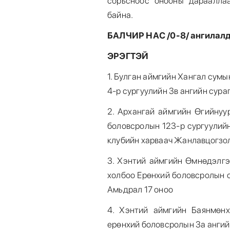
сорьсноос онооны дараалла
байна.
БАЛЧИР НАС /0-8/ ангилал
ЭРЭГТЭЙ
1. Булган аймгийн Хангал сумы
4-р сургуулийн 3в ангийн сур
2. Архангай аймгийн Өгийнуу
боловсролын 123-р сургуулий
клубийн харваач Жанлавцогзо
3. Хэнтий аймгийн Өмнөдэлгэ
холбоо Ерөнхий боловсролын 
Амьдрал 17 оноо
4. Хэнтий аймгийн Баянмөн
ерөнхий боловсролын 3а ангий