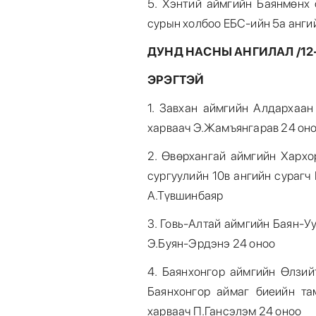
5. Хэнтий аймгийн Баянмөнх
сурын холбоо ЕБС-ийн 5а анги
ДУНД НАСНЫ АНГИЛАЛ /12-
ЭРЭГТЭЙ
1. Завхан аймгийн Алдархаа
харваач Э.Жамъянгарав 24 он
2. Өвөрхангай аймгийн Хархо
сургуулийн 10в ангийн сурагч
А.Түвшинбаяр
3. Говь-Алтай аймгийн Баян-У
Э.Буян-Эрдэнэ 24 оноо
4. Баянхонгор аймгийн Өлзий
Баянхонгор аймаг биеийн та
харваач П.Гансэлэм 24 оноо