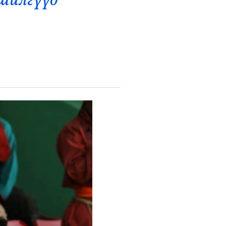
 шилгүүд