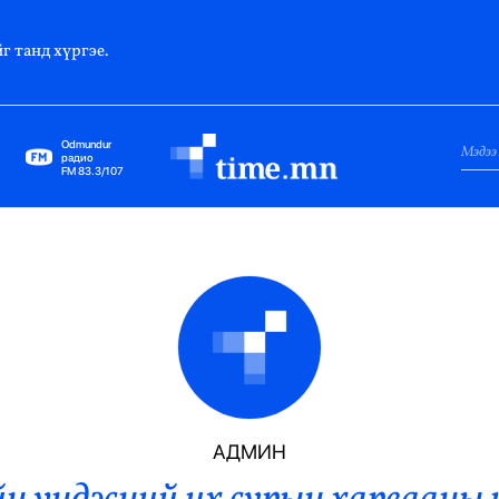
г танд хүргэе.
Odmundur
радио
FM 83.3/107
Нийслэл
Гадаад Харилцаа
Яамд
Элчин Сайд
Парламент
АДМИН
Засгийн Газар