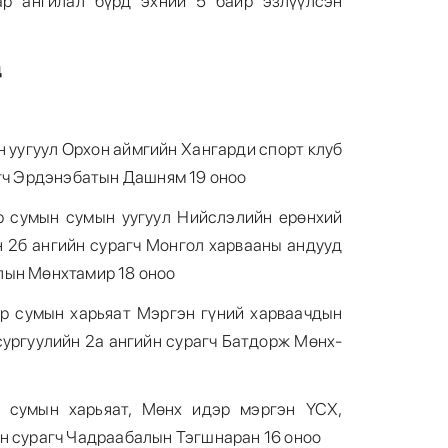
ар ангилал бүрд эхний 5 байр эзлүүлсэн
д
н уугуул Орхон аймгийн Хангарди спорт клуб
агч Эрдэнэбатын Дашням 19 оноо
р сумын сумын уугуул Нийслэлийн ерөнхий
н 2б ангийн сурагч Монгол харвааны андууд
лын Мөнхтамир 18 оноо
р сумын харьяат Мэргэн гүний харваачдын
сургуулийн 2а ангийн сурагч Батдорж Мөнх-
х сумын харьяат, Мөнх идэр мэргэн ҮСХ,
н сурагч Чадраабалын Тэгшнаран 16 оноо