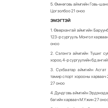
5. Өмнөговь аймгийн Говь-шан
Цогзолбоо 21 оноо
ЭМЭГТЭЙ
1. Өвөрхангай аймгийн Баруу
123-р сургууль Монгол харваа
оноо
2. Сэлэнгэ аймгийн Түшиг су
хороо, 4-р сургуулийн 6д ангий
3. Сүхбаатар аймгийн Асгат
тамир спорт хорооны харваач 
27 оноо
4. Дундговь аймгийн Эрдэнэда
багийн харваач М.Үжин 27 оно