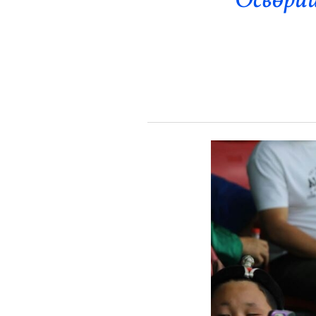
Өсвөрий
Эрүүл Мэнд
Орон Нутаг
Спорт
Энтертайнмент
Эрэн Сурвалжилга