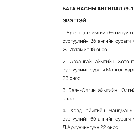
БАГА НАСНЫ АНГИЛАЛ /9-11
ЭРЭГТЭЙ
1. Архангай аймгийн Өгийнуур
сургуулийн 2б ангийн сурагч
Ж. Ихтамир 19 оноо
2. Архангай аймгийн Хотон
сургуулийн сурагч Монгол хар
23 оноо
3. Баян-Өлгий аймгийн “Өлги
оноо
4. Ховд аймгийн Чандмань
сургуулийн 6б ангийн сурагч
Д.Ариунчингүүн 22 оноо