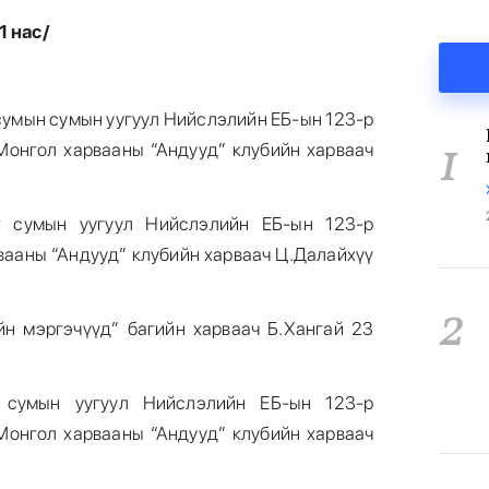
 нас/
 сумын сумын уугуул Нийслэлийн ЕБ-ын 123-р
1
 Монгол харвааны “Андууд” клубийн харваач
т сумын уугуул Нийслэлийн ЕБ-ын 123-р
вааны “Андууд” клубийн харваач Ц.Далайхүү
2
йн мэргэчүүд” багийн харваач Б.Хангай 23
 сумын уугуул Нийслэлийн ЕБ-ын 123-р
 Монгол харвааны “Андууд” клубийн харваач