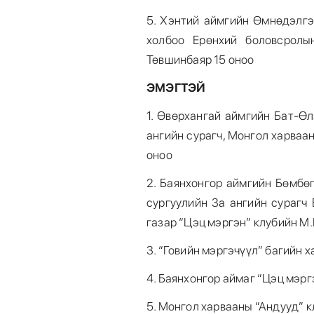
5. Хэнтий аймгийн Өмнөдэлгэ
холбоо Ерөнхий боловсролы
Төвшинбаяр 15 оноо
ЭМЭГТЭЙ
1. Өвөрхангай аймгийн Бат-Өл
ангийн сурагч, Монгол харваа
оноо
2. Баянхонгор аймгийн Бөмбө
сургуулийн 3а ангийн сурагч
газар “Цэц мэргэн” клубийн М
3. “Говийн мэргэчүүл” багийн 
4. Баянхонгор аймаг “Цэц мэр
5. Монгол харвааны “Андууд” 