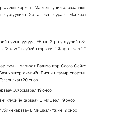
р сумын харьяат Мэргэн гүний харваачдын
н сургуулийн 3а ангийн сурагч Мөнхбат
зий сумын уугуул, ЕБ-ын 2-р сургуулийн 3а
ны “Зэлмэ” клубийн харваач Г.Жаргалмаа 20
гөр сумын харьяат Баянхонгор Соого Сейко
 Баянхонгор аймгийн Биеийн тамир спортын
.Гэгээнлхам 20 оноо
харваач Э.Хосмарал 19 оноо
гэн” клубийн харваач Ц.Мишээл 19 оноо
клубийн харваач Б.Мишээл-Үжин 19 оноо