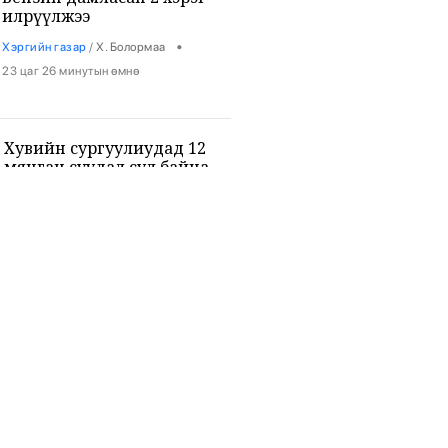
илрүүлжээ
•
Хэргийн газар
/
Х. Болормаа
23 цаг 26 минутын өмнө
Хувийн сургуулиудад 12
мянган суудал сул байна
•
Боловсрол
/
Х. Болормаа
23 цаг 37 минутын өмнө
9-р ангийн сурагч 3 багш, 3
сурагчийг буудан хөнөөжээ
•
Дэлхий
/
Х. Болормаа
24 цаг 51 минутын өмнө