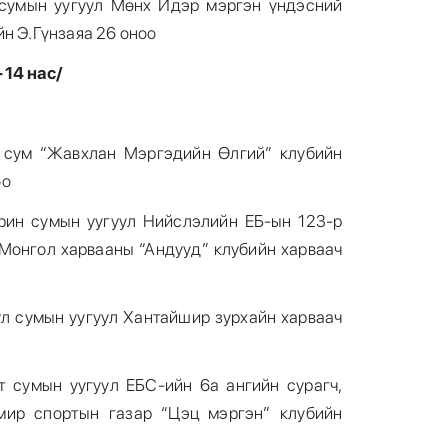
 сумын уугуул Мөнх Идэр мэргэн үндэсний
йн Э.Гүнзаяа 26 оноо
14 нас/
6
н сум “Жавхлан Мэргэдийн Өлгий” клубийн
оо
рин сумын уугуул Нийслэлийн ЕБ-ын 123-р
 Монгол харвааны “Андууд” клубийн харваач
7
ул сумын уугуул Хантайшир зурхайн харваач
т сумын уугуул ЕБС-ийн 6а ангийн сурагч,
мир спортын газар “Цэц мэргэн” клубийн