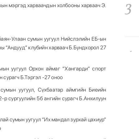
3
хын мэргэд харваачдын холбооны харваач Э.
нбаян-Улаан сумын уугуул Нийслэлийн ЕБ-ын
4
ны “Андууд” клубийн харваач Б.Бундхорол 27
мын уугуул Орхон аймаг “Хангарди” спорт
н сурагч Б.Тэргэл -27 оноо
 сумын уугуул, Сүхбаатар аймгийн Биеийн
5
2-р сургуулийн 5б ангийн сурагч Б.Анхилуун
лай сумын уугуул “Их мандал зурхай цахиур”
о