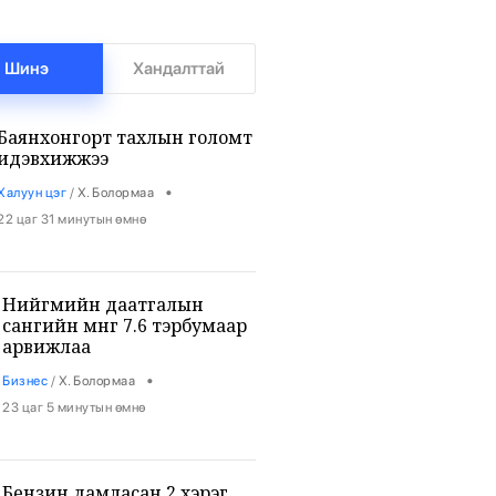
Шинэ
Хандалттай
Баянхонгорт тахлын голомт
идэвхижжээ
•
Халуун цэг
/
Х. Болормаа
22 цаг 31 минутын өмнө
Нийгмийн даатгалын
сангийн мөнгө 7.6 тэрбумаар
арвижлаа
•
Бизнес
/
Х. Болормаа
23 цаг 5 минутын өмнө
Бензин дамласан 2 хэрэг