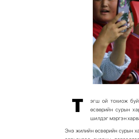
Т
эгш ой тохиож бу
өсвөрийн сурын ха
шилдэг мэргэн харв
Энэ жилийн өсвөрийн сурын х