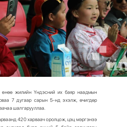
й өнөө жилийн Үндэсний их баяр наадмын
рваа 7 дугаар сарын 5-нд эхэлж, өчигдөр
аачаа шалгарууллаа.
арваанд 420 харваач оролцож, цэц мэргэнээ