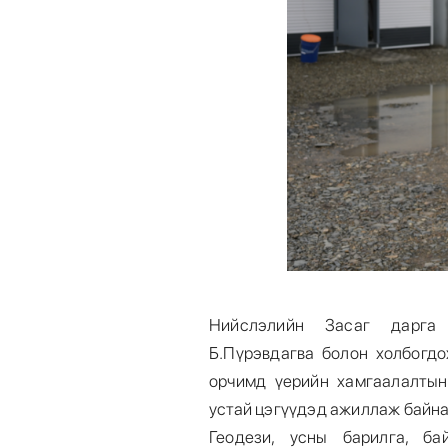
Нийслэлийн Засаг дарга 
Б.Пүрэвдагва болон холбогд
орчимд үерийн хамгаалалтын
устай цэгүүдэд ажиллаж байн
Геодези, усны барилга, б