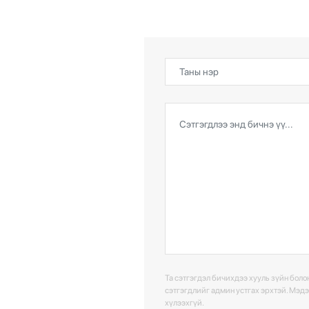
Та сэтгэгдэл бичихдээ хууль зүйн болон
сэтгэгдлийг админ устгах эрхтэй. Мэд
хүлээхгүй.