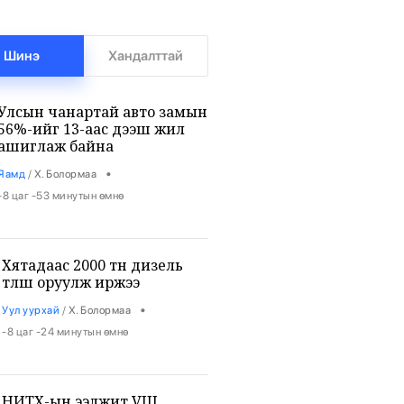
Шинэ
Хандалттай
Улсын чанартай авто замын
56%-ийг 13-аас дээш жил
ашиглаж байна
•
Яамд
/
Х. Болормаа
-8 цаг -53 минутын өмнө
Хятадаас 2000 тн дизель
түлш оруулж иржээ
•
Уул уурхай
/
Х. Болормаа
-8 цаг -24 минутын өмнө
НИТХ-ын ээлжит VIII