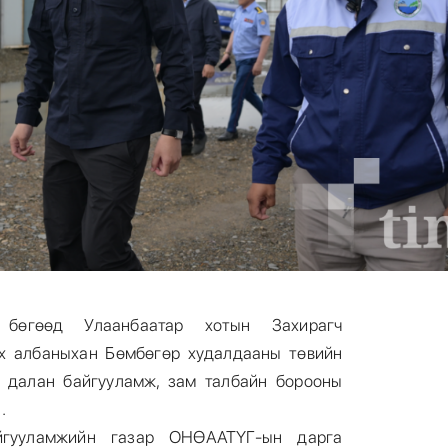
бөгөөд Улаанбаатар хотын Захирагч
ох албаныхан Бөмбөгөр худалдааны төвийн
 далан байгууламж, зам талбайн борооны
а.
айгууламжийн газар ОНӨААТҮГ-ын дарга