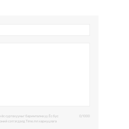
 ёс суртахууныг баримтална уу. Ёс бус
0/1000
ээний сэтгэгдэлд Time.mn хариуцлага