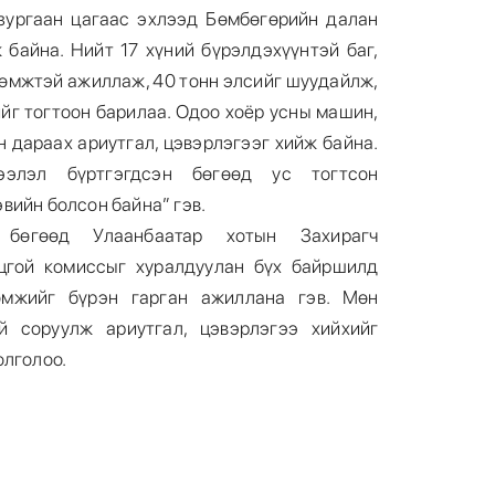
зургаан цагаас эхлээд Бөмбөгөрийн далан
 байна. Нийт 17 хүний бүрэлдэхүүнтэй баг,
рөмжтэй ажиллаж, 40 тонн элсийг шуудайлж,
ийг тогтоон барилаа. Одоо хоёр усны машин,
 дараах ариутгал, цэвэрлэгээг хийж байна.
элэл бүртгэгдсэн бөгөөд ус тогтсон
вийн болсон байна” гэв.
бөгөөд Улаанбаатар хотын Захирагч
цгой комиссыг хуралдуулан бүх байршилд
өмжийг бүрэн гарган ажиллана гэв. Мөн
й соруулж ариутгал, цэвэрлэгээ хийхийг
олголоо.