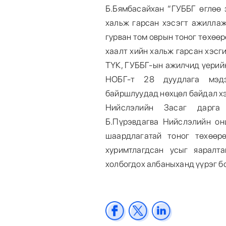
Б.Бямбасайхан “ГУББГ өглөө 
хальж гарсан хэсэгт ажиллаж
гурван том оврын тоног төхөө
хаалт хийн хальж гарсан хэсг
ТҮК, ГУББГ-ын ажилчид үерийн
НОБГ-т 28 дуудлага мэдэ
байршлуудад нөхцөл байдал хэ
Нийслэлийн Засаг дарга 
Б.Пүрэвдагва Нийслэлийн он
шаардлагатай тоног төхөөр
хуримтлагдсан усыг яаралта
холбогдох албаныханд үүрэг б