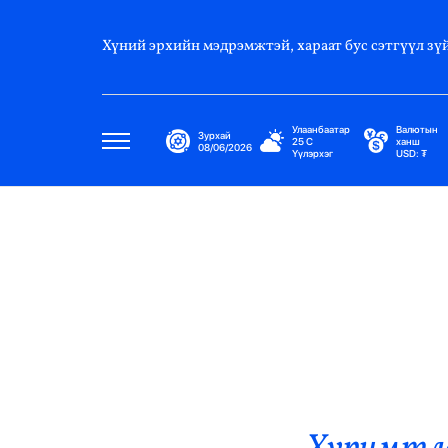
Хүний эрхийн мэдрэмжтэй, хараат бус сэтгүүл зүй
Улаанбаатар
Валютын
Зурхай
25
C
ханш
08/06/2026
Үүлэрхэг
USD:
₮
Улс Төр
Нийгэм
Эдийн Засаг
Дэлхий
Нийтлэлчийн Булан