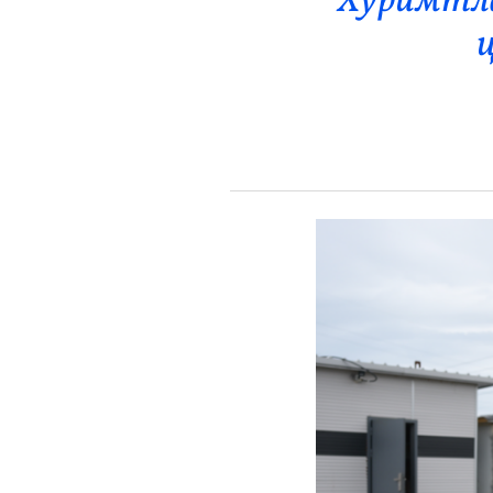
Хуримтла
Эрүүл Мэнд
ц
Орон Нутаг
Спорт
Энтертайнмент
Эрэн Сурвалжилга