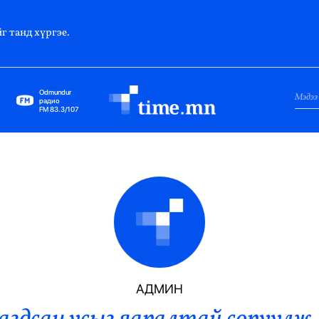
г танд хүргэе.
Odmundur
радио
FM 83.3/107
Нийслэл
Гадаад Харилцаа
Яамд
Элчин Сайд
Парламент
АДМИН
Засгийн Газар