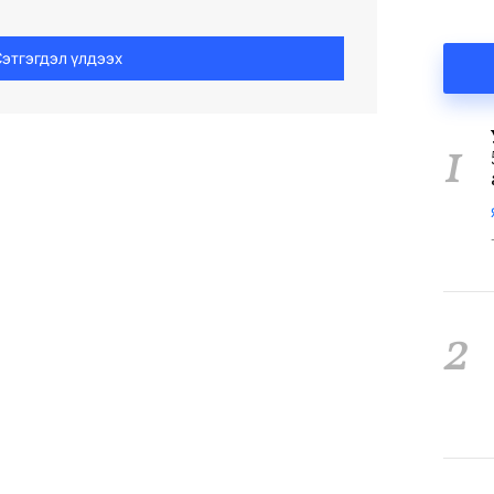
этгэгдэл үлдээх
1
2