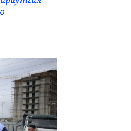
 ариутгал
оо