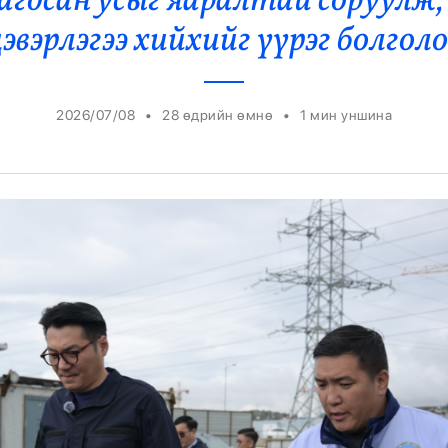
гдсан усыг яаралтай соруулж,
Ерөнхийлөгч
эвэрлэгээ хийхийг үүрэг болгол
•
•
2026/07/08
28 өдрийн өмнө
1
мин уншина