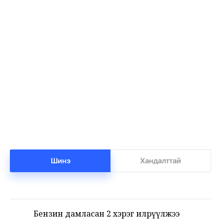
Баянхонгорт тахлын голомт идэвхижжээ
1
•
Халуун цэг
/
Х. Болормаа
17 цаг 23 минутын өмнө
Нийгмийн даатгалын сангийн мөнгө 7.6
2
тэрбумаар арвижлаа
•
Бизнес
/
Х. Болормаа
17 цаг 57 минутын өмнө
Шинэ
Хандалттай
Бензин дамласан 2 хэрэг илрүүлжээ
3
•
Хэргийн газар
/
Х. Болормаа
18 цаг 18 минутын өмнө