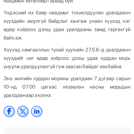
наадмын хөтөлбөр гараад буй.
Үндэсний их баяр наадмыг тохиолдуулан уралдаанч
хүүхдийн аюулгүй байдлыг хангаж унаач хүүхэд нэг
өдөр хоёроос дээш удаа уралдааны замд гаргахгүй
байх аж.
Хүүхэд хамгааллын тухай хуулийн 27.5.6-д уралдаанч
хүүхдийг нэг өдөр хоёроос дээш удаа хурдан морь
унуулж уралдуулахгүй гэж заасан байдаг юм байна.
Энэ жилийн хурдан морины уралдаан 7 дугаар сарын
10-нд 07:00 цагаас хязаалан насны морьдын
уралдаанаар эхэлнэ.