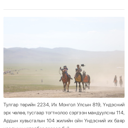
Энтертайнмент
Эрэн Сурвалжилга
Тулгар төрийн 2234, Их Монгол Улсын 819, Үндэсний
эрх чөлөө, тусгаар тогтнолоо сэргээн мандуулсны 114,
Ардын хувьсгалын 104 жилийн ойн Үндэсний их баяр