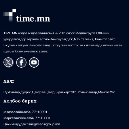
TIME.MN мэдээ мэдээллийн сайт нь 2011 оноос Медиа групп ХХК-ийн
удирдлага дор өөрчлөн зохион байгуулагдаж, NTV телевиз, Time.mn сайт,
Гоодаль сэтгүүл, Нийслэл гайд сэтгүүлийг нэгтгэсэн хэвлэл мэдээллийн нэгэн
цул баг болж ажиллаж эхлэв.
Хаяг:
Сүхбаатар дүүрэг, Цэнтрал цэнтр, 3 давхарт 301, Улаанбаатар, Монгол Улс
Холбоо барих:
Мэдээллийн алба: 7711 0091
Маркетингийн алба: 7711 0091
Цахим шуудан: time@mediagroup.mn