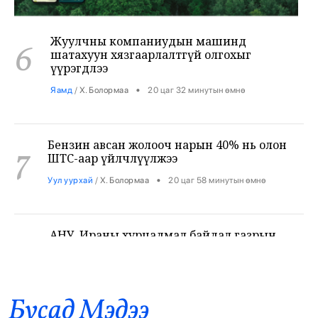
Жуулчны компаниудын машинд
6
шатахуун хязгаарлалтгүй олгохыг
үүрэгдлээ
•
Яамд
/
Х. Болормаа
20 цаг 32 минутын өмнө
Бензин авсан жолооч нарын 40% нь олон
7
ШТС-аар үйлчлүүлжээ
•
Уул уурхай
/
Х. Болормаа
20 цаг 58 минутын өмнө
АНУ, Ираны хурцадмал байдал газрын
8
тосны зах зээлийг дахин савлууллаа
•
Дэлхий
/
Б. Ариунаа
21 цаг 41 минутын өмнө
Б.Пүрэвдагва: 8 салбарын 103
9
Бусад Mэдээ
үйлчилгээний бүртгэлийг цуцалснаар