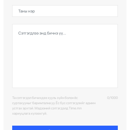
Та сэтгэгдэл бичихдээ хууль зүйн болон ёс
0/1000
суртахууныг баримтална уу. Ёс бус сэтгэгдлийг админ
устгах эрхтэй. Мэдээний сэтгэгдэлд Time.mn
хариуцлага хүлээхгүй.