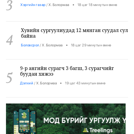
Хувийн сургуулиудад 12 мянган суудал сул
4
байна
•
Боловсрол
/
Х. Болормаа
18 цаг 29 минутын өмнө
9-р ангийн сурагч 3 багш, 3 сурагчийг
5
буудан хөнөөжээ
•
Дэлхий
/
Х. Болормаа
19 цаг 43 минутын өмнө