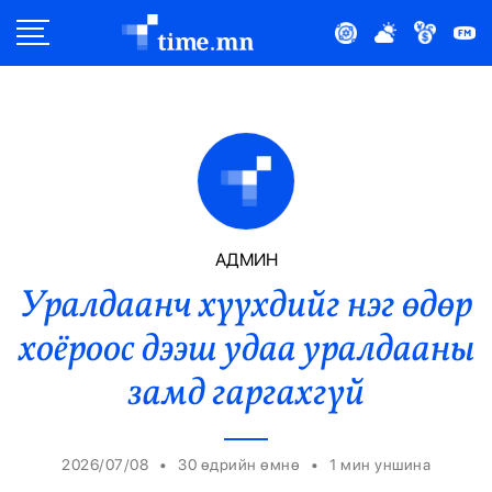
Улс Төр
Нийгэм
Эдийн Засаг
Дэлхий
АДМИН
Уралдаанч хүүхдийг нэг өдөр
Нийтлэлчийн Булан
хоёроос дээш удаа уралдааны
Эрүүл Мэнд
замд гаргахгүй
Орон Нутаг
•
•
2026/07/08
30 өдрийн өмнө
1
мин уншина
Спорт