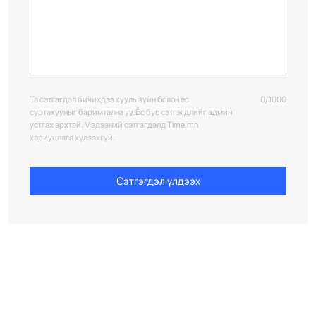
Та сэтгэгдэл бичихдээ хууль зүйн болон ёс
0/1000
суртахууныг баримтална уу. Ёс бус сэтгэгдлийг админ
устгах эрхтэй. Мэдээний сэтгэгдэлд Time.mn
хариуцлага хүлээхгүй.
Сэтгэгдэл үлдээх