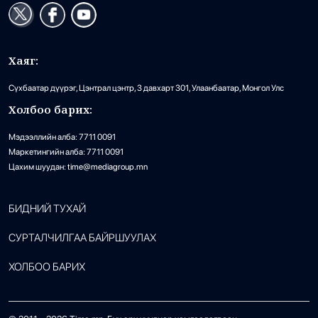
Хаяг:
Сүхбаатар дүүрэг, Цэнтрал цэнтр, 3 давхарт 301, Улаанбаатар, Монгол Улс
Холбоо барих:
Мэдээллийн алба: 7711 0091
Маркетингийн алба: 7711 0091
Цахим шуудан: time@mediagroup.mn
БИДНИЙ ТУХАЙ
СУРТАЛЧИЛГАА БАЙРШУУЛАХ
ХОЛБОО БАРИХ