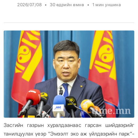
•
•
2026/07/08
30 өдрийн өмнө
1
мин уншина
Энтертайнмент
Эрэн Сурвалжилга
Засгийн газрын хуралдаанаас гарсан шийдвэрийг
танилцуулах үеэр “Эмээлт эко аж үйлдвэрийн парк”-