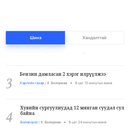
Нийгмийн даатгалын сангийн мөнгө 7.6
2
тэрбумаар арвижлаа
Шинэ
Хандалттай
•
Бизнес
/
Х. Болормаа
7 цаг 52 минутын өмнө
Бензин дамласан 2 хэрэг илрүүлжээ
3
•
Хэргийн газар
/
Х. Болормаа
8 цаг 13 минутын өмнө
Хувийн сургуулиудад 12 мянган суудал сул
4
байна
•
Боловсрол
/
Х. Болормаа
8 цаг 24 минутын өмнө