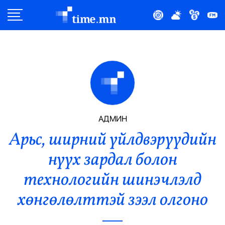
Улс Төр
Нийгэм
Эдийн Засаг
Дэлхий
АДМИН
Арьс, ширний үйлдвэрүүдийн
Нийтлэлчийн Булан
нүүх зардал болон
Эрүүл Мэнд
технологийн шинэчлэлд
Орон Нутаг
хөнгөлөлттэй зээл олгоно
Спорт