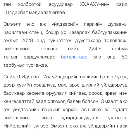
тай холбоотой асуудлаар ХХААХҮ-ийн сайд
Ц.Идэрбат мэдээлэл өглөө.
Эмээлт эко аж үйлдвэрийн паркийн дулааны
цахилгаан станц, бохир ус цэвэрлэх байгууламжийн
ажлыг 2028 онд гүйцэтгэж дуусгахаар төлөвлөж,
нийслэлийн төсвөөс нийт 224.6 тэрбум
төгрөг зарцуулахаар
баталснаас
энэ онд 50
тэрбумыг тусгажээ.
Сайд Ц.Идэрбат “Аж үйлдвэрийн паркийн бэлэн бүтэц
дээр хувийн хэвшлүүд мах, арьс ширний үйлдвэрүүд
барихаар хөрөнгө оруулалт хийгээд ороод ирвэл нэн
хөнгөлөлттэй зээл олгоход бэлэн болсон. Эмээлт эко
аж үйлдвэрийн паркийг хэрхэн авч явах вэ гэдэгт
нийслэлийн шинэ удирдлагуудтай уулзана.
Нийслэлийн зүгээс Эмээлт эко аж үйлдвэрийн парк