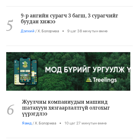
9-р ангийн сурагч 3 багш, 3 сурагчийг
5
буудан хөнөөжээ
•
Дэлхий
/
Х. Болормаа
9 цаг 38 минутын өмнө
Жуулчны компаниудын машинд
6
шатахуун хязгаарлалтгүй олгохыг
үүрэгдлээ
•
Яамд
/
Х. Болормаа
10 цаг 27 минутын өмнө
Бензин авсан жолооч нарын 40% нь олон