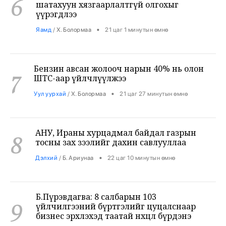
•
Яамд
/
Х. Болормаа
21 цаг 1 минутын өмнө
Бензин авсан жолооч нарын 40% нь олон
7
ШТС-аар үйлчлүүлжээ
•
Уул уурхай
/
Х. Болормаа
21 цаг 27 минутын өмнө
АНУ, Ираны хурцадмал байдал газрын
8
тосны зах зээлийг дахин савлууллаа
•
Дэлхий
/
Б. Ариунаа
22 цаг 10 минутын өмнө
Б.Пүрэвдагва: 8 салбарын 103
9
үйлчилгээний бүртгэлийг цуцалснаар
бизнес эрхлэхэд таатай нөхцөл бүрдэнэ
•
Нийслэл
/
Б. Ариунаа
22 цаг 19 минутын өмнө