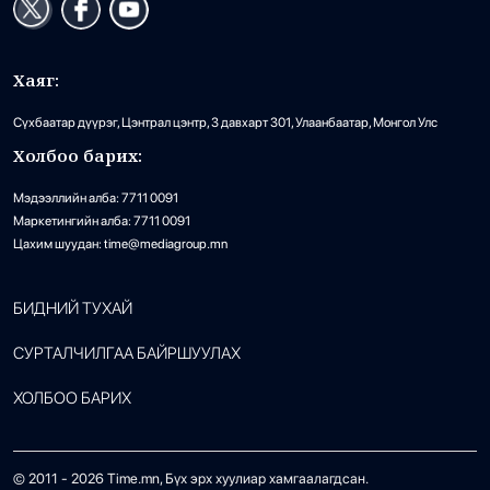
Хаяг:
Сүхбаатар дүүрэг, Цэнтрал цэнтр, 3 давхарт 301, Улаанбаатар, Монгол Улс
Холбоо барих:
Мэдээллийн алба: 7711 0091
Маркетингийн алба: 7711 0091
Цахим шуудан: time@mediagroup.mn
БИДНИЙ ТУХАЙ
СУРТАЛЧИЛГАА БАЙРШУУЛАХ
ХОЛБОО БАРИХ
© 2011 -
2026
Time.mn, Бүх эрх хуулиар хамгаалагдсан.