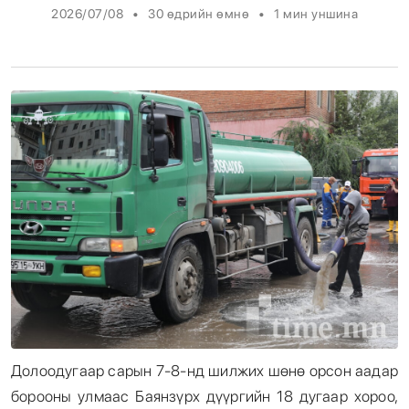
•
•
2026/07/08
30 өдрийн өмнө
1
мин уншина
Энтертайнмент
Эрэн Сурвалжилга
Долоодугаар сарын 7-8-нд шилжих шөнө орсон аадар
борооны улмаас Баянзүрх дүүргийн 18 дугаар хороо,