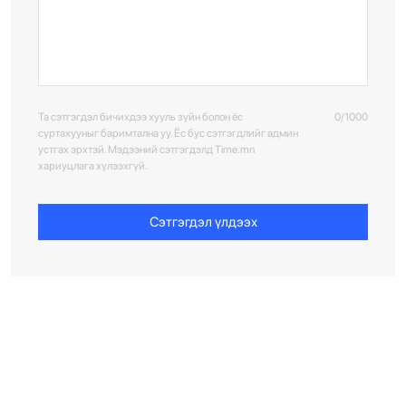
Та сэтгэгдэл бичихдээ хууль зүйн болон ёс
0/1000
суртахууныг баримтална уу. Ёс бус сэтгэгдлийг админ
устгах эрхтэй. Мэдээний сэтгэгдэлд Time.mn
хариуцлага хүлээхгүй.
Сэтгэгдэл үлдээх