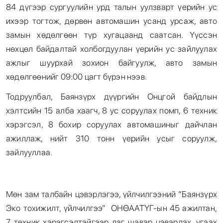
84 дүгээр сургуулийн урд талын уулзварт үерийн ус
ихээр тогтож, дөрвөн автомашин усанд урсаж, авто
замын хөдөлгөөн түр хугацаанд саатсан. Үүссэн
нөхцөл байдалтай холбогдуулан үерийн ус зайлуулах
ажлыг шуурхай зохион байгуулж, авто замын
хөдөлгөөнийг 09:00 цагт бүрэн нээв.
Тодруулбал, Баянзүрх дүүргийн Онцгой байдлын
хэлтсийн 15 алба хаагч, 8 ус соруулах помп, 6 техник
хэрэгсэл, 8 бохир соруулах автомашиныг дайчлан
ажиллаж, нийт 310 тонн үерийн усыг соруулж,
зайлууллаа.
Мөн зам талбайн цэвэрлэгээ, үйлчилгээний “Баянзүрх
Эко тохижилт, үйлчилгээ” ОНӨААТҮГ-ын 45 ажилтан,
7 техник хэрэгсэлтэйгээр лаг шавар цэвэрлэх, угаах