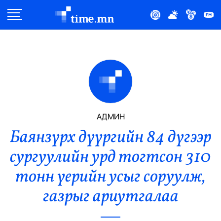
Улс Төр
Нийгэм
Эдийн Засаг
Дэлхий
АДМИН
Баянзүрх дүүргийн 84 дүгээр
Нийтлэлчийн Булан
сургуулийн урд тогтсон 310
Эрүүл Мэнд
тонн үерийн усыг соруулж,
Орон Нутаг
газрыг ариутгалаа
Спорт