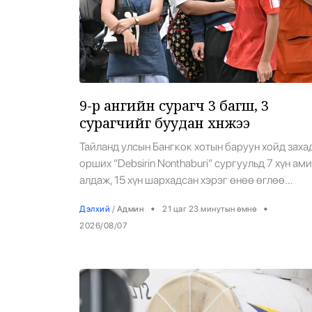
9-р ангийн сурагч 3 багш, 3
сурагчийг буудан хөнөөжээ
Тайланд улсын Бангкок хотын баруун хойд заха
орших “Debsirin Nonthaburi” сургуульд 7 хүн ам
алдаж, 15 хүн шархадсан хэрэг өнөө өглөө
гарлаа. Тус улсын эрх баригчдын мэдээлснээр
•
•
Дэлхий
/
Админ
21 цаг 23 минутын өмнө
ийм хэрэг үйлдсэн этгээд нь тус сургуулийн 9
2026/08/07
дүгээр ангийн сурагч байжээ. Тэр сургуульда
ирэхээсээ өмнө өвөө, эмээгээ буудан хөнөөсө
гэж Бангкокийн Цагдаагийн газар үзэж байна
Уг сурагч сургууль […]