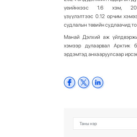
үеийнхээс 1.6 хэм, 2
үзүүлэлтээс 0.12 орчим хэмэ
судлалын төвийн судлаачид то
Манай Дэлхий аж үйлдвэржи
хэмээр дулаарвал Арктик б
эрдэмтэд анхааруулсаар ирсэ