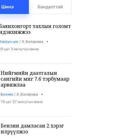
Шинэ
Хандалттай
Баянхонгорт тахлын голомт
идэвхижжээ
•
Халуун цэг
/
Х. Болормаа
19 цаг 3 минутын өмнө
Нийгмийн даатгалын
сангийн мөнгө 7.6 тэрбумаар
арвижлаа
•
Бизнес
/
Х. Болормаа
19 цаг 37 минутын өмнө
Бензин дамласан 2 хэрэг
илрүүлжээ