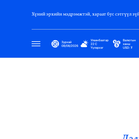
Хүний эрхийн мэдрэмжтэй, хараат бус сэтгүүл зүй
Улаанбаатар
Валютын
Зурхай
22
C
ханш
08/08/2026
Үүлэрхэг
USD:
₮
Улс Төр
Нийгэм
Эдийн Засаг
Дэлхий
Нийтлэлчийн Булан