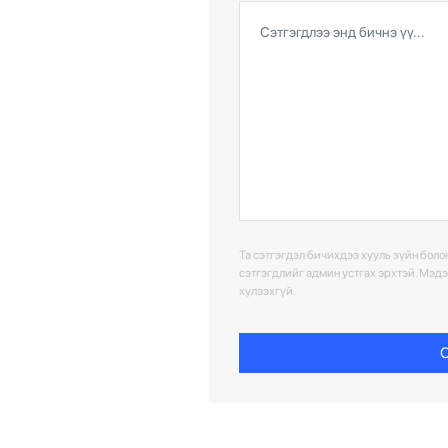
Та сэтгэгдэл бичихдээ хууль зүйн болон
сэтгэгдлийг админ устгах эрхтэй. Мэд
хүлээхгүй.
С