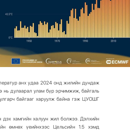
ператур анх удаа 2024 онд жилийн дундаж
нэ нь дулаарал улам бүр эрчимжиж, байгаль
тулгарч байгааг харуулж байна гэж ЦУОШГ
н дэх хамгийн халуун жил болжээ. Дэлхийн
йн өмнөх үеийнхээс Цельсийн 1.5 хэмд