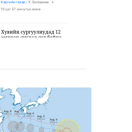
•
Хэргийн газар
/
Х. Болормаа
19 цаг 57 минутын өмнө
Хувийн сургуулиудад 12
мянган суудал сул байна
•
Боловсрол
/
Х. Болормаа
20 цаг 9 минутын өмнө
9-р ангийн сурагч 3 багш, 3
сурагчийг буудан хөнөөжээ
•
Дэлхий
/
Х. Болормаа
21 цаг 23 минутын өмнө