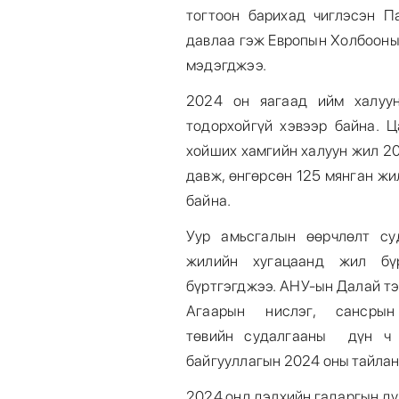
тогтоон барихад чиглэсэн П
давлаа гэж Европын Холбооны
мэдэгджээ.
2024 он яагаад ийм халуун
тодорхойгүй хэвээр байна. 
хойших хамгийн халуун жил 20
давж, өнгөрсөн 125 мянган жи
байна.
Уур амьсгалын өөрчлөлт су
жилийн хугацаанд жил бү
бүртгэгджээ. АНУ-ын Далай тэ
Агаарын нислэг, сансры
төвийн судалгааны дүн ч ү
байгууллагын 2024 оны тайлан
2024 онд дэлхийн гадаргын д