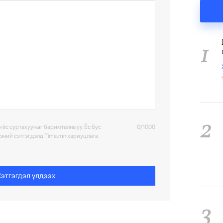
1
2
 ёс суртахууныг баримтална уу. Ёс бус
0/1000
ээний сэтгэгдэлд Time.mn хариуцлага
этгэгдэл үлдээх
3