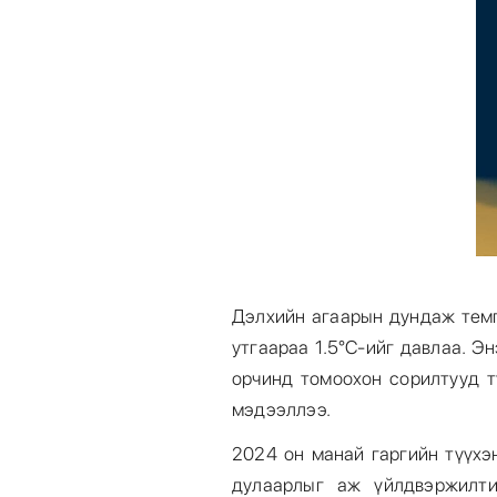
Дэлхийн агаарын дундаж тем
утгаараа 1.5°C-ийг давлаа. Э
орчинд томоохон сорилтууд 
мэдээллээ.
2024 он манай гаргийн түүхэ
дулаарлыг аж үйлдвэржилти