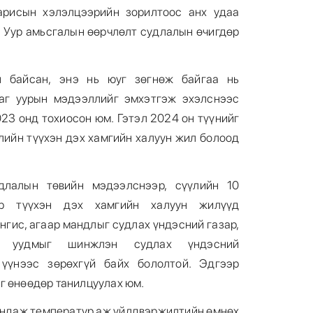
арисын хэлэлцээрийн зорилтоос анх удаа
 Уур амьсгалын өөрчлөлт судлалын өчигдөр
 байсан, энэ нь юуг зөгнөж байгаа нь
Цаг уурын мэдээллийг эмхэтгэж эхэлснээс
23 онд тохиосон юм. Гэтэл 2024 он түүнийг
лийн түүхэн дэх хамгийн халуун жил болоод
длалын төвийн мэдээлснээр, сүүлийн 10
р түүхэн дэх хамгийн халуун жилүүд
нгис, агаар мандлыг судлах үндэсний газар,
н уудмыг шинжлэн судлах үндэсний
үнээс зөрөхгүй байх бололтой. Эдгээр
г өнөөдөр танилцуулах юм.
ундаж температур аж үйлдвэржилтийн өмнөх