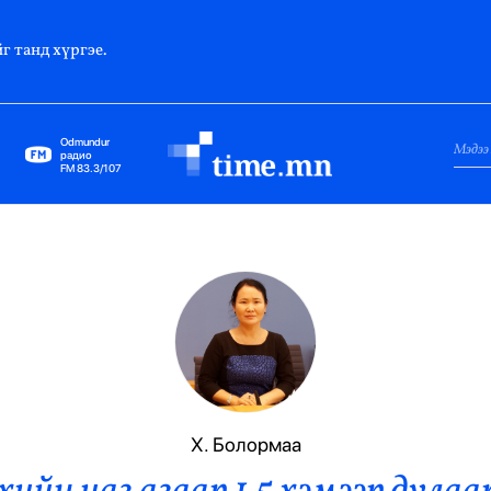
г танд хүргэе.
Odmundur
радио
FM 83.3/107
Нийслэл
Гадаад Харилцаа
Яамд
Элчин Сайд
Парламент
Х. Болормаа
Засгийн Газар