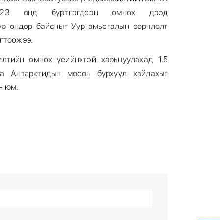
023 онд бүртгэгдсэн өмнөх дээд
эр өндөр байсныг Уур амьсгалын өөрчлөлт
гтоожээ.
лтийн өмнөх үеийнхтэй харьцуулахад 1.5
а Антарктидын мөсөн бүрхүүл хайлахыг
н юм.