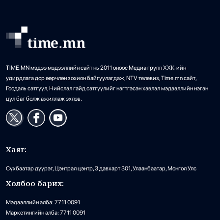
TIME.MN мэдээ мэдээллийн сайт нь 2011 оноос Медиа групп ХХК-ийн
удирдлага дор өөрчлөн зохион байгуулагдаж, NTV телевиз, Time.mn сайт,
Гоодаль сэтгүүл, Нийслэл гайд сэтгүүлийг нэгтгэсэн хэвлэл мэдээллийн нэгэн
цул баг болж ажиллаж эхлэв.
Хаяг:
Сүхбаатар дүүрэг, Цэнтрал цэнтр, 3 давхарт 301, Улаанбаатар, Монгол Улс
Холбоо барих:
Мэдээллийн алба: 7711 0091
Маркетингийн алба: 7711 0091