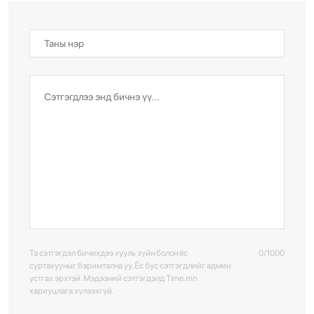
Та сэтгэгдэл бичихдээ хууль зүйн болон ёс
0/1000
суртахууныг баримтална уу. Ёс бус сэтгэгдлийг админ
устгах эрхтэй. Мэдээний сэтгэгдэлд Time.mn
хариуцлага хүлээхгүй.