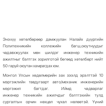
Энэхүү хөтөлбөрөөр дамжуулан Налайх дүүргийн
Политехникийн коллежийн багш,оюутнуудыг
чадавхжуулах мөн шилдэг инженер техникийн
ажилтныг бэлтгэх зорилготой бөгөөд хөтөлбөрт нийт
50 гаруй оюутан хамрагдах юм.
Монгол Улсын хөдөлмөрийн зах зээлд эрэлттэй 10
мэргэжлийн тавдугаарт авто/механик инженерийн
мэргэжил багтдаг. Иймд чадварлаг
инженер техникийн ажилчдыг бэлтгэхийн тулд
сургалтын орчин нөхцөл чухал нөлөөтэй. Үүний