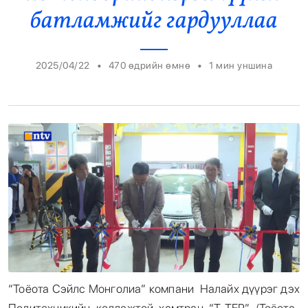
батламжийг гардууллаа
Энтертайнмент
Эрэн Сурвалжилга
•
•
2025/04/22
470 өдрийн өмнө
1
мин уншина
“Тоёота Сэйлс Монголиа” компани Налайх дүүрэг дэх
Политехникийн коллежтой хамтран “Т-ТЕР” /Тоёота-