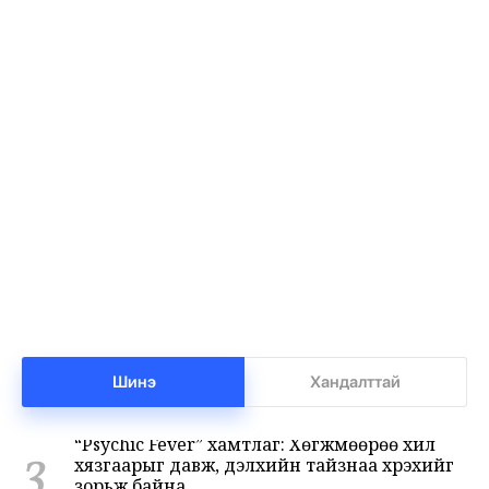
НИТХ-ын ээлжит VIII хуралдаанаар
1
иргэдээс ирүүлсэн өргөдөл, гомдлын
шийдвэрлэлтийн тайланг хэлэлцэж байна
•
Нийслэл
/
АДМИН
-8 цаг -47 минутын өмнө
Төмөр замчид баяр наадмаа цуцаллаа
2
•
Бодлого шийдвэр
/
Х. Болормаа
-8 цаг -12 минутын өмнө
Шинэ
Хандалттай
“Psychic Fever” хамтлаг: Хөгжмөөрөө хил
3
хязгаарыг давж, дэлхийн тайзнаа хүрэхийг
зорьж байна
•
Соёл Урлаг
/
АДМИН
-8 цаг -2 минутын өмнө