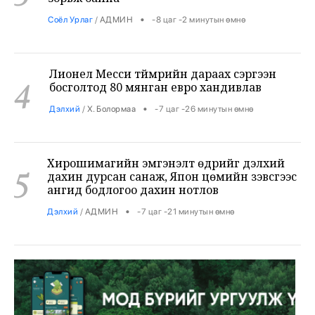
Лионел Месси түймрийн дараах сэргээн
4
босголтод 80 мянган евро хандивлав
•
Дэлхий
/
Х. Болормаа
-7 цаг -26 минутын өмнө
Хирошимагийн эмгэнэлт өдрийг дэлхий
5
дахин дурсан санаж, Япон цөмийн зэвсгээс
ангид бодлогоо дахин нотлов
•
Дэлхий
/
АДМИН
-7 цаг -21 минутын өмнө