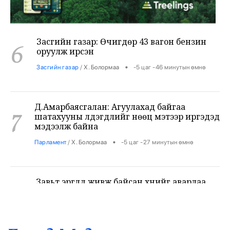
Засгийн газар: Өчигдөр 43 вагон бензин
6
оруулж ирсэн
•
Засгийн газар
/
Х. Болормаа
-5 цаг -46 минутын өмнө
Д.Амарбаясгалан: Агуулахад байгаа
7
шатахууны үлдэгдлийг нөөц мэтээр иргэдэд
мэдээлж байна
•
Парламент
/
Х. Болормаа
-5 цаг -27 минутын өмнө
Завьт эргүүлүүд живж байсан хүнийг аварлаа
8
•
Баримт тайлбар
/
АДМИН
-5 цаг -4 минутын өмнө
Дэлхийн цаачид Цагааннуурт хуралдаж
байна