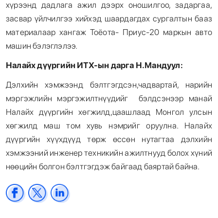
хүрээнд дадлага ажил дээрх оношилгоо, задаргаа,
засвар үйлчилгээ хийхэд шаардагдах сургалтын бааз
материалаар хангаж Тоёота- Приус-20 маркын авто
машин бэлэглэлээ.
Налайх дүүргийн ИТХ-ын дарга Н.Мандуул:
Дэлхийн хэмжээнд бэлтгэгдсэн,чадвартай, нарийн
мэргэжлийн мэргэжилтнүүдийг бэлдсэнээр манай
Налайх дүүргийн хөгжилд,цаашлаад Монгол улсын
хөгжилд маш том хувь нэмрийг оруулна. Налайх
дүүргийн хүүхдүүд төрж өссөн нутагтаа дэлхийн
хэмжээний инженер техникийн ажилтнууд болох хүний
нөөцийн болгон бэлтгэгдэж байгаад баяртай байна.