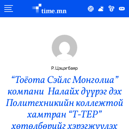
Улс Төр
Нийгэм
Эдийн Засаг
Дэлхий
Р. Цэцэгбаяр
“Тоёота Сэйлс Монголиа”
Нийтлэлчийн Булан
компани Налайх дүүрэг дэх
Эрүүл Мэнд
Политехникийн коллежтой
Орон Нутаг
хамтран “Т-ТЕР”
хөтөлбөрийг хэрэгжүүлэх
Спорт