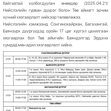
байгаатай холбогдуулан өнөөдөр /2025.04.21/
Нийслэлийн гурван дүүрэг болон Төв аймагт эрчим
хүчний хязгаарлалт хийхээр төлөвлөжээ.
Нийслэлийн хэмжээнд Сонгинохайрхан, Багахангай,
Баянзүрх дүүргүүдэд оройн 17 цаг хүртэл цахилгаан
хязгаарлах бол Төв аймгийн Баяндэлгэр, Эрдэнэ
сумдад мөн адил хязгаарлалт хийнэ.