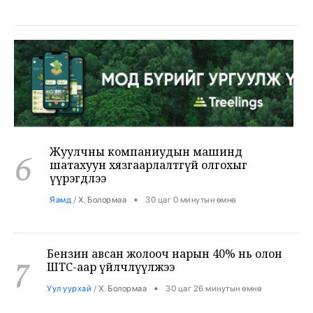
Жуулчны компаниудын машинд
6
шатахуун хязгаарлалтгүй олгохыг
үүрэгдлээ
•
Яамд
/
Х. Болормаа
30 цаг 0 минутын өмнө
Бензин авсан жолооч нарын 40% нь олон
7
ШТС-аар үйлчлүүлжээ
•
Уул уурхай
/
Х. Болормаа
30 цаг 26 минутын өмнө