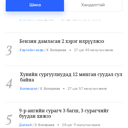
2
Шинэ
Хандалттай
•
Бизнес
/
Х. Болормаа
27 цаг 25 минутын өмнө
Бензин дамласан 2 хэрэг илрүүлжээ
3
•
Хэргийн газар
/
Х. Болормаа
27 цаг 45 минутын өмнө
Хувийн сургуулиудад 12 мянган суудал сул
4
байна
•
Боловсрол
/
Х. Болормаа
27 цаг 57 минутын өмнө
9-р ангийн сурагч 3 багш, 3 сурагчийг
5
буудан хөнөөжээ
•
Дэлхий
/
Х. Болормаа
29 цаг 11 минутын өмнө