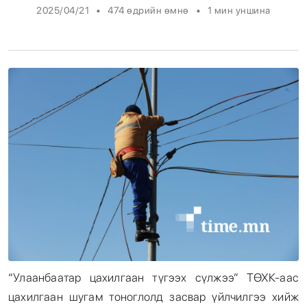
•
•
2025/04/21
474 өдрийн өмнө
1
мин уншина
Энтертайнмент
Эрэн Сурвалжилга
“Улаанбаатар цахилгаан түгээх сүлжээ” ТӨХК-аас
цахилгаан шугам тоноглолд засвар үйлчилгээ хийж