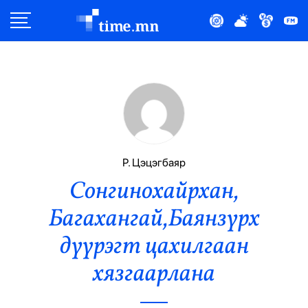
Улс Төр
Нийгэм
Эдийн Засаг
Дэлхий
Р. Цэцэгбаяр
Сонгинохайрхан,
Нийтлэлчийн Булан
Багахангай,Баянзүрх
Эрүүл Мэнд
дүүрэгт цахилгаан
Орон Нутаг
хязгаарлана
Спорт