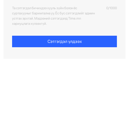
Та сэтгэгдэл бичихдээ хууль зүйн болон ёс
0/1000
суртахууныг баримтална уу. Ёс бус сэтгэгдлийг админ
устгах эрхтэй. Мэдээний сэтгэгдэлд Time.mn
хариуцлага хүлээхгүй.
Сэтгэгдэл үлдээх