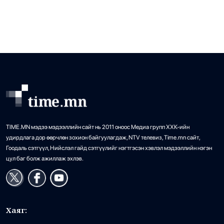
25
зайлуулах шугамын хөндлөн сэтэлгээ хийх юм.
•
Бизнес
/
Х. Болормаа
2 өдрийн өмнө
TIME.MN мэдээ мэдээллийн сайт нь 2011 оноос Медиа групп ХХК-ийн
удирдлага дор өөрчлөн зохион байгуулагдаж, NTV телевиз, Time.mn сайт,
Гоодаль сэтгүүл, Нийслэл гайд сэтгүүлийг нэгтгэсэн хэвлэл мэдээллийн нэгэн
цул баг болж ажиллаж эхлэв.
Хаяг: