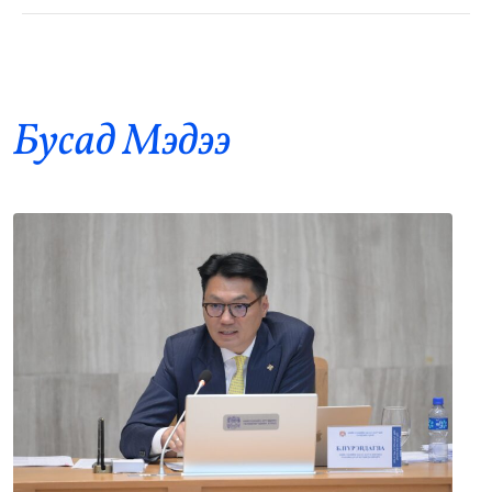
АНУ, Ираны хурцадмал байдал газрын
8
тосны зах зээлийг дахин савлууллаа
•
Дэлхий
/
Б. Ариунаа
31 цаг 8 минутын өмнө
Бусад Mэдээ
Б.Пүрэвдагва: 8 салбарын 103
9
үйлчилгээний бүртгэлийг цуцалснаар
бизнес эрхлэхэд таатай нөхцөл бүрдэнэ
•
Нийслэл
/
Б. Ариунаа
31 цаг 17 минутын өмнө
Оросоос 301 вагон шатахуун оруулж
10
иржээ
•
Бодлого шийдвэр
/
Х. Болормаа
32 цаг 4 минутын өмнө
“Долфин” хар салхи Хятадыг чиглэн
ойртож байна