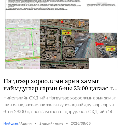
боловсруулалтын ажлын гүйцэтгэл 90 […]
Тарвас хураахаар явсан охин алга
22
болжээ
•
Халуун цэг
/
Х. Болормаа
35 цаг 13 минутын өмнө
Жил бүр 500-700 тарвага нутагшуулж
23
байна
•
Эерэг дүр
/
Х. Болормаа
35 цаг 40 минутын өмнө
Нэгдүгээр хорооллын арын замыг
Т.Ням-Очир: 971 бүлгийг 40-өөс доош
24
наймдугаар сарын 6-ны 23:00 цагаас түр
хүүхэдтэй болгоно
хааж, борооны ус зайлуулах шугамын
Нийслэлийн СХД-ийн Нэгдүгээр хорооллын арын замыг
•
Боловсрол
/
Х. Болормаа
2 өдрийн өмнө
хөндлөн сэтэлгээ хийнэ
шинэчлэх, засварлах ажлын хүрээнд наймдугаар сарын
6-ны 23:00 цагаас зам хаана. Тодруулбал, СХД-ийн 14
дүгээр хороо Цамбагаравын уулзвар, 11 дүгээр
Манай улс 3.10 тонн алт гадаадад
•
•
Нийслэл
/
Админ
2 өдрийн өмнө
2026/08/06
байрнаас 12 дугаар байрны чиглэл дагуу борооны ус
гаргаад байна