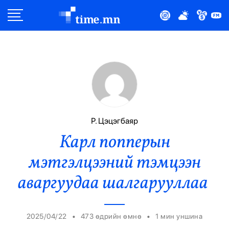
Улс Төр
Нийгэм
Эдийн Засаг
Дэлхий
Р. Цэцэгбаяр
Карл попперын
Нийтлэлчийн Булан
мэтгэлцээний тэмцээн
Эрүүл Мэнд
аваргуудаа шалгарууллаа
Орон Нутаг
•
•
2025/04/22
473 өдрийн өмнө
1
мин уншина
Спорт