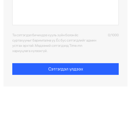
Та сэтгэгдэл бичихдээ хууль зүйн болон ёс
0/1000
суртахууныг баримтална уу. Ёс бус сэтгэгдлийг админ
устгах эрхтэй. Мэдээний сэтгэгдэлд Time.mn
хариуцлага хүлээхгүй.
Сэтгэгдэл үлдээх