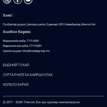
Хаяг:
Сүхбаатар дүүрэг, Цэнтрал цэнтр, 3 давхарт 301, Улаанбаатар, Монгол Улс
Холбоо барих:
Мэдээллийн алба: 7711 0091
Маркетингийн алба: 7711 0091
Цахим шуудан: time@mediagroup.mn
БИДНИЙ ТУХАЙ
СУРТАЛЧИЛГАА БАЙРШУУЛАХ
ХОЛБОО БАРИХ
© 2011 -
2026
Time.mn, Бүх эрх хуулиар хамгаалагдсан.