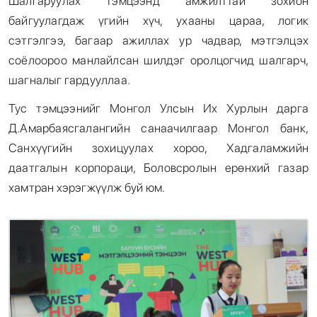
Шалгаруулах тэмцээнд амжилттай зохион
байгуулагдаж үгийн хүч, ухааны цараа, логик
сэтгэлгээ, багаар ажиллах ур чадвар, мэтгэлцэх
соёлоороо манлайлсан шилдэг оролцогчид шалгарч,
шагналыг гардууллаа.
Тус тэмцээнийг Монгол Улсын Их Хурлын дарга
Д.Амарбаясгалангийн санаачилгаар Монгол банк,
Санхүүгийн зохицуулах хороо, Хадгаламжийн
даатгалын корпораци, Боловсролын ерөнхий газар
хамтран хэрэгжүүлж буй юм.