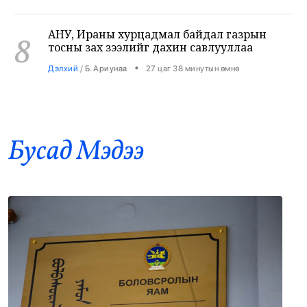
8
тосны зах зээлийг дахин савлууллаа
•
Дэлхий
/
Б. Ариунаа
27 цаг 38 минутын өмнө
Б.Пүрэвдагва: 8 салбарын 103
9
үйлчилгээний бүртгэлийг цуцалснаар
бизнес эрхлэхэд таатай нөхцөл бүрдэнэ
•
Нийслэл
/
Б. Ариунаа
27 цаг 47 минутын өмнө
Бусад Mэдээ
Оросоос 301 вагон шатахуун оруулж
10
иржээ
•
Бодлого шийдвэр
/
Х. Болормаа
28 цаг 33 минутын өмнө
“Долфин” хар салхи Хятадыг чиглэн
11
ойртож байна