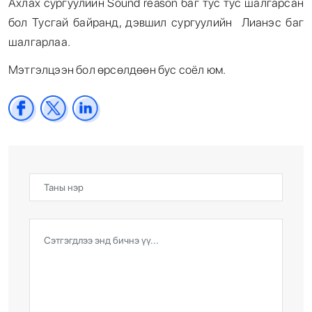
Ахлах сургуулийн Sound reason баг тус тус шалгарсан
бол Тусгай байранд, дэвшил сургуулийн Лианэс баг
шалгарлаа.
Мэтгэлцээн бол өрсөлдөөн бус соёл юм.