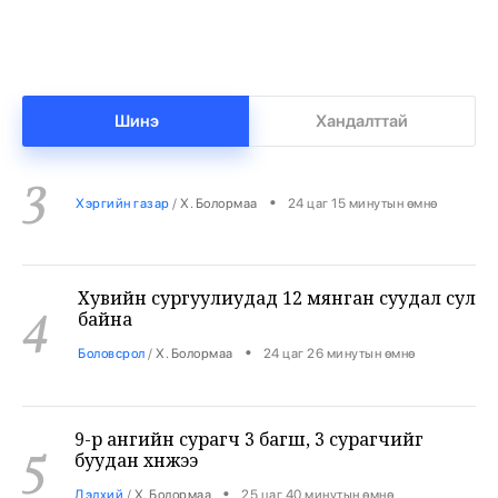
•
Бизнес
/
Х. Болормаа
23 цаг 54 минутын өмнө
Бензин дамласан 2 хэрэг илрүүлжээ
3
Шинэ
Хандалттай
•
Хэргийн газар
/
Х. Болормаа
24 цаг 15 минутын өмнө
Хувийн сургуулиудад 12 мянган суудал сул
4
байна
•
Боловсрол
/
Х. Болормаа
24 цаг 26 минутын өмнө
9-р ангийн сурагч 3 багш, 3 сурагчийг
5
буудан хөнөөжээ
•
Дэлхий
/
Х. Болормаа
25 цаг 40 минутын өмнө