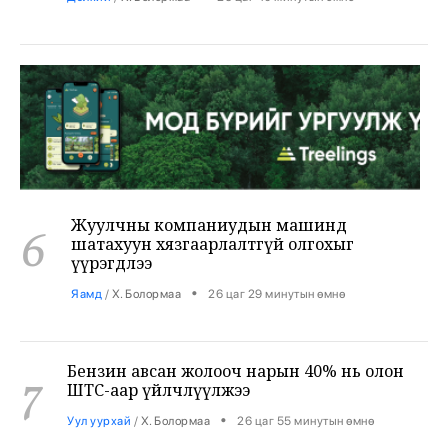
Жуулчны компаниудын машинд
6
шатахуун хязгаарлалтгүй олгохыг
үүрэгдлээ
•
Яамд
/
Х. Болормаа
26 цаг 29 минутын өмнө
Бензин авсан жолооч нарын 40% нь олон
7
ШТС-аар үйлчлүүлжээ
•
Уул уурхай
/
Х. Болормаа
26 цаг 55 минутын өмнө
АНУ, Ираны хурцадмал байдал газрын