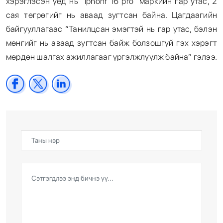
хэрэглэсэн үед нь “Iphonr 16 pro” маркийн гар утас, 2
сая төгрөгийг нь аваад зугтсан байна. Цагдаагийн
байгууллагаас “Танилцсан эмэгтэй нь гар утас, бэлэн
мөнгийг нь аваад зугтсан байж болзошгүй гэх хэрэгт
мөрдөн шалгах ажиллагааг үргэлжлүүлж байна” гэлээ.