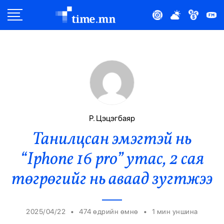
Улс Төр
Нийгэм
Эдийн Засаг
Дэлхий
Р. Цэцэгбаяр
Танилцсан эмэгтэй нь
Нийтлэлчийн Булан
“Iphone 16 pro” утас, 2 сая
Эрүүл Мэнд
төгрөгийг нь аваад зугтжээ
Орон Нутаг
•
•
2025/04/22
474 өдрийн өмнө
1
мин уншина
Спорт