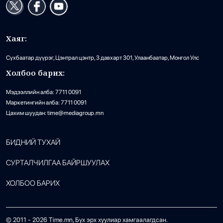
Хаяг:
Сүхбаатар дүүрэг, Цэнтрал цэнтр, 3 давхарт 301, Улаанбаатар, Монгол Улс
Холбоо барих:
Мэдээллийн алба: 7711 0091
Маркетингийн алба: 7711 0091
Цахим шуудан: time@mediagroup.mn
БИДНИЙ ТУХАЙ
СУРТАЛЧИЛГАА БАЙРШУУЛАХ
ХОЛБОО БАРИХ
© 2011 -
2026
Time.mn, Бүх эрх хуулиар хамгаалагдсан.