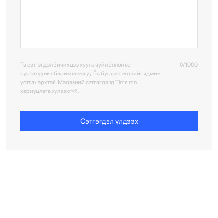
Та сэтгэгдэл бичихдээ хууль зүйн болон ёс
0/1000
суртахууныг баримтална уу. Ёс бус сэтгэгдлийг админ
устгах эрхтэй. Мэдээний сэтгэгдэлд Time.mn
хариуцлага хүлээхгүй.
Сэтгэгдэл үлдээх