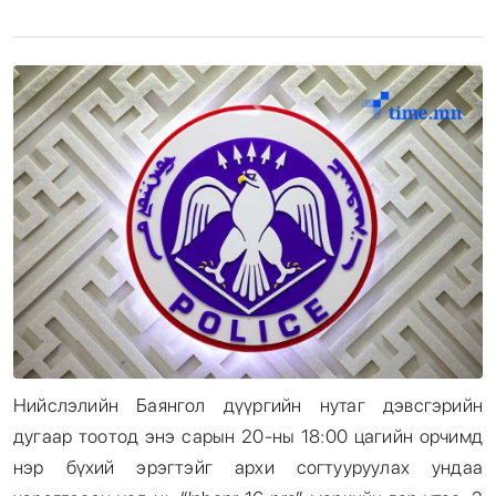
Энтертайнмент
Эрэн Сурвалжилга
Нийслэлийн Баянгол дүүргийн нутаг дэвсгэрийн
дугаар тоотод энэ сарын 20-ны 18:00 цагийн орчимд
нэр бүхий эрэгтэйг архи согтууруулах ундаа