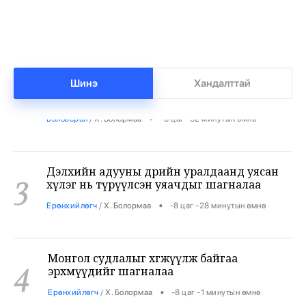
Дэлхийн шилдэг 100 их сургуульд тэнцсэн
2
оюутнууд Төрийн ордны гадаа суулт хийж
байна
Шинэ
Хандалттай
•
Боловсрол
/
Х. Болормаа
-8 цаг -52 минутын өмнө
Дэлхийн адууны өдрийн уралдаанд уясан
3
хүлэг нь түрүүлсэн уяачдыг шагналаа
•
Ерөнхийлөгч
/
Х. Болормаа
-8 цаг -28 минутын өмнө
Монгол судлалыг хөгжүүлж байгаа
4
эрхмүүдийг шагналаа
•
Ерөнхийлөгч
/
Х. Болормаа
-8 цаг -1 минутын өмнө