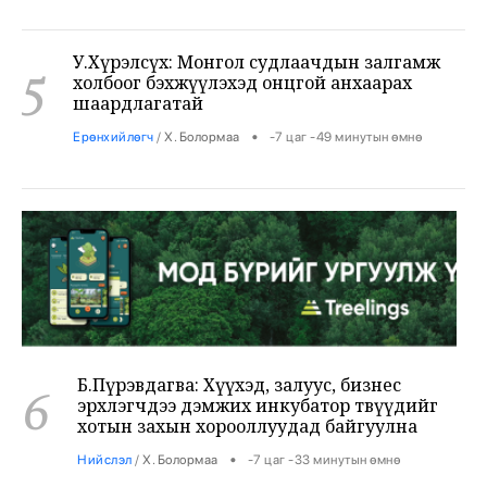
У.Хүрэлсүх: Монгол судлаачдын залгамж
5
холбоог бэхжүүлэхэд онцгой анхаарах
шаардлагатай
•
Ерөнхийлөгч
/
Х. Болормаа
-7 цаг -49 минутын өмнө
Б.Пүрэвдагва: Хүүхэд, залуус, бизнес
6
эрхлэгчдээ дэмжих инкубатор төвүүдийг
хотын захын хорооллуудад байгуулна
•
Нийслэл
/
Х. Болормаа
-7 цаг -33 минутын өмнө