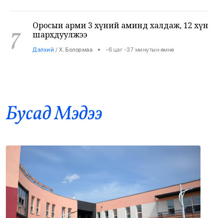
Оросын арми 3 хүний аминд халдаж, 12 хүн
7
шархдуулжээ
•
Дэлхий
/
Х. Болормаа
-6 цаг -37 минутын өмнө
Хэрлэн гол дээр төмөрбетон гүүр тавьж,
8
ашиглалтад орууллаа
•
Бодлого шийдвэр
/
Х. Болормаа
-6 цаг -13 минутын өмнө
Бусад Mэдээ
Багахангай-Хөшигийн хөндий-Эмээлт
9
чиглэлд 87 км төмөр зам тавилаа
•
Бодлого шийдвэр
/
Х. Болормаа
-5 цаг 0 минутын өмнө
Хахууль авсан албан тушаалтны
10
хэргийг шүүхэд шилжүүлжээ
•
Баримт тайлбар
/
Х. Болормаа