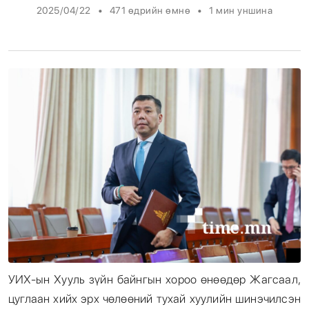
•
•
2025/04/22
471 өдрийн өмнө
1
мин уншина
Энтертайнмент
Эрэн Сурвалжилга
УИХ-ын Хууль зүйн байнгын хороо өнөөдөр Жагсаал,
цуглаан хийх эрх чөлөөний тухай хуулийн шинэчилсэн