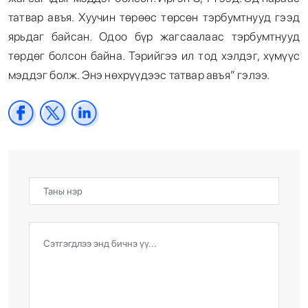
татвар авъя. Хуучин төрөөс төрсөн тэрбумтнууд гээд
ярьдаг байсан. Одоо бүр жагсаалаас тэрбумтнууд
төрдөг болсон байна. Тэрийгээ ил тод хэлдэг, хүмүүс
мэддэг болж. Энэ нөхрүүдээс татвар авъя” гэлээ.