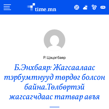
Улс Төр
Нийгэм
Эдийн Засаг
Дэлхий
Р. Цэцэгбаяр
Б.Энхбаяр: Жагсаалаас
Нийтлэлчийн Булан
тэрбумтнууд төрдөг болсон
Эрүүл Мэнд
байна.Төлбөртэй
Орон Нутаг
жагсагчдаас татвар авъя
Спорт