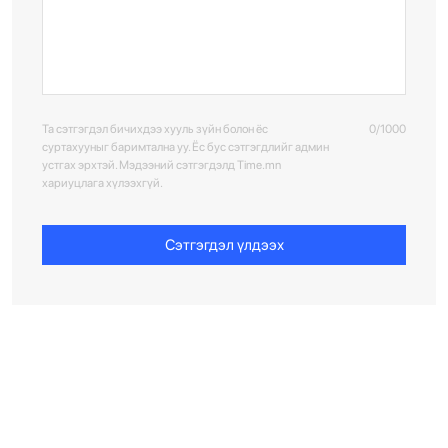
Та сэтгэгдэл бичихдээ хууль зүйн болон ёс
0/1000
суртахууныг баримтална уу. Ёс бус сэтгэгдлийг админ
устгах эрхтэй. Мэдээний сэтгэгдэлд Time.mn
хариуцлага хүлээхгүй.
Сэтгэгдэл үлдээх