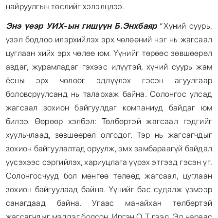
найруулгын төслийг хэлэлцлээ.
Энэ үеэр УИХ-ын гишүүн Б.Энхбаяр
“Хүний суурь,
үзэл бодлоо илэрхийлэх эрх чөлөөний нэг нь жагсаал
цуглаан хийх эрх чөлөө юм. Үүнийг төрөөс зөвшөөрөл
авдаг, журамладаг гэхээс илүүтэй, хүний суурь жам
ёсны эрх чөлөөг эдлүүлэх гэсэн агуулгаар
боловсруулсанд нь талархаж байна. Солонгос улсад
жагсаал зохион байгуулдаг компаниуд байдаг юм
билээ. Өөрөөр хэлбэл: Төлбөртэй жагсаал гэдгийг
хуульчлаад, зөвшөөрөл олгодог. Тэр нь жагсагчдыг
зохион байгуулалтад оруулж, эмх замбараагүй байдал
үүсэхээс сэргийлэх, хариуцлага үүрэх этгээд гэсэн үг.
Солонгосчууд бол мөнгөө төлөөд жагсаал, цуглаан
зохион байгуулаад байна. Үүнийг бас судалж үзмээр
санагдаад байна. Угаас манайхан төлбөртэй
жагсагчдыг мэддэг болсон. Иргэн О, Т гээд. Эд нараас