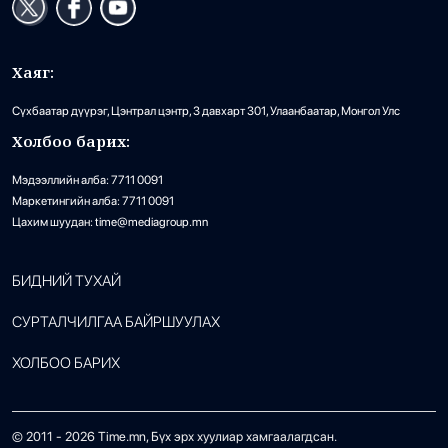
Хаяг:
Сүхбаатар дүүрэг, Цэнтрал цэнтр, 3 давхарт 301, Улаанбаатар, Монгол Улс
Холбоо барих:
Мэдээллийн алба: 7711 0091
Маркетингийн алба: 7711 0091
Цахим шуудан: time@mediagroup.mn
БИДНИЙ ТУХАЙ
СУРТАЛЧИЛГАА БАЙРШУУЛАХ
ХОЛБОО БАРИХ
© 2011 -
2026
Time.mn, Бүх эрх хуулиар хамгаалагдсан.