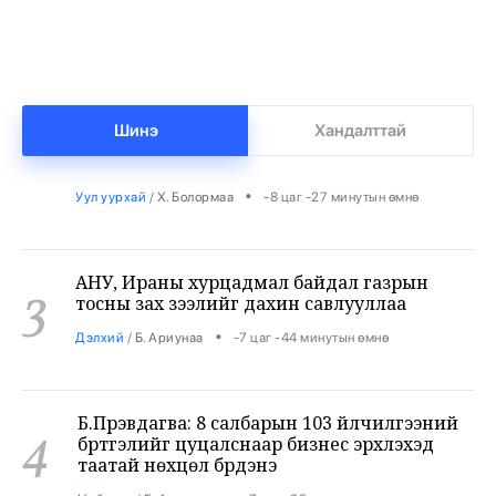
•
Яамд
/
Х. Болормаа
-8 цаг -52 минутын өмнө
Бензин авсан жолооч нарын 40% нь олон
2
ШТС-аар үйлчлүүлжээ
Шинэ
Хандалттай
•
Уул уурхай
/
Х. Болормаа
-8 цаг -27 минутын өмнө
АНУ, Ираны хурцадмал байдал газрын
3
тосны зах зээлийг дахин савлууллаа
•
Дэлхий
/
Б. Ариунаа
-7 цаг -44 минутын өмнө
Б.Пүрэвдагва: 8 салбарын 103 үйлчилгээний
4
бүртгэлийг цуцалснаар бизнес эрхлэхэд
таатай нөхцөл бүрдэнэ
•
Нийслэл
/
Б. Ариунаа
-7 цаг -35 минутын өмнө