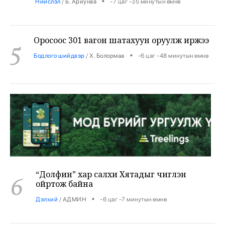
Оросоос 301 вагон шатахуун оруулж иржээ
5
•
Бодлого шийдвэр
/
Х. Болормаа
-6 цаг -48 минутын өмнө
“Долфин” хар салхи Хятадыг чиглэн
6
ойртож байна
•
Дэлхий
/
АДМИН
-6 цаг -7 минутын өмнө
Суудлын 718.190 машин импортолжээ