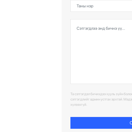
Та сэтгэгдэл бичихдээ хууль зүйн болон
сэтгэгдлийг админ устгах эрхтэй. Мэд
хүлээхгүй.
С