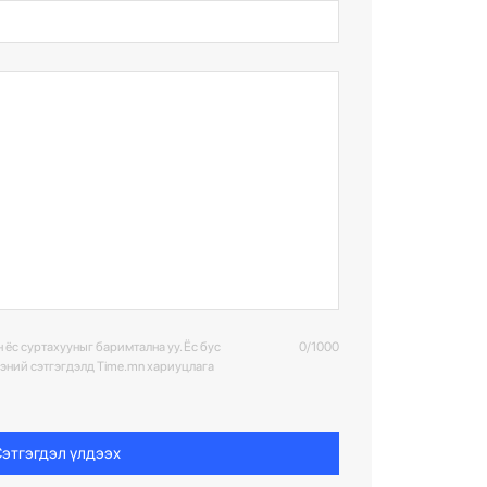
 ёс суртахууныг баримтална уу. Ёс бус
0/1000
ээний сэтгэгдэлд Time.mn хариуцлага
этгэгдэл үлдээх