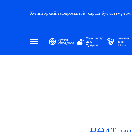
Хүний эрхийн мэдрэмжтэй, хараат бус сэтгүүл зүй
Улаанбаатар
Валютын
Зурхай
26
C
ханш
08/08/2026
Үүлэрхэг
USD:
₮
Улс Төр
Нийгэм
Эдийн Засаг
Дэлхий
Нийтлэлчийн Булан