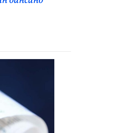
йн дансанд