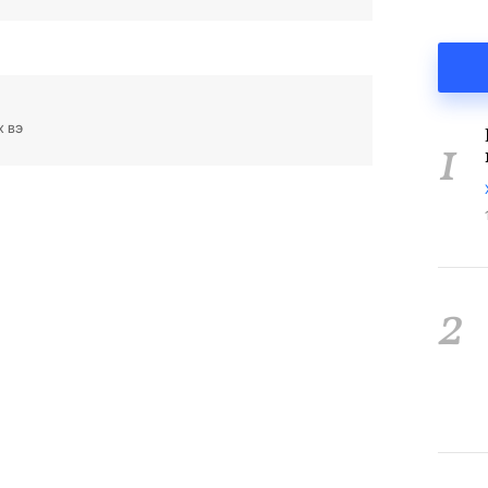
х вэ
1
2