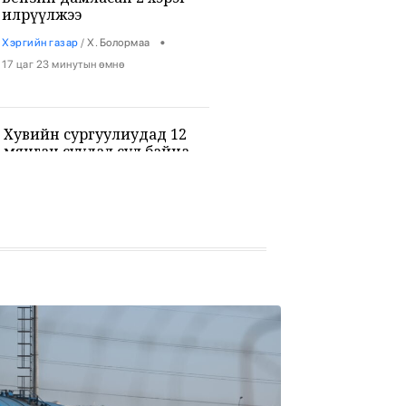
илрүүлжээ
•
Хэргийн газар
/
Х. Болормаа
17 цаг 23 минутын өмнө
Хувийн сургуулиудад 12
мянган суудал сул байна
•
Боловсрол
/
Х. Болормаа
17 цаг 35 минутын өмнө
9-р ангийн сурагч 3 багш, 3
сурагчийг буудан хөнөөжээ
•
Дэлхий
/
Х. Болормаа
18 цаг 49 минутын өмнө