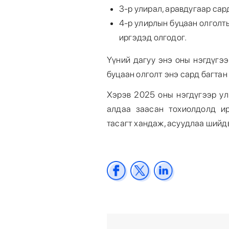
3-р улирал, аравдугаар сар
4-р улирлын буцаан олголты
иргэдэд олгодог.
Үүний дагуу энэ оны нэгдүгэ
буцаан олголт энэ сард багтан
Хэрэв 2025 оны нэгдүгээр ул
алдаа заасан тохиолдолд и
тасагт хандаж, асуудлаа шийд