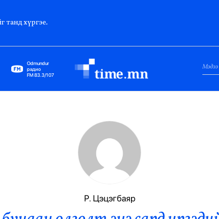
г танд хүргэе.
Odmundur
радио
FM 83.3/107
Нийслэл
Гадаад Харилцаа
Яамд
Элчин Сайд
Парламент
Р. Цэцэгбаяр
Засгийн Газар