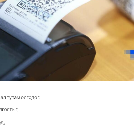
ал тутам олгодог.
лголтыг,
рд,
,