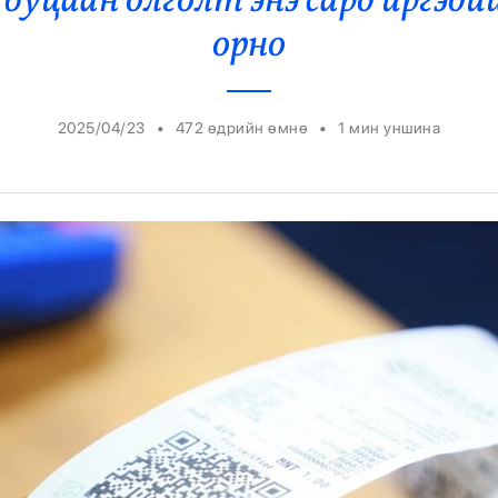
уцаан олголт энэ сард иргэди
Ерөнхийлөгч
орно
•
•
2025/04/23
472 өдрийн өмнө
1
мин уншина