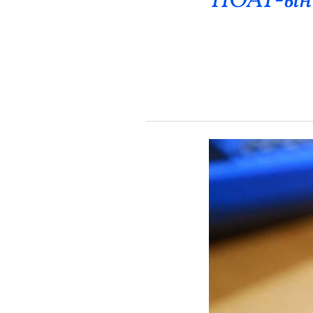
НӨАТ-ын б
Эрүүл Мэнд
Орон Нутаг
Спорт
Энтертайнмент
Эрэн Сурвалжилга