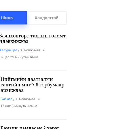
Шинэ
Хандалттай
Баянхонгорт тахлын голомт
идэвхижжээ
•
Халуун цэг
/
Х. Болормаа
16 цаг 29 минутын өмнө
Нийгмийн даатгалын
сангийн мөнгө 7.6 тэрбумаар
арвижлаа
•
Бизнес
/
Х. Болормаа
17 цаг 3 минутын өмнө
Бензин дамласан 2 хэрэг