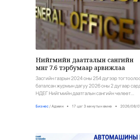
Нийгмийн даатгалын сангийн
мөнгө 7.6 тэрбумаар арвижлаа
Засгийн газрын 2024 оны 254 дүгээр тогтооло
баталсан журмын дагуу 2026 оны 2 дугаар сар
НДЕГ Нийгмийн даатгалын сангийн чөлөөт
үлдэгдлээс 150 тэрбум төгрөгөөр Засгийн
•
•
Бизнес
/
Админ
17 цаг 3 минутын өмнө
2026/08/0
газрын урт хугацаатай үнэт цаас худалдаж авса
Энэхүү хөрөнгө оруулалтын үр дүнд Нийгмийн
даатгалын сангийн хөрөнгө нийтдээ 61.9 тэрбу
төгрөгөөр өсөх боломж бүрджээ. Уг гэрээний
дагуу 2026 оны 8 дугаар […]