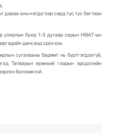
д,
г дараа оны нэгдүгээр сард тус тус багтаан
эр улирлын буюу 1-3 дугаар сарын НӨАТ-ын
 иргэдийн дансанд орох юм.
ирлын сугалааны баримт нь бүртгэгдээгүй,
ргэд Татварын ерөнхий газрын эрсдэлийн
вэрлэх боломжтой.