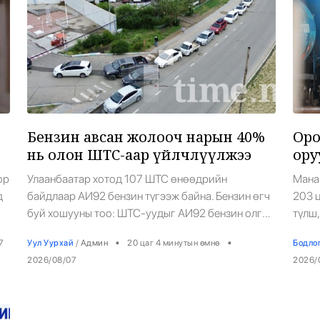
6
Бензин авсан жолооч нарын 40%
Оро
нь олон ШТС-аар үйлчлүүлжээ
ору
ор
Улаанбаатар хотод 107 ШТС өнөөдрийн
Мана
д
байдлаар АИ92 бензин түгээж байна. Бензин өгч
203 
7
буй хошууны тоо: ШТС-уудыг АИ92 бензин олгох
түлш,
хошууныхоо тоог нэмэх чиглэлийг Ашигт
дизе
•
•
7
Уул Уурхай
/
Админ
20 цаг 4 минутын өмнө
Бодло
н.
малтмал, газрын тосны газраас өгчээ. Өчигдөр
41 ва
2026/08/07
2026/
шатахуун худалдан авсан иргэдэд олгосон
байн
м
баримтын тоо: Үүнээс 40% нь 2 болон түүнээс
хотод
олон ШТС-д очиж, бензин худалдаж авсан байна.
шатах