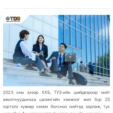
Энтертайнмент
Эрэн Сурвалжилга
2023 оны эхээр ХХБ, ТУЗ-ийн шийдвэрээр нийт
ажилтнуудынхаа цалингийн хэмжээг жил бүр 25
хүртэлх хувиар нэмэх болсноо нийтэд зарлаж, тус