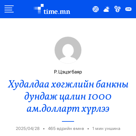
Улс Төр
Нийгэм
Эдийн Засаг
Дэлхий
Р. Цэцэгбаяр
Худалдаа хөгжлийн банкны
Нийтлэлчийн Булан
дундаж цалин 1000
Эрүүл Мэнд
ам.долларт хүрлээ
Орон Нутаг
•
•
2025/04/28
465 өдрийн өмнө
1
мин уншина
Спорт