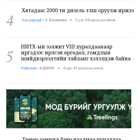
4
•
Уул уурхай
/
Х. Болормаа
3 цаг 59 минутын өмнө
НИТХ-ын ээлжит VIII хуралдаанаар
5
иргэдээс ирүүлсэн өргөдөл, гомдлын
шийдвэрлэлтийн тайланг хэлэлцэж байна
•
Нийслэл
/
АДМИН
4 цаг 41 минутын өмнө
Төмөр замчид баяр наадмаа цуцаллаа
6
•
Бодлого шийдвэр
/
Х. Болормаа
5 цаг 17 минутын өмнө