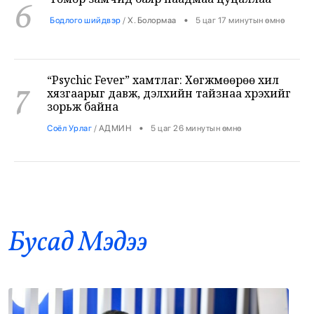
“Psychic Fever” хамтлаг: Хөгжмөөрөө хил
7
хязгаарыг давж, дэлхийн тайзнаа хүрэхийг
зорьж байна
•
Соёл Урлаг
/
АДМИН
5 цаг 26 минутын өмнө
Лионел Месси түймрийн дараах сэргээн
8
босголтод 80 мянган евро хандивлав
•
Дэлхий
/
Х. Болормаа
6 цаг 3 минутын өмнө
Бусад Mэдээ
Хирошимагийн эмгэнэлт өдрийг дэлхий
9
дахин дурсан санаж, Япон цөмийн зэвсгээс
ангид бодлогоо дахин нотлов
•
Дэлхий
/
АДМИН
6 цаг 7 минутын өмнө