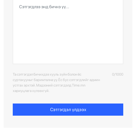
Та сэтгэгдэл бичихдээ хууль зүйн болон ёс
0/1000
суртахууныг баримтална уу. Ёс бус сэтгэгдлийг админ
устгах эрхтэй. Мэдээний сэтгэгдэлд Time.mn
хариуцлага хүлээхгүй.
Сэтгэгдэл үлдээх