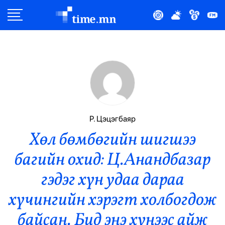
Улс Төр
Нийгэм
Эдийн Засаг
Дэлхий
Р. Цэцэгбаяр
Хөл бөмбөгийн шигшээ
Нийтлэлчийн Булан
багийн охид: Ц.Анандбазар
Эрүүл Мэнд
гэдэг хүн удаа дараа
Орон Нутаг
хүчингийн хэрэгт холбогдож
байсан. Бид энэ хүнээс айж
Спорт