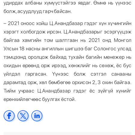
удирдах албаны хүмүүстэйгээ явдаг. Өмнө нь үүнээс
болж, асуудлууд гарч байсан.
– 2021 оноос хойш Ц.Анандбазар гэдэг хүн хүчингийн
хэрэгт холбогдож ирсэн. Ц.Анандбазарыг эсэргүүцэж
байгаа хамгийн том шалтгаан нь 2021 онд Монгол
Улсын 18 насны ангиллын шигшээ баг Солонгос улсад
тэмцээнд оролцож байхад тухайн багийн менежер нь
охидын өрөөнд орж ирээд, хөнжлийг нь сөхөж, ёс бус
үйлдэл гаргасан. Үүнээс болж сэтгэл санааны
дарамтад орж, хөл бөмбөгөө орхисон 2, 3 охин байгаа.
Тийм учраас Ц.Анандбазар гэдэг ёс зүйгүй хүнийг
ерөнхийлөгчөөс буулгах ёстой.