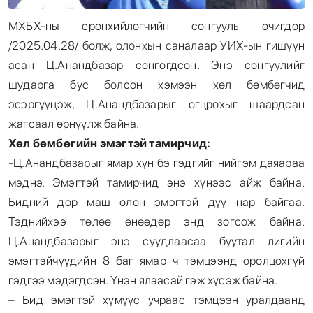
МХБХ-ны ерөнхийлөгчийн сонгууль өчигдөр
/2025.04.28/ болж, олонхын саналаар УИХ-ын гишүүн
асан Ц.Анандбазар сонгогдсон. Энэ сонгуулийг
шударга бус болсон хэмээн хөл бөмбөгчид
эсэргүүцэж, Ц.Анандбазарыг огцрохыг шаардсан
жагсаал өрнүүлж байна.
Хөл бөмбөгийн
эмэгтэй
тамирчид:
-Ц.Анандбазарыг ямар хүн бэ гэдгийг нийгэм даяараа
мэднэ. Эмэгтэй тамирчид энэ хүнээс айж байна.
Бидний дор маш олон эмэгтэй дүү нар байгаа.
Тэднийхээ төлөө өнөөдөр энд зогсож байна.
Ц.Анандбазарыг энэ суудлаасаа буутал лигийн
эмэгтэйчүүдийн 8 баг ямар ч тэмцээнд оролцохгүй
гэдгээ мэдэгдсэн. Үнэн ялаасай гэж хүсэж байна.
– Бид эмэгтэй хүмүүс учраас тэмцээн уралдаанд