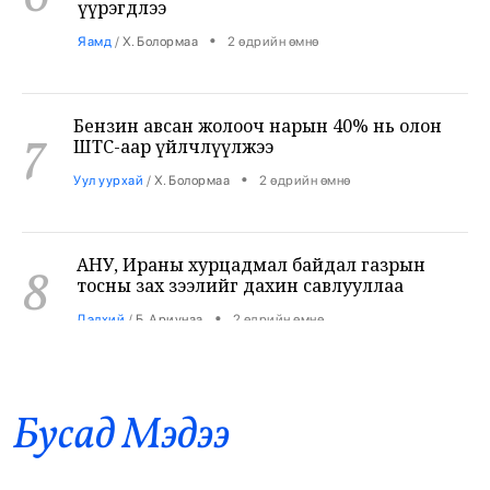
Бензин авсан жолооч нарын 40% нь олон
7
ШТС-аар үйлчлүүлжээ
•
Уул уурхай
/
Х. Болормаа
2 өдрийн өмнө
АНУ, Ираны хурцадмал байдал газрын
8
тосны зах зээлийг дахин савлууллаа
•
Дэлхий
/
Б. Ариунаа
2 өдрийн өмнө
Б.Пүрэвдагва: 8 салбарын 103
9
үйлчилгээний бүртгэлийг цуцалснаар
бизнес эрхлэхэд таатай нөхцөл бүрдэнэ
Бусад Mэдээ
•
Нийслэл
/
Б. Ариунаа
2 өдрийн өмнө