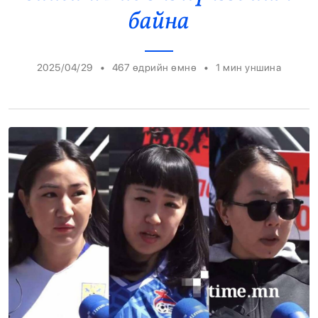
байна
Энтертайнмент
Эрэн Сурвалжилга
•
•
2025/04/29
467 өдрийн өмнө
1
мин уншина