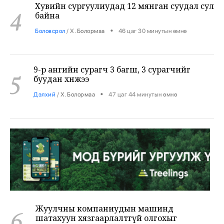
•
Боловсрол
/
Х. Болормаа
46 цаг 30 минутын өмнө
9-р ангийн сурагч 3 багш, 3 сурагчийг
5
буудан хөнөөжээ
•
Дэлхий
/
Х. Болормаа
47 цаг 44 минутын өмнө
Жуулчны компаниудын машинд
6
шатахуун хязгаарлалтгүй олгохыг
үүрэгдлээ
•
Яамд
/
Х. Болормаа
2 өдрийн өмнө