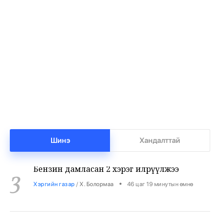
Баянхонгорт тахлын голомт идэвхижжээ
1
•
Халуун цэг
/
Х. Болормаа
45 цаг 24 минутын өмнө
Нийгмийн даатгалын сангийн мөнгө 7.6
2
тэрбумаар арвижлаа
•
Бизнес
/
Х. Болормаа
45 цаг 58 минутын өмнө
Шинэ
Хандалттай
Бензин дамласан 2 хэрэг илрүүлжээ
3
•
Хэргийн газар
/
Х. Болормаа
46 цаг 19 минутын өмнө
Хувийн сургуулиудад 12 мянган суудал сул
4
байна