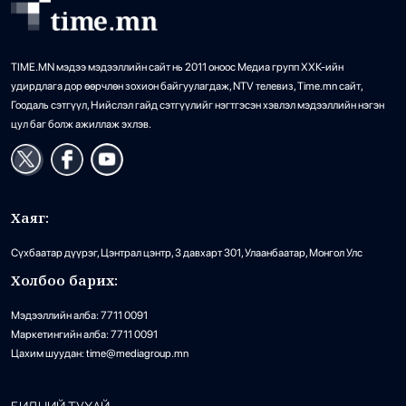
TIME.MN мэдээ мэдээллийн сайт нь 2011 оноос Медиа групп ХХК-ийн
удирдлага дор өөрчлөн зохион байгуулагдаж, NTV телевиз, Time.mn сайт,
Гоодаль сэтгүүл, Нийслэл гайд сэтгүүлийг нэгтгэсэн хэвлэл мэдээллийн нэгэн
цул баг болж ажиллаж эхлэв.
Хаяг:
Сүхбаатар дүүрэг, Цэнтрал цэнтр, 3 давхарт 301, Улаанбаатар, Монгол Улс
Холбоо барих:
Мэдээллийн алба: 7711 0091
Маркетингийн алба: 7711 0091
Цахим шуудан: time@mediagroup.mn