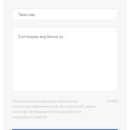
Та сэтгэгдэл бичихдээ хууль зүйн болон ёс
0/1000
суртахууныг баримтална уу. Ёс бус сэтгэгдлийг админ
устгах эрхтэй. Мэдээний сэтгэгдэлд Time.mn
хариуцлага хүлээхгүй.