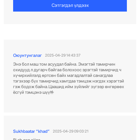
Сэтгэгдэл үлдээх
Оюунтунгалаг
2025-04-29 14:43:37
Энэ бол маш том асуудал байна. Эмэгтэй тамирчин
охидууд л дугарч байгаа болохоос эрэгтэй тамирчид ч
хүчирхийлэлд өртсөн байх магадлалтай санагдлаа
тэгэхээр бүх тамирчид хамтдаа тэмцэж нэгдэх хэрэгтэй
гэж бодож байна.Цаашид ийм зүйлийг зүгээр өнгөрөөх
ёсгүй тэмцэнэ шүү🤟
Sukhbaatar “khad”
2025-04-29 09:03:21
Bi ch gsn aijina