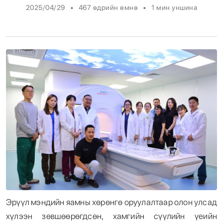
•
•
2025/04/29
467 өдрийн өмнө
1
мин уншина
Энтертайнмент
Эрэн Сурвалжилга
Эрүүл мэндийн яамны хөрөнгө оруулалтаар олон улсад
хүлээн зөвшөөрөгдсөн, хамгийн сүүлийн үеийн