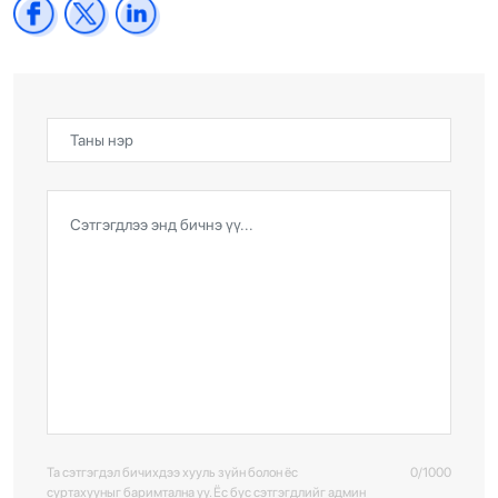
Та сэтгэгдэл бичихдээ хууль зүйн болон ёс
0/1000
суртахууныг баримтална уу. Ёс бус сэтгэгдлийг админ