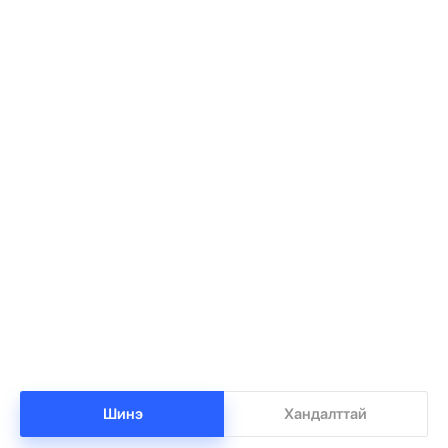
Боловсролын ерөнхий газрын даргаар
1
Х.Тамирыг томиллоо
•
Засгийн газар
/
Х. Болормаа
-7 цаг -51 минутын өмнө
Нар бүтэн хиртэж, солирын бороо орох гэж
2
байна
Шинэ
Хандалттай
•
Сонин хачин
/
Х. Болормаа
-7 цаг -19 минутын өмнө