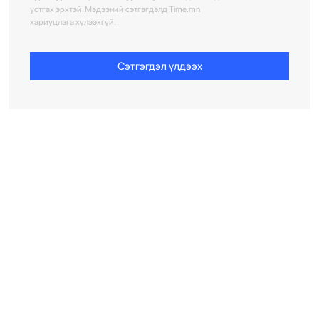
устгах эрхтэй. Мэдээний сэтгэгдэлд Time.mn
хариуцлага хүлээхгүй.
Сэтгэгдэл үлдээх