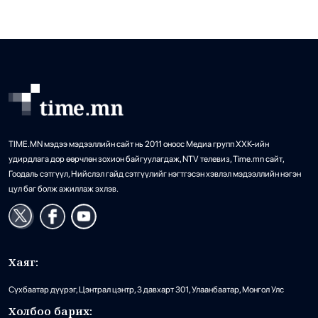
гаргах хүртэл өнөөдрөөс Төрийн ордны гадаа суулт
хийж эхэллээ. Манай […]
Бензин дамласан 2 хэрэг илрүүлжээ
25
•
Хэргийн газар
/
Х. Болормаа
2 өдрийн өмнө
TIME.MN мэдээ мэдээллийн сайт нь 2011 оноос Медиа групп ХХК-ийн
удирдлага дор өөрчлөн зохион байгуулагдаж, NTV телевиз, Time.mn сайт,
Гоодаль сэтгүүл, Нийслэл гайд сэтгүүлийг нэгтгэсэн хэвлэл мэдээллийн нэгэн
цул баг болж ажиллаж эхлэв.
Хаяг:
Сүхбаатар дүүрэг, Цэнтрал цэнтр, 3 давхарт 301, Улаанбаатар, Монгол Улс
Холбоо барих: