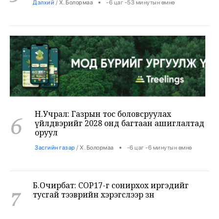
Н.Учрал: Газрын тос боловсруулах
6
үйлдвэрийг 2028 онд багтаан ашиглалтад
оруул
•
Засгийн газар
/
Х. Болормаа
-6 цаг -6 минутын өмнө
Б.Очирбат: COP17-г сонирхох иргэдийг
7
тусгай тээврийн хэрэгслээр зөөнө
•
Өрнөл
/
Х. Болормаа
-5 цаг -53 минутын өмнө