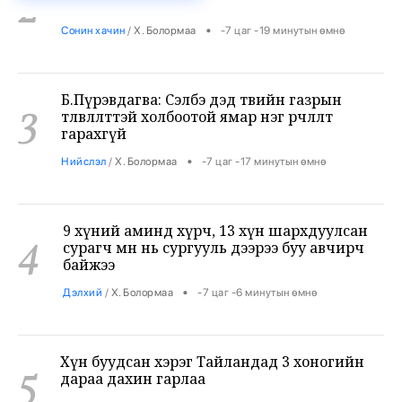
Б.Пүрэвдагва: Сэлбэ дэд төвийн газрын
3
төлөвлөлттэй холбоотой ямар нэг өөрчлөлт
гарахгүй
•
Нийслэл
/
Х. Болормаа
-7 цаг -17 минутын өмнө
9 хүний аминд хүрч, 13 хүн шархдуулсан
4
сурагч өмнө нь сургууль дээрээ буу авчирч
байжээ
•
Дэлхий
/
Х. Болормаа
-7 цаг -6 минутын өмнө
Хүн буудсан хэрэг Тайландад 3 хоногийн
5
дараа дахин гарлаа
•
Дэлхий
/
Х. Болормаа
-6 цаг -53 минутын өмнө