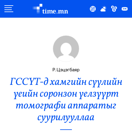
Улс Төр
Нийгэм
Эдийн Засаг
Дэлхий
Р. Цэцэгбаяр
ГССҮТ-д хамгийн сүүлийн
Нийтлэлчийн Булан
үеийн соронзон үелзүүрт
Эрүүл Мэнд
томографи аппаратыг
Орон Нутаг
суурилууллаа
Спорт