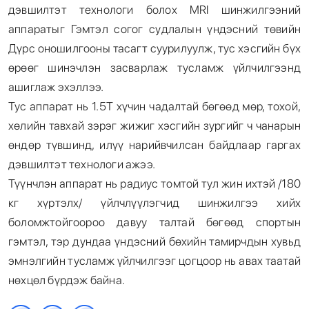
дэвшилтэт технологи болох MRI шинжилгээний
аппаратыг Гэмтэл согог судлалын үндэсний төвийн
Дүрс оношилгооны тасагт суурилуулж, тус хэсгийн бүх
өрөөг шинэчлэн засварлаж тусламж үйлчилгээнд
ашиглаж эхэллээ.
Тус аппарат нь 1.5Т хүчин чадалтай бөгөөд мөр, тохой,
хөлийн тавхай зэрэг жижиг хэсгийн зургийг ч чанарын
өндөр түвшинд, илүү нарийвчилсан байдлаар гаргах
дэвшилтэт технологи ажээ.
Түүнчлэн аппарат нь радиус томтой тул жин ихтэй /180
кг хүртэлх/ үйлчлүүлэгчид шинжилгээ хийх
боломжтойгоороо давуу талтай бөгөөд спортын
гэмтэл, тэр дундаа үндэсний бөхийн тамирчдын хувьд
эмнэлгийн тусламж үйлчилгээг цогцоор нь авах таатай
нөхцөл бүрдэж байна.