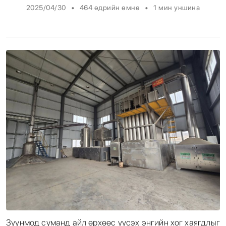
•
•
2025/04/30
464 өдрийн өмнө
1
мин уншина
Энтертайнмент
Эрэн Сурвалжилга
Зуунмод суманд айл өрхөөс үүсэх энгийн хог хаягдлыг