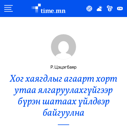
Улс Төр
Нийгэм
Эдийн Засаг
Дэлхий
Р. Цэцэгбаяр
Хог хаягдлыг агаарт хорт
Нийтлэлчийн Булан
утаа ялгаруулахгүйгээр
Эрүүл Мэнд
бүрэн шатаах үйлдвэр
Орон Нутаг
байгуулна
Спорт