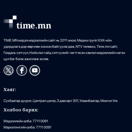
TIME.MN мэдээ мэдээллийн сайт нь 2011 оноос Медиа групп ХХК-ийн
удирдлага дор өөрчлөн зохион байгуулагдаж, NTV телевиз, Time.mn сайт,
Гоодаль сэтгүүл, Нийслэл гайд сэтгүүлийг нэгтгэсэн хэвлэл мэдээллийн нэгэн
цул баг болж ажиллаж эхлэв.
Хаяг:
Сүхбаатар дүүрэг, Цэнтрал цэнтр, 3 давхарт 301, Улаанбаатар, Монгол Улс
Холбоо барих:
Мэдээллийн алба: 7711 0091
Маркетингийн алба: 7711 0091