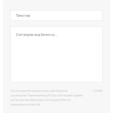
Та сэтгэгдэл бичихдээ хууль зүйн болон ёс
0/1000
суртахууныг баримтална уу. Ёс бус сэтгэгдлийг админ
устгах эрхтэй. Мэдээний сэтгэгдэлд Time.mn
хариуцлага хүлээхгүй.