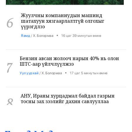
Жуулчны компаниудын машинд
6
шатахуун хязгаарлалтгүй олгохыг
үүрэгдлээ
•
Яамд
/
Х. Болормаа
16 цаг 39 минутын өмнө
Бензин авсан жолооч нарын 40% нь олон
7
ШТС-аар үйлчлүүлжээ
•
Уул уурхай
/
Х. Болормаа
17 цаг 5 минутын өмнө
АНУ, Ираны хурцадмал байдал газрын
8
тосны зах зээлийг дахин савлууллаа
•
Дэлхий
/
Б. Ариунаа
17 цаг 47 минутын өмнө
Б.Пүрэвдагва: 8 салбарын 103
9
үйлчилгээний бүртгэлийг цуцалснаар
бизнес эрхлэхэд таатай нөхцөл бүрдэнэ