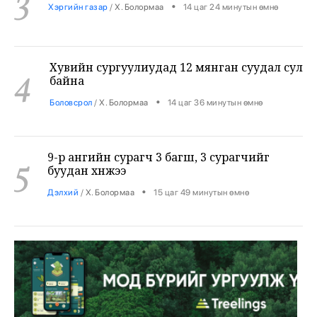
Хувийн сургуулиудад 12 мянган суудал сул
4
байна
•
Боловсрол
/
Х. Болормаа
14 цаг 36 минутын өмнө
9-р ангийн сурагч 3 багш, 3 сурагчийг
5
буудан хөнөөжээ
•
Дэлхий
/
Х. Болормаа
15 цаг 49 минутын өмнө