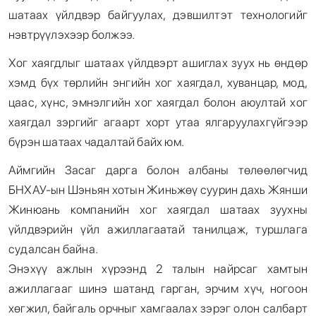
шатаах үйлдвэр байгуулах, дэвшилтэт технологийг
нэвтрүүлэхээр болжээ.
Хог хаягдлыг шатаах үйлдвэрт ашиглах зуух нь өндөр
хэмд бүх төрлийн энгийн хог хаягдал, хуванцар, мод,
цаас, хүнс, эмнэлгийн хог хаягдал болон аюултай хог
хаягдал зэргийг агаарт хорт утаа ялгаруулахгүйгээр
бүрэн шатаах чадалтай байх юм.
Аймгийн Засаг дарга болон албаны төлөөлөгчид
БНХАУ-ын Шэньян хотын Жиньжөү суурин дахь Жянши
Жинюань компанийн хог хаягдал шатаах зуухны
үйлдвэрийн үйл ажиллагаатай танилцаж, туршлага
судалсан байна.
Энэхүү ажлын хүрээнд 2 талын найрсаг хамтын
ажиллагааг шинэ шатанд гарган, эрчим хүч, ногоон
хөгжил, байгаль орчныг хамгаалах зэрэг олон салбарт