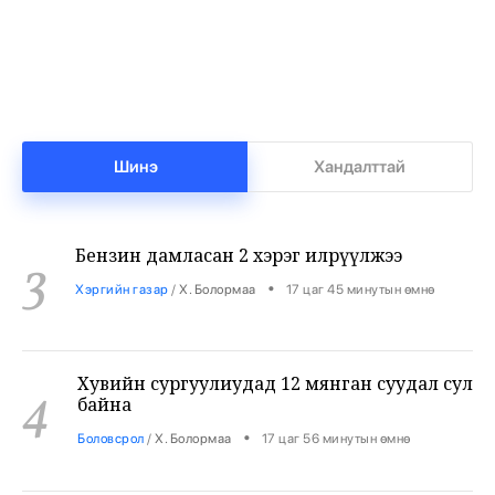
Нийгмийн даатгалын сангийн мөнгө 7.6
2
тэрбумаар арвижлаа
•
Бизнес
/
Х. Болормаа
17 цаг 24 минутын өмнө
Шинэ
Хандалттай
Бензин дамласан 2 хэрэг илрүүлжээ
3
•
Хэргийн газар
/
Х. Болормаа
17 цаг 45 минутын өмнө
Хувийн сургуулиудад 12 мянган суудал сул
4
байна
•
Боловсрол
/
Х. Болормаа
17 цаг 56 минутын өмнө
9-р ангийн сурагч 3 багш, 3 сурагчийг