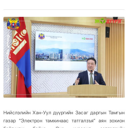
Энтертайнмент
Эрэн Сурвалжилга
Нийслэлийн Хан-Уул дүүргийн Засаг даргын Тамгын
газар “Электрон тамхинаас татгалзъя” аян зохион