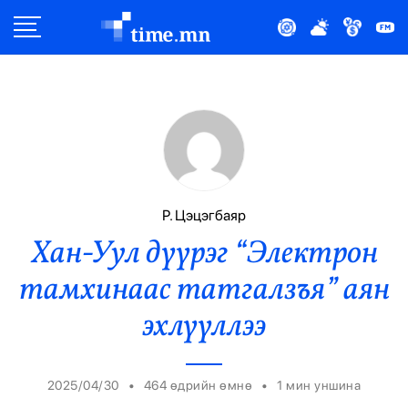
Улс Төр
Нийгэм
Эдийн Засаг
Дэлхий
Р. Цэцэгбаяр
Хан-Уул дүүрэг “Электрон
Нийтлэлчийн Булан
тамхинаас татгалзъя” аян
Эрүүл Мэнд
эхлүүллээ
Орон Нутаг
•
•
2025/04/30
464 өдрийн өмнө
1
мин уншина
Спорт