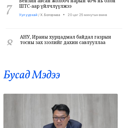
•
Уул уурхай
/
Х. Болормаа
20 цаг 25 минутын өмнө
АНУ, Ираны хурцадмал байдал газрын
8
тосны зах зээлийг дахин савлууллаа
•
Дэлхий
/
Б. Ариунаа
21 цаг 8 минутын өмнө
Б.Пүрэвдагва: 8 салбарын 103
9
үйлчилгээний бүртгэлийг цуцалснаар
Бусад Mэдээ
бизнес эрхлэхэд таатай нөхцөл бүрдэнэ
•
Нийслэл
/
Б. Ариунаа
21 цаг 17 минутын өмнө
Оросоос 301 вагон шатахуун оруулж
10
иржээ
•
Бодлого шийдвэр
/
Х. Болормаа
22 цаг 3 минутын өмнө