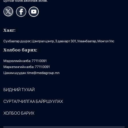
цул баг болж ажиллаж эхлэв.
Хаяг:
Сүхбаатар дүүрэг, Цэнтрал цэнтр, 3 давхарт 301, Улаанбаатар, Монгол Улс
Холбоо барих:
Мэдээллийн алба: 7711 0091
Маркетингийн алба: 7711 0091
Цахим шуудан: time@mediagroup.mn
БИДНИЙ ТУХАЙ
СУРТАЛЧИЛГАА БАЙРШУУЛАХ
ХОЛБОО БАРИХ