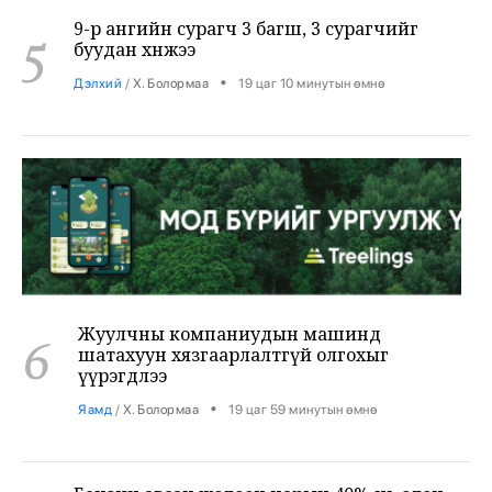
5
буудан хөнөөжээ
•
Дэлхий
/
Х. Болормаа
19 цаг 10 минутын өмнө
Жуулчны компаниудын машинд
6
шатахуун хязгаарлалтгүй олгохыг
үүрэгдлээ
•
Яамд
/
Х. Болормаа
19 цаг 59 минутын өмнө
Бензин авсан жолооч нарын 40% нь олон
7
ШТС-аар үйлчлүүлжээ