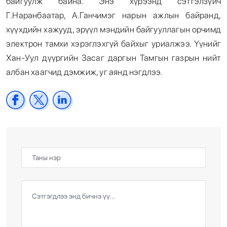
байгуулж байна. Энэ хүрээнд сэтгэлзүйч
Г.Наранбаатар, А.Ганчимэг нарын ажлын байранд,
хүүхдийн хажууд, эрүүл мэндийн байгууллагын орчимд
электрон тамхи хэрэглэхгүй байхыг уриалжээ. Үүнийг
Хан-Уул дүүргийн Засаг даргын Тамгын газрын нийт
албан хаагчид дэмжиж, уг аянд нэгдлээ.