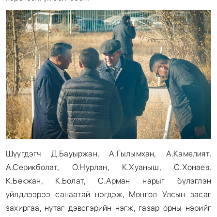
Шүүгдэгч Д.Бауыржан, А.Гылымхан, А.Камелият,
А.Серикболат, О.Нурлан, К.Хуаныш, С.Хонаев,
К.Бекжан, К.Болат, С.Арман нарыг бүлэглэн
үйлдлээрээ санаатай нэгдэж, Монгол Улсын засаг
захиргаа, нутаг дэвсгэрийн нэгж, газар орны нэрийг