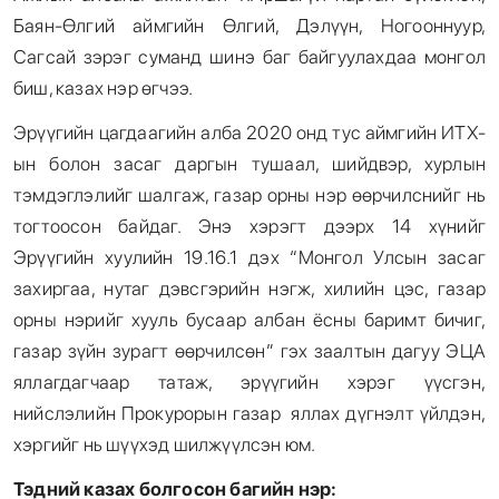
Баян-Өлгий аймгийн Өлгий, Дэлүүн, Ногооннуур,
Сагсай зэрэг суманд шинэ баг байгуулахдаа монгол
биш, казах нэр өгчээ.
Эрүүгийн цагдаагийн алба 2020 онд тус аймгийн ИТХ-
ын болон засаг даргын тушаал, шийдвэр, хурлын
тэмдэглэлийг шалгаж, газар орны нэр өөрчилснийг нь
тогтоосон байдаг. Энэ хэрэгт дээрх 14 хүнийг
Эрүүгийн хуулийн 19.16.1 дэх “Монгол Улсын засаг
захиргаа, нутаг дэвсгэрийн нэгж, хилийн цэс, газар
орны нэрийг хууль бусаар албан ёсны баримт бичиг,
газар зүйн зурагт өөрчилсөн” гэх заалтын дагуу ЭЦА
яллагдагчаар татаж, эрүүгийн хэрэг үүсгэн,
нийслэлийн Прокурорын газар яллах дүгнэлт үйлдэн,
хэргийг нь шүүхэд шилжүүлсэн юм.
Тэдний казах болгосон багийн нэр: