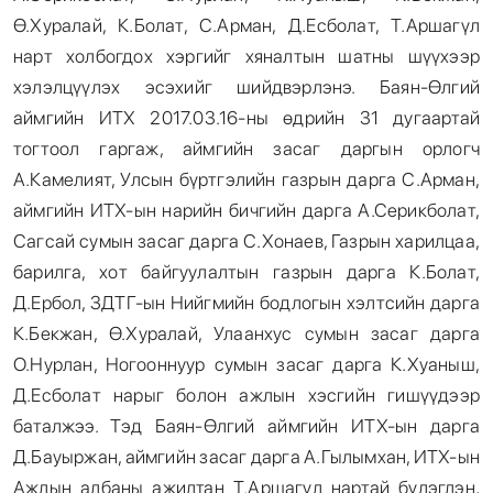
Ө.Хуралай, К.Болат, С.Арман, Д.Есболат, Т.Аршагүл
нарт холбогдох хэргийг хяналтын шатны шүүхээр
хэлэлцүүлэх эсэхийг шийдвэрлэнэ. Баян-Өлгий
аймгийн ИТХ 2017.03.16-ны өдрийн 31 дугаартай
тогтоол гаргаж, аймгийн засаг даргын орлогч
А.Камелият, Улсын бүртгэлийн газрын дарга С.Арман,
аймгийн ИТХ-ын нарийн бичгийн дарга А.Серикболат,
Сагсай сумын засаг дарга С.Хонаев, Газрын харилцаа,
барилга, хот байгуулалтын газрын дарга К.Болат,
Д.Ербол, ЗДТГ-ын Нийгмийн бодлогын хэлтсийн дарга
К.Бекжан, Ө.Хуралай, Улаанхус сумын засаг дарга
О.Нурлан, Ногооннуур сумын засаг дарга К.Хуаныш,
Д.Есболат нарыг болон ажлын хэсгийн гишүүдээр
баталжээ. Тэд Баян-Өлгий аймгийн ИТХ-ын дарга
Д.Бауыржан, аймгийн засаг дарга А.Гылымхан, ИТХ-ын
Ажлын албаны ажилтан Т.Аршагүл нартай бүлэглэн,