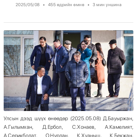
•
•
2025/05/08
455 өдрийн өмнө
3
мин уншина
Энтертайнмент
Эрэн Сурвалжилга
Улсын дээд шүүх өнөөдөр (2025.05.08) Д.Бауыржан,
А.Гылымхан, Д.Ербол, С.Хонаев, А.Камелият,
А.Серикболат, О.Нурлан, К.Хуаныш, К.Бекжан,