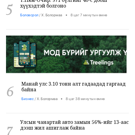
Манай улс 3.10 тонн алт гадаадад гаргаад
6
байна
•
Бизнес
/
Х. Болормаа
8 цаг 38 минутын өмнө
Улсын чанартай авто замын 56%-ийг 13-аас
7
дээш жил ашиглаж байна
•
Яамд
/
Х. Болормаа
9 цаг 7 минутын өмнө