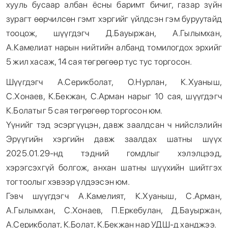
хууль бусаар албан ёсны баримт бичиг, газар зүйн
зурагт өөрчилсөн гэмт хэргийг үйлдсэн гэм буруутайд
тооцож, шүүгдэгч Д.Бауыржан, А.Гылымхан,
А.Камелиат нарын нийтийн албанд томилогдох эрхийг
5 жил хасаж, 14 сая төгрөгөөр тус тус торгосон.
Шүүгдэгч А.Серикболат, О.Нурлан, К.Хуаныш,
С.Хонаев, К.Бекжан, С.Арман нарыг 10 сая, шүүгдэгч
К.Болатыг 5 сая төгрөгөөр торгосон юм.
Үүнийг тэд эсэргүүцэн, давж заалдсан ч нийслэлийн
Эрүүгийн хэргийн давж заалдах шатны шүүх
2025.01.29-нд тэдний гомдлыг хэлэлцээд,
хэрэгсэхгүй болгож, анхан шатны шүүхийн шийтгэх
тогтоолыг хэвээр үлдээсэн юм.
Гэвч шүүгдэгч А.Камелият, К.Хуаныш, С.Арман,
А.Гылымхан, С.Хонаев, П.Еркебулан, Д.Бауыржан,
А.Серикболат, К.Болат, К.Бекжан нар УДШ-д ханджээ.