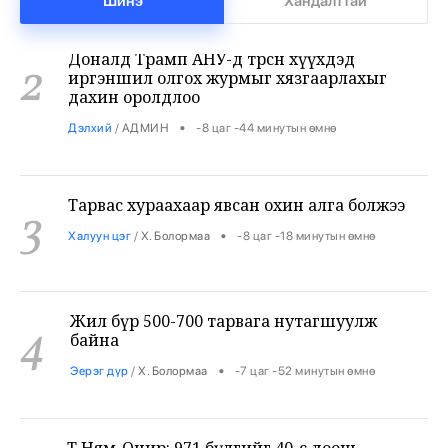
Шинэ
Хандалттай
Доналд Трамп АНУ-д төрсөн хүүхдэд
2
иргэншил олгох журмыг хязгаарлахыг
дахин оролдлоо
•
Дэлхий
/
АДМИН
-8 цаг -44 минутын өмнө
Тарвас хураахаар явсан охин алга болжээ
3
•
Халуун цэг
/
Х. Болормаа
-8 цаг -18 минутын өмнө
Жил бүр 500-700 тарвага нутагшуулж
4
байна
•
Эерэг дүр
/
Х. Болормаа
-7 цаг -52 минутын өмнө
Т.Ням-Очир: 971 бүлгийг 40-өөс доош
5
хүүхэдтэй болгоно
•
Боловсрол
/
Х. Болормаа
8 цаг 7 минутын өмнө