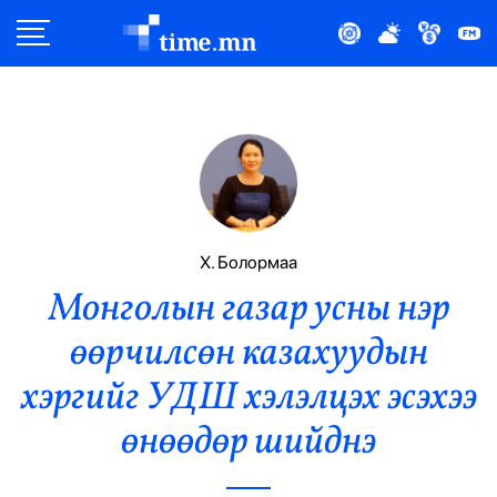
Улс Төр
Нийгэм
Эдийн Засаг
Дэлхий
Х. Болормаа
Монголын газар усны нэр
Нийтлэлчийн Булан
өөрчилсөн казахуудын
Эрүүл Мэнд
хэргийг УДШ хэлэлцэх эсэхээ
Орон Нутаг
өнөөдөр шийднэ
Спорт