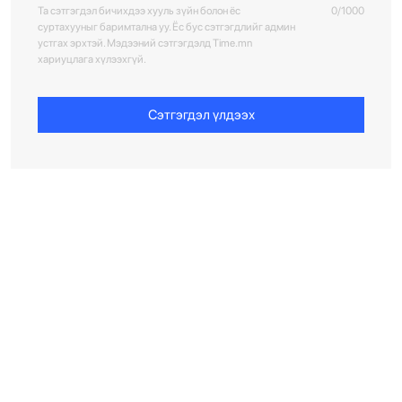
Та сэтгэгдэл бичихдээ хууль зүйн болон ёс
0/1000
суртахууныг баримтална уу. Ёс бус сэтгэгдлийг админ
устгах эрхтэй. Мэдээний сэтгэгдэлд Time.mn
хариуцлага хүлээхгүй.
Сэтгэгдэл үлдээх