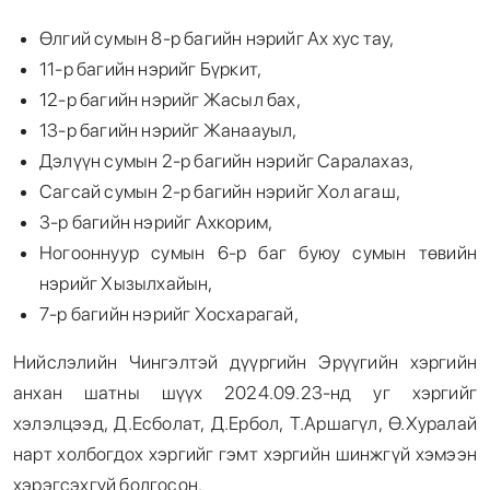
Өлгий сумын 8-р багийн нэрийг Ах хус тау,
11-р багийн нэрийг Бүркит,
12-р багийн нэрийг Жасыл бах,
13-р багийн нэрийг Жанаауыл,
Дэлүүн сумын 2-р багийн нэрийг Саралахаз,
Сагсай сумын 2-р багийн нэрийг Хол агаш,
3-р багийн нэрийг Ахкорим,
Ногооннуур сумын 6-р баг буюу сумын төвийн
нэрийг Хызылхайын,
7-р багийн нэрийг Хосхарагай,
Нийслэлийн Чингэлтэй дүүргийн Эрүүгийн хэргийн
анхан шатны шүүх 2024.09.23-нд уг хэргийг
хэлэлцээд, Д.Есболат, Д.Ербол, Т.Аршагүл, Ө.Хуралай
нарт холбогдох хэргийг гэмт хэргийн шинжгүй хэмээн
хэрэгсэхгүй болгосон.