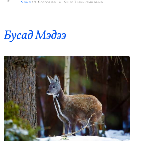
Хятадаас 2000 тн дизель түлш оруулж
8
иржээ
•
Уул уурхай
/
Х. Болормаа
9 цаг 36 минутын өмнө
Бусад Mэдээ
НИТХ-ын ээлжит VIII хуралдаанаар
9
иргэдээс ирүүлсэн өргөдөл, гомдлын
шийдвэрлэлтийн тайланг хэлэлцэж байна
•
Нийслэл
/
АДМИН
10 цаг 18 минутын өмнө
Төмөр замчид баяр наадмаа цуцаллаа
10
•
Бодлого шийдвэр
/
Х. Болормаа
10 цаг 54 минутын өмнө
“Psychic Fever” хамтлаг: Хөгжмөөрөө хил