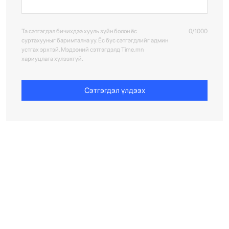
Та сэтгэгдэл бичихдээ хууль зүйн болон ёс
0/1000
суртахууныг баримтална уу. Ёс бус сэтгэгдлийг админ
устгах эрхтэй. Мэдээний сэтгэгдэлд Time.mn
хариуцлага хүлээхгүй.
Сэтгэгдэл үлдээх