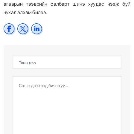
агаарын тээврийн салбарт шинэ хуудас нээж буй
чухал алхам билээ.