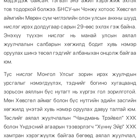
мэдэгдэж байсан. Тэгвэл энэ ажил хэрэгжиж эхлэх
тов тодорхой болжээ. БНСУ-ын Чонжү хотоос Хөвсгөл
аймгийн Мөрөн сум чиглэлийн олон улсын анхны шууд
нислэг ирэх долдугаар сарын 29-өөс эхлэх гэж байна.
Энэхүү түүхэн нислэг нь манай улсын аялал
жуулчлалын салбарын хөгжилд бодит хувь нэмэр
оруулах шинэ төсөл гэдгийг албаныхан онцолж байгаа
юм.
Тус нислэг Монгол Улсыг зорин ирэх жуулчдын
урсгалыг нэмэгдүүлэх, тэднийг богино хугацаанд
зорьсон аяллын бүс нутагт нь хүргэх гол зорилготой.
Мөн Хөвсгөл аймаг болон бүс нутгийн эдийн засгийн
хөгжилд үнэтэй хувь нэмэр оруулах давуу талтай юм.
Төслийг аялал жуулчлалын “Чандмань Трэйвел” ХХК
болон Үндэсний агаарын тээвэрлэгч “Хүннү Эйр” ХХК
хамтран хэрэгжүүлж байгаа бөгөөд аялал жуулчлал,