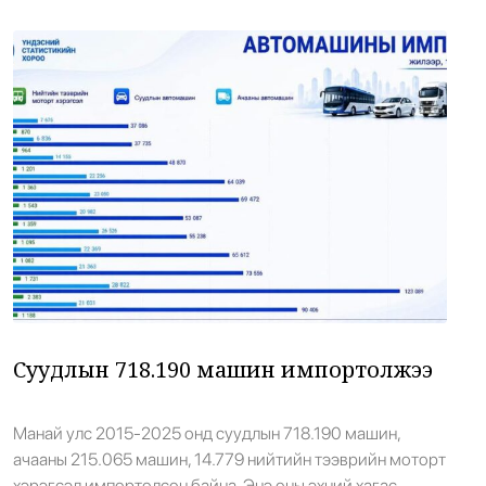
Тарвас хураахаар явсан охин алга
22
болжээ
•
Халуун цэг
/
Х. Болормаа
2 өдрийн өмнө
Жил бүр 500-700 тарвага нутагшуулж
23
байна
•
Эерэг дүр
/
Х. Болормаа
2 өдрийн өмнө
Т.Ням-Очир: 971 бүлгийг 40-өөс доош
24
хүүхэдтэй болгоно
Суудлын 718.190 машин импортолжээ
•
Боловсрол
/
Х. Болормаа
2 өдрийн өмнө
Манай улс 2015-2025 онд суудлын 718.190 машин,
ачааны 215.065 машин, 14.779 нийтийн тээврийн моторт
Манай улс 3.10 тонн алт гадаадад
хэрэгсэл импортолсон байна. Энэ оны эхний хагас