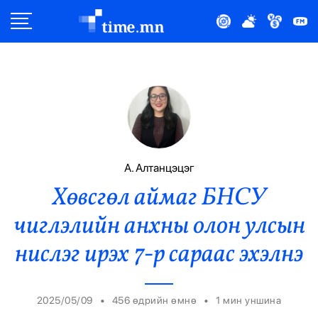
Улс Төр
Нийгэм
Эдийн Засаг
Дэлхий
А. Алтанцэцэг
Хөвсгөл аймаг БНСУ
Нийтлэлчийн Булан
чиглэлийн анхны олон улсын
Эрүүл Мэнд
нислэг ирэх 7-р сараас эхэлнэ
Орон Нутаг
•
•
2025/05/09
456 өдрийн өмнө
1
мин уншина
Спорт