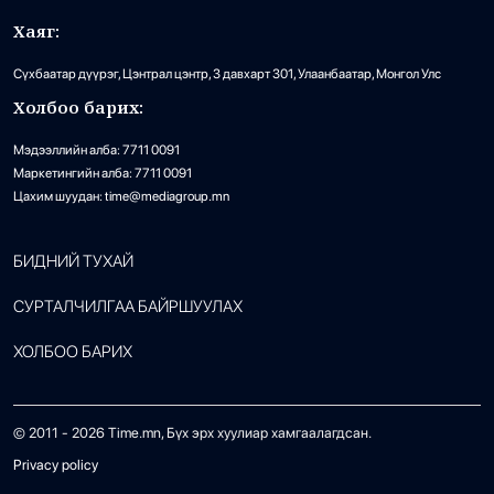
Хаяг:
Сүхбаатар дүүрэг, Цэнтрал цэнтр, 3 давхарт 301, Улаанбаатар, Монгол Улс
Холбоо барих:
Мэдээллийн алба: 7711 0091
Маркетингийн алба: 7711 0091
Цахим шуудан: time@mediagroup.mn
БИДНИЙ ТУХАЙ
СУРТАЛЧИЛГАА БАЙРШУУЛАХ
ХОЛБОО БАРИХ
© 2011 -
2026
Time.mn, Бүх эрх хуулиар хамгаалагдсан.
Privacy policy