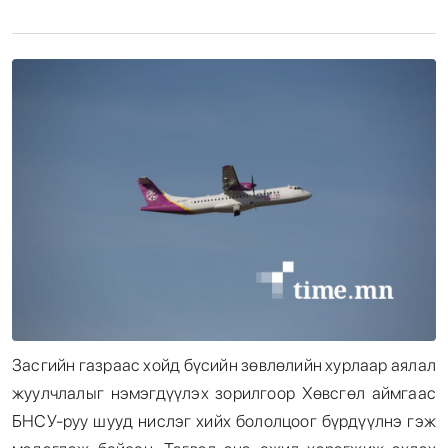
Энтертайнмент
Эрэн Сурвалжилга
Засгийн газраас хойд бүсийн зөвлөлийн хурлаар аялал
жуулчлалыг нэмэгдүүлэх зорилгоор Хөвсгөл аймгаас
БНСУ-руу шууд нислэг хийх бололцоог бүрдүүлнэ гэж