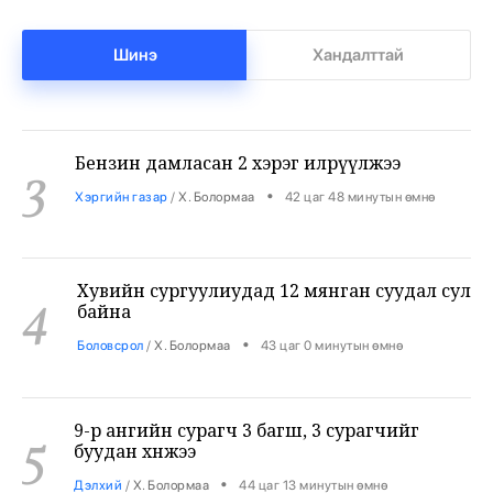
2
•
Бизнес
/
Х. Болормаа
42 цаг 28 минутын өмнө
Шинэ
Хандалттай
Бензин дамласан 2 хэрэг илрүүлжээ
3
•
Хэргийн газар
/
Х. Болормаа
42 цаг 48 минутын өмнө
Хувийн сургуулиудад 12 мянган суудал сул
4
байна
•
Боловсрол
/
Х. Болормаа
43 цаг 0 минутын өмнө
9-р ангийн сурагч 3 багш, 3 сурагчийг
5
буудан хөнөөжээ
•
Дэлхий
/
Х. Болормаа
44 цаг 13 минутын өмнө