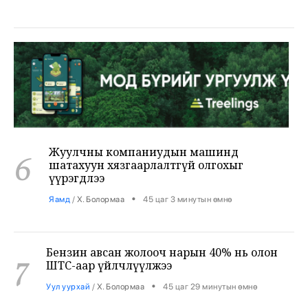
Жуулчны компаниудын машинд
6
шатахуун хязгаарлалтгүй олгохыг
үүрэгдлээ
•
Яамд
/
Х. Болормаа
45 цаг 3 минутын өмнө
Бензин авсан жолооч нарын 40% нь олон
7
ШТС-аар үйлчлүүлжээ
•
Уул уурхай
/
Х. Болормаа
45 цаг 29 минутын өмнө