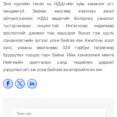
Энэ хуулийн төсөл нь НДШ-ийн хувь хэмжээг огт
хөндөөгүй. Зөвхөн хөлсөөр ажиллах ажил
үйлчилгээнээс НДШ авдагийг болиулах саналыг
тусгаснаараа онцлогтой. Ингэснээр хөдөлмөр
эрхлэлтийг дэмжих том хөшүүрэг болно гэж хууль
санаачлагчийн зүгээс үзэж байгаа юм. Ажилтны хоол
хүнс, унааны мөнгөнөөс 324 тэрбум төгрөгөөр
бууруулах тооцоо гарч байна. Ийм хэмжээний мөнгө
Нийгмийн даатгалын санд төдийлөн дарамт
учруулахгүй гэж үзэж байгаагаа илэрхийлсэн юм.