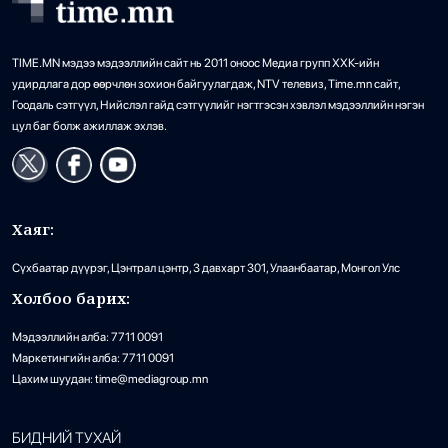
TIME.MN мэдээ мэдээллийн сайт нь 2011 оноос Медиа групп ХХК-ийн
удирдлага дор өөрчлөн зохион байгуулагдаж, NTV телевиз, Time.mn сайт,
Гоодаль сэтгүүл, Нийслэл гайд сэтгүүлийг нэгтгэсэн хэвлэл мэдээллийн нэгэн
цул баг болж ажиллаж эхлэв.
Хаяг:
Сүхбаатар дүүрэг, Цэнтрал цэнтр, 3 давхарт 301, Улаанбаатар, Монгол Улс
Холбоо барих:
Мэдээллийн алба: 7711 0091
Маркетингийн алба: 7711 0091
Цахим шуудан: time@mediagroup.mn
БИДНИЙ ТУХАЙ