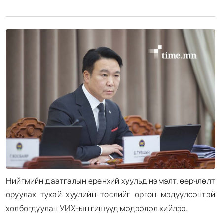
Энтертайнмент
Эрэн Сурвалжилга
Нийгмийн даатгалын ерөнхий хуульд нэмэлт, өөрчлөлт
оруулах тухай хуулийн төслийг өргөн мэдүүлсэнтэй
холбогдуулан УИХ-ын гишүүд мэдээлэл хийлээ.