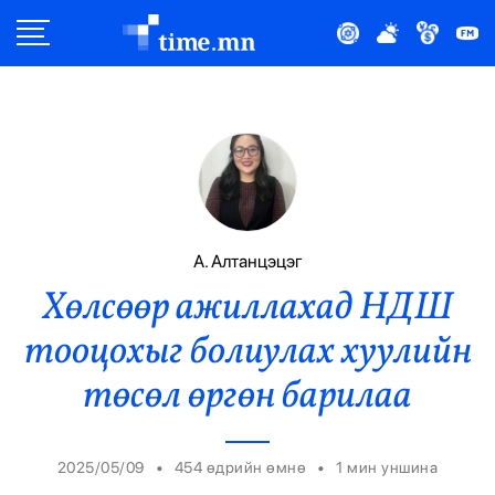
Улс Төр
Нийгэм
Эдийн Засаг
Дэлхий
А. Алтанцэцэг
Хөлсөөр ажиллахад НДШ
Нийтлэлчийн Булан
тооцохыг болиулах хуулийн
Эрүүл Мэнд
төсөл өргөн барилаа
Орон Нутаг
•
•
2025/05/09
454 өдрийн өмнө
1
мин уншина
Спорт