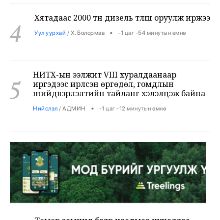
4
•
Уул уурхай
/
Х. Болормаа
-1 цаг -54 минутын өмнө
НИТХ-ын ээлжит VIII хуралдаанаар
5
иргэдээс ирүүлсэн өргөдөл, гомдлын
шийдвэрлэлтийн тайланг хэлэлцэж байна
•
Нийслэл
/
АДМИН
-1 цаг -12 минутын өмнө
Төмөр замчид баяр наадмаа цуцаллаа
6
•
Бодлого шийдвэр
/
Х. Болормаа
0 цаг 22 минутын өмнө