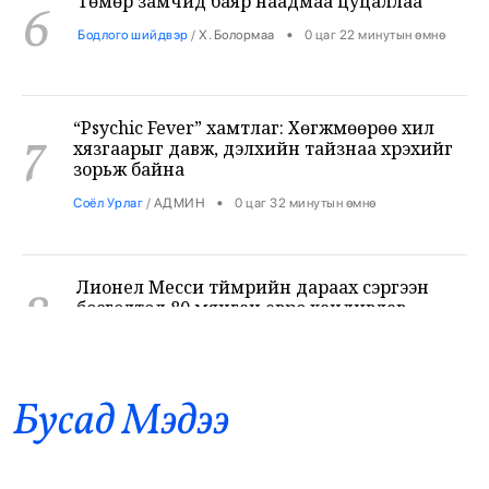
“Psychic Fever” хамтлаг: Хөгжмөөрөө хил
7
хязгаарыг давж, дэлхийн тайзнаа хүрэхийг
зорьж байна
•
Соёл Урлаг
/
АДМИН
0 цаг 32 минутын өмнө
Лионел Месси түймрийн дараах сэргээн
8
босголтод 80 мянган евро хандивлав
•
Дэлхий
/
Х. Болормаа
1 цаг 8 минутын өмнө
Хирошимагийн эмгэнэлт өдрийг дэлхий
9
дахин дурсан санаж, Япон цөмийн зэвсгээс
Бусад Mэдээ
ангид бодлогоо дахин нотлов
•
Дэлхий
/
АДМИН
1 цаг 13 минутын өмнө