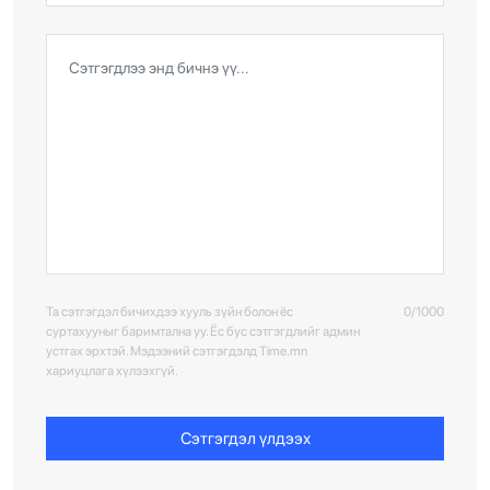
Та сэтгэгдэл бичихдээ хууль зүйн болон ёс
0/1000
суртахууныг баримтална уу. Ёс бус сэтгэгдлийг админ
устгах эрхтэй. Мэдээний сэтгэгдэлд Time.mn
хариуцлага хүлээхгүй.
Сэтгэгдэл үлдээх