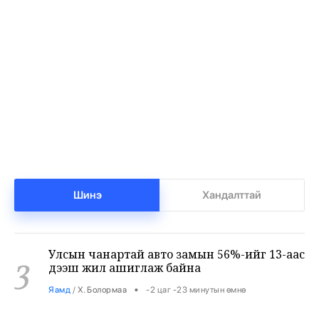
Т.Ням-Очир: 971 бүлгийг 40-өөс доош
1
хүүхэдтэй болгоно
•
Боловсрол
/
Х. Болормаа
-3 цаг -23 минутын өмнө
Манай улс 3.10 тонн алт гадаадад гаргаад
2
байна
•
Бизнес
/
Х. Болормаа
-2 цаг -52 минутын өмнө
Шинэ
Хандалттай
Улсын чанартай авто замын 56%-ийг 13-аас
3
дээш жил ашиглаж байна
•
Яамд
/
Х. Болормаа
-2 цаг -23 минутын өмнө
Хятадаас 2000 тн дизель түлш оруулж иржээ