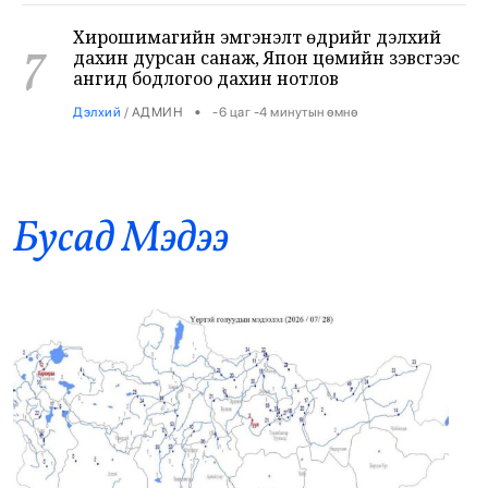
7
ангид бодлогоо дахин нотлов
•
Дэлхий
/
АДМИН
-6 цаг -4 минутын өмнө
Засгийн газар: Өчигдөр 43 вагон бензин
8
оруулж ирсэн
•
Засгийн газар
/
Х. Болормаа
-4 цаг -29 минутын өмнө
Бусад Mэдээ
Д.Амарбаясгалан: Агуулахад байгаа
9
шатахууны үлдэгдлийг нөөц мэтээр
иргэдэд мэдээлж байна
•
Парламент
/
Х. Болормаа
-4 цаг -10 минутын өмнө
Завьт эргүүлүүд живж байсан хүнийг аварлаа
10
•
Баримт тайлбар
/
АДМИН
-3 цаг -47 минутын өмнө