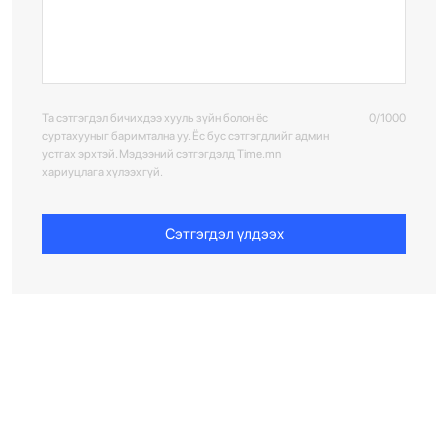
Та сэтгэгдэл бичихдээ хууль зүйн болон ёс
0/1000
суртахууныг баримтална уу. Ёс бус сэтгэгдлийг админ
устгах эрхтэй. Мэдээний сэтгэгдэлд Time.mn
хариуцлага хүлээхгүй.
Сэтгэгдэл үлдээх