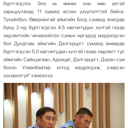
бүртгэгдлээ. Энэ нь өмнөх оны мөн үетэй
харьцуулахад 11 хувиар өссөн үзүүлэлттэй байна.
Тухайлбал, Өвөрхангай аймгийн Богд суманд өчигдөр
буюу 2-нд бүртгэгдсэн 4.5 магнитудын хүчтэй газар
хөдлөлтийн чичирхийлэл сумын иргэдэд мэдрэгдсэн
бол Дундговь аймгийн Дэлгэрцогт суманд өнөөдөр
бүртгэгдсэн 5.0 магнитудын хүчтэй газар хөдлөлт тус
аймгийн Сайнцагаан, Адаацаг, Дэлгэрцогт, Дэрэн сум
болон Улаанбаатар хотод мэдрэгдэж, учирсан
хохиролгүй” хэмээлээ.