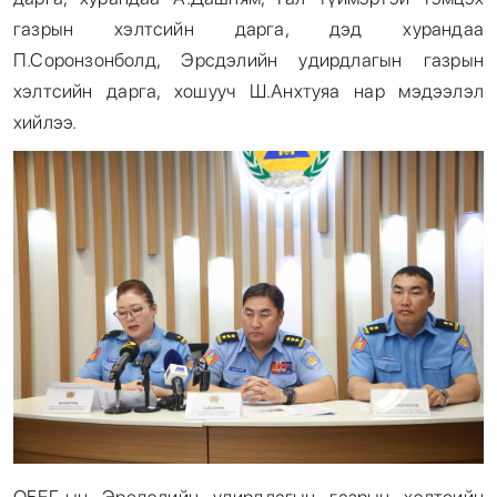
газрын хэлтсийн дарга, дэд хурандаа
П.Соронзонболд, Эрсдэлийн удирдлагын газрын
хэлтсийн дарга, хошууч Ш.Анхтуяа нар мэдээлэл
хийлээ.