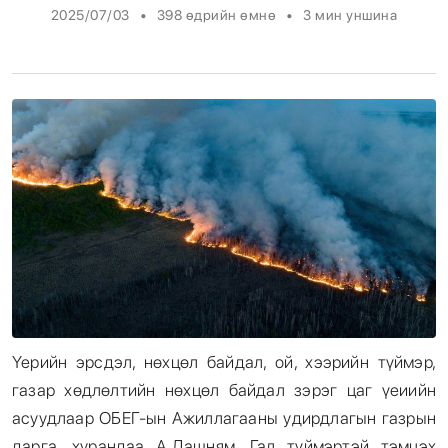
•
•
2025/07/03
398 өдрийн өмнө
3
мин уншина
Энтертайнмент
Эрэн Сурвалжилга
Үерийн эрсдэл, нөхцөл байдал, ой, хээрийн түймэр,
газар хөдлөлтийн нөхцөл байдал зэрэг цаг үеиийн
асуудлаар ОБЕГ-ын Ажиллагааны удирдлагын газрын
дарга, хурандаа А.Дашням, Гал түймэртэй тэмцэх