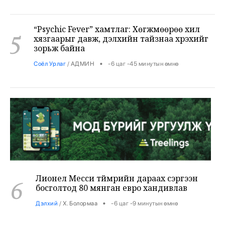
“Psychic Fever” хамтлаг: Хөгжмөөрөө хил
5
хязгаарыг давж, дэлхийн тайзнаа хүрэхийг
зорьж байна
•
Соёл Урлаг
/
АДМИН
-6 цаг -45 минутын өмнө
Лионел Месси түймрийн дараах сэргээн
6
босголтод 80 мянган евро хандивлав
•
Дэлхий
/
Х. Болормаа
-6 цаг -9 минутын өмнө
Хирошимагийн эмгэнэлт өдрийг дэлхий
дахин дурсан санаж, Япон цөмийн зэвсгээс