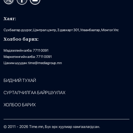
Хаяг:
Сүхбаатар дүүрэг, Цэнтрал цэнтр, 3 давхарт 301, Улаанбаатар, Монгол Улс
Холбоо барих:
Мэдээллийн алба: 7711 0091
Маркетингийн алба: 7711 0091
Цахим шуудан: time@mediagroup.mn
БИДНИЙ ТУХАЙ
СУРТАЛЧИЛГАА БАЙРШУУЛАХ
ХОЛБОО БАРИХ
© 2011 -
2026
Time.mn, Бүх эрх хуулиар хамгаалагдсан.