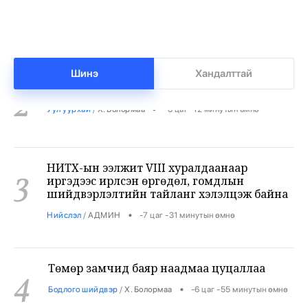
Хятадаас 2000 тн дизель түлш оруулж иржээ
2
•
Уул уурхай
/
Х. Болормаа
-8 цаг -12 минутын өмнө
Шинэ
Хандалттай
НИТХ-ын ээлжит VIII хуралдаанаар
3
иргэдээс ирүүлсэн өргөдөл, гомдлын
шийдвэрлэлтийн тайланг хэлэлцэж байна
•
Нийслэл
/
АДМИН
-7 цаг -31 минутын өмнө
Төмөр замчид баяр наадмаа цуцаллаа
4
•
Бодлого шийдвэр
/
Х. Болормаа
-6 цаг -55 минутын өмнө