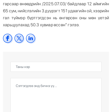
гарсаар өнөөдрийн /2025.07.03/ байдлаар 12 аймгийн
65 сум, нийслэлийн 3 дүүрэгт 151 удаагийн ой, хээрийн
гал түймэр бүртгэгдсэн нь өнгөрсөн оны мөн үетэй
харьцуулахад 50.3 хувиар өссөн” гэлээ.