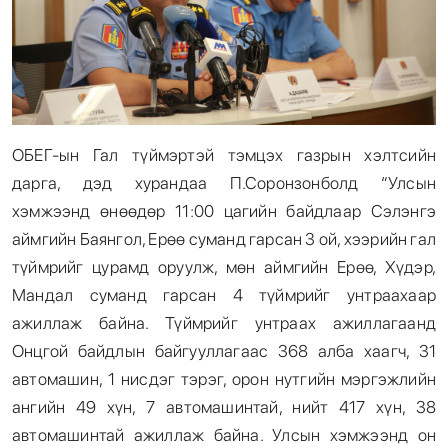
ОБЕГ-ын Гал түймэртэй тэмцэх газрын хэлтсийн
дарга, дэд хурандаа П.Соронзонболд “Улсын
хэмжээнд өнөөдөр 11:00 цагийн байдлаар Сэлэнгэ
аймгийн Баянгол, Ерөө суманд гарсан 3 ой, хээрийн гал
түймрийг цурамд оруулж, мөн аймгийн Ерөө, Хүдэр,
Мандал суманд гарсан 4 түймрийг унтраахаар
ажиллаж байна. Түймрийг унтраах ажиллагаанд
Онцгой байдлын байгууллагаас 368 алба хаагч, 31
автомашин, 1 нисдэг тэрэг, орон нутгийн мэргэжлийн
ангийн 49 хүн, 7 автомашинтай, нийт 417 хүн, 38
автомашинтай ажиллаж байна. Улсын хэмжээнд он