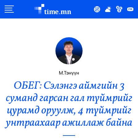
Улс Төр
Нийгэм
Эдийн Засаг
Дэлхий
М.Тэнүүн
ОБЕГ: Сэлэнгэ аймгийн 3
Нийтлэлчийн Булан
суманд гарсан гал түймрийг
Эрүүл Мэнд
цурамд оруулж, 4 түймрийг
Орон Нутаг
унтраахаар ажиллаж байна
Спорт