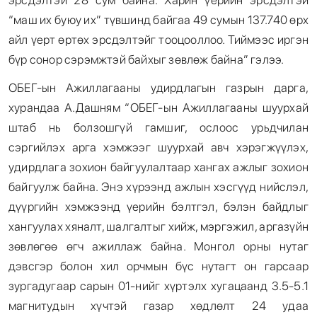
эрсдэлтэй 28 сум байна. Харин үерийн эрсдэлтэй
“маш их буюу их” түвшинд байгаа 49 сумын 137.740 өрх
айл үерт өртөх эрсдэлтэйг тооцооллоо. Тиймээс иргэн
бүр сонор сэрэмжтэй байхыг зөвлөж байна” гэлээ.
ОБЕГ-ын Ажиллагааны удирдлагын газрын дарга,
хурандаа А.Дашням “ОБЕГ-ын Ажиллагааны шуурхай
штаб нь болзошгүй гамшиг, ослоос урьдчилан
сэргийлэх арга хэмжээг шуурхай авч хэрэгжүүлэх,
удирдлага зохион байгуулалтаар хангах ажлыг зохион
байгуулж байна. Энэ хүрээнд ажлын хэсгүүд нийслэл,
дүүргийн хэмжээнд үерийн бэлтгэл, бэлэн байдлыг
хангуулах хяналт, шалгалтыг хийж, мэргэжил, аргазүйн
зөвлөгөө өгч ажиллаж байна. Монгол орны нутаг
дэвсгэр болон хил орчмын бүс нутагт он гарсаар
зургадугаар сарын 01-нийг хүртэлх хугацаанд 3.5-5.1
магнитудын хүчтэй газар хөдлөлт 24 удаа