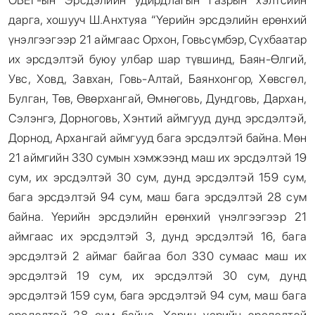
ОБЕГ-ын Эрсдэлийн удирдлагын газрын хэлтсийн
дарга, хошууч Ш.Анхтуяа “Үерийн эрсдэлийн ерөнхий
үнэлгээгээр 21 аймгаас Орхон, Говьсүмбэр, Сүхбаатар
их эрсдэлтэй буюу улбар шар түвшинд, Баян-Өлгий,
Увс, Ховд, Завхан, Говь-Алтай, Баянхонгор, Хөвсгөл,
Булган, Төв, Өвөрхангай, Өмнөговь, Дундговь, Дархан,
Сэлэнгэ, Дорноговь, Хэнтий аймгууд дунд эрсдэлтэй,
Дорнод, Архангай аймгууд бага эрсдэлтэй байна. Мөн
21 аймгийн 330 сумын хэмжээнд маш их эрсдэлтэй 19
сум, их эрсдэлтэй 30 сум, дунд эрсдэлтэй 159 сум,
бага эрсдэлтэй 94 сум, маш бага эрсдэлтэй 28 сум
байна. Үерийн эрсдэлийн ерөнхий үнэлгээгээр 21
аймгаас их эрсдэлтэй 3, дунд эрсдэлтэй 16, бага
эрсдэлтэй 2 аймаг байгаа бол 330 сумаас маш их
эрсдэлтэй 19 сум, их эрсдэлтэй 30 сум, дунд
эрсдэлтэй 159 сум, бага эрсдэлтэй 94 сум, маш бага