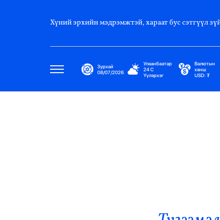
Хүний эрхийн мэдрэмжтэй, хараат бус сэтгүүл зүй
Улаанбаатар
Валютын
Зурхай
24
C
ханш
08/07/2026
Үүлэрхэг
USD:
₮
Улс Төр
Нийгэм
Эдийн Засаг
Дэлхий
Нийтлэлчийн Булан