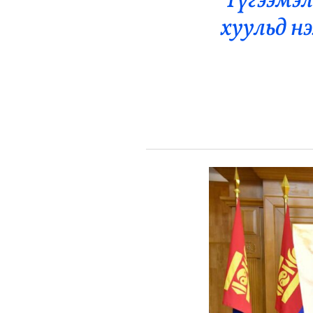
Түгээмэ
Эрүүл Мэнд
хуульд н
Орон Нутаг
Спорт
Энтертайнмент
Эрэн Сурвалжилга