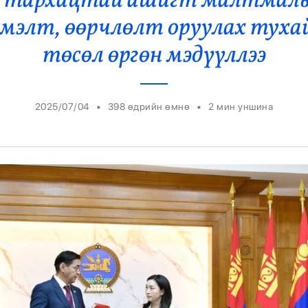
л тархацтай ашигт малтмал
Ерөнхийлөгч
эмэлт, өөрчлөлт оруулах туха
төсөл өргөн мэдүүллээ
•
•
2025/07/04
398 өдрийн өмнө
2
мин уншина