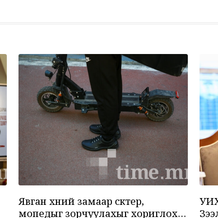
6
7
Явган хүний замаар скүүтер,
УИХ
мопедыг зорчуулахыг хориглох
Зээ