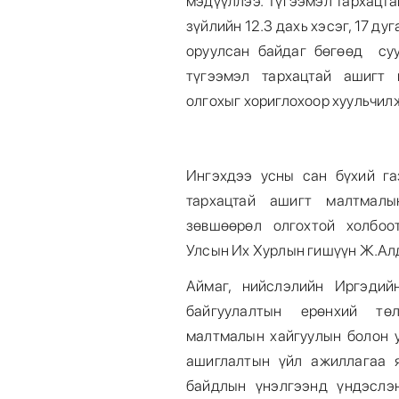
мэдүүллээ. Түгээмэл тархацта
зүйлийн 12.3 дахь хэсэг, 17 ду
оруулсан байдаг бөгөөд су
түгээмэл тархацтай ашигт 
олгохыг хориглохоор хуульчил
Ингэхдээ усны сан бүхий га
тархацтай ашигт малтмалы
зөвшөөрөл олгохтой холбоо
Улсын Их Хурлын гишүүн Ж.Ал
Аймаг, нийслэлийн Иргэдий
байгуулалтын ерөнхий тө
малтмалын хайгуулын болон у
ашиглалтын үйл ажиллагаа 
байдлын үнэлгээнд үндэслэ