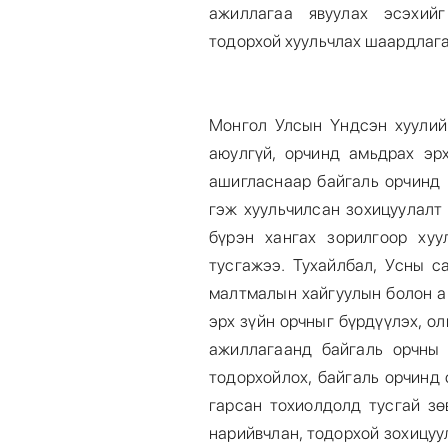
ажиллагаа явуулах эсэхий
тодорхой хуульчлах шаардлага
Монгол Улсын Үндсэн хуулийн
аюулгүй, орчинд амьдрах эр
ашигласнаар байгаль орчинд 
гэж хуульчилсан зохицуулалт
бүрэн хангах зорилгоор хуу
тусгажээ. Тухайлбал, Усны с
малтмалын хайгуулын болон а
эрх зүйн орчныг бүрдүүлэх, о
ажиллагаанд байгаль орчны 
тодорхойлох, байгаль орчинд
гарсан тохиолдолд тусгай зө
нарийвчлан, тодорхой зохицуу