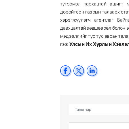
түгээмэл тархацтай ашигт 
доройтсон газрын талаарх ст
хэрэгжүүлэгч агентлаг Бай
давхцалтай зөвшөөрөл болон э
мэдээллийг тус тус авсан тал
гэж
Улсын Их Хурлын Хэвлэл