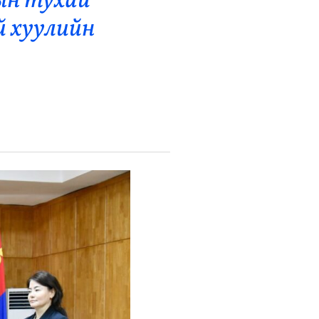
ын тухай
й хуулийн