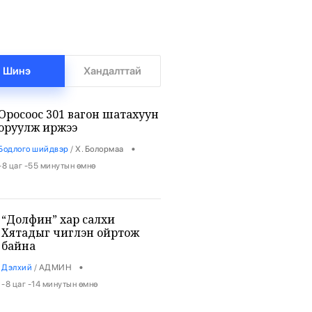
Шинэ
Хандалттай
Оросоос 301 вагон шатахуун
оруулж иржээ
•
Бодлого шийдвэр
/
Х. Болормаа
-8 цаг -55 минутын өмнө
“Долфин” хар салхи
Хятадыг чиглэн ойртож
байна
•
Дэлхий
/
АДМИН
-8 цаг -14 минутын өмнө