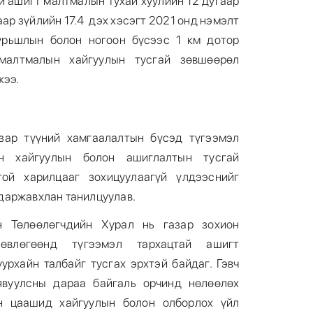
й ашигт малтмалын тухай хуулийн 12 дугаар
гаар зүйлийн 17.4 дэх хэсэгт 2021 онд нэмэлт
урьшлын болон ногоон бүсээс 1 км дотор
малтмалын хайгуулын тусгай зөвшөөрөл
жээ.
зар түүний хамгаалалтын бүсэд түгээмэл
н хайгуулын болон ашиглалтын тусгай
той харилцааг зохицуулаагүй үлдээснийг
даржавхлан танилцуулав.
н Төлөөлөгчдийн Хурал нь газар зохион
лөвлөгөөнд түгээмэл тархацтай ашигт
урхайн талбайг тусгах эрхтэй байдаг. Гэвч
явуулсны дараа байгаль орчинд нөлөөлөх
н цаашид хайгуулын болон олборлох үйл