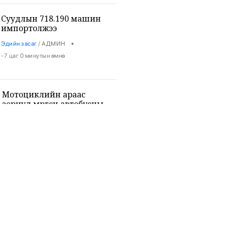
Суудлын 718.190 машин
импортолжээ
•
Эдийн засаг
/
АДМИН
-7 цаг 0 минутын өмнө
Мотоциклийн араас
зориуд мөргөсөн автобусны
жолоочийг ажлаас халжээ
•
Хууль
/
Х. Болормаа
-7 цаг -40 минутын өмнө
Монголоос мэргэжлийн
жюү жицүгийн Дэлхийн
аварга төрлөө
•
Спорт
/
Х. Болормаа