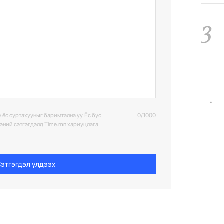
3
4
 ёс суртахууныг баримтална уу. Ёс бус
0/1000
ээний сэтгэгдэлд Time.mn хариуцлага
этгэгдэл үлдээх
5