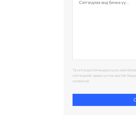
Та сэтгэгдэл бичихдээ хууль зүйн болон
сэтгэгдлийг админ устгах эрхтэй. Мэд
хүлээхгүй.
С