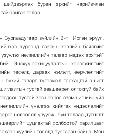
г шийдвэрлэх бүрэн эрхийг нарийвчлан
тай байгаа гэлээ.
 Зургаадугаар зүйлийн 2-т “Иргэн эрүүл,
хийнхээ хүрээнд газрын хэвлийн баялгийг
үзүүлэх нөлөөллийн талаар мэдэх эрхтэй”
 бий. Энэхүү зохицуулалтын хэрэгжилтийг
лийн төсөлд дараах нэмэлт, өөрчлөлтийг
ан бүхий газарт түгээмэл тархацтай ашигт
шиглалтын тусгай зөвшөөрөл олгохгүй байх
лгогдсон тусгай зөвшөөрөл эзэмшигчийн үйл
нөлөөллийн үнэлгээ хийлгэх үндэслэлийг
 сөрөг нөлөөлөл үзүүлж буй талаар дүгнэлт
вшөөрлийг цуцлахтай холбоотой харилцааг
лахаар хуулийн төсөлд тусгасан байна. Мөн