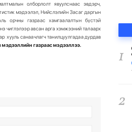
малтмалын олборлолт явуулснаас эвдэрч,
атистик мэдээлэл, Нийслэлийн Засаг даргын
галь орчны газраас хамгаалалтын бүстэй
нэ чиглэлээр авсан арга хэмжээний талаарх
аар хууль санаачлагч танилцуулгадаа дурдав
 мэдээллийн газраас мэдээллээ.
1
2