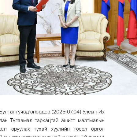
Булгантуяад өнөөдөр (2025.07.04) Улсын Их
лан Түгээмэл тархацтай ашигт малтмалын
лөлт оруулах тухай хуулийн төсөл өргөн