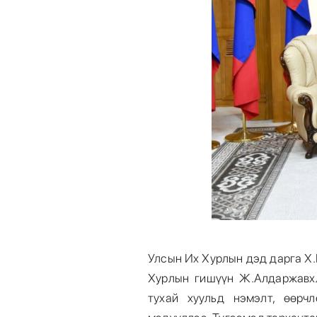
Улсын Их Хурлын дэд дарга Х.
Хурлын гишүүн Ж.Алдаржавх
тухай хуульд нэмэлт, өөрч