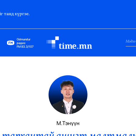
г танд хүргэе.
Odmundur
радио
FM 83.3/107
Нийслэл
Гадаад Харилцаа
Яамд
Элчин Сайд
Парламент
М.Тэнүүн
Засгийн Газар