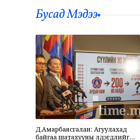
Бусад Mэдээ
Д.Амарбаясгалан: Агуулахад
байгаа шатахууны үлдэгдлийг