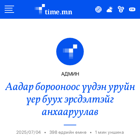
Улс Төр
Нийгэм
Эдийн Засаг
Дэлхий
АДМИН
Аадар борооноос үүдэн уруйн
Нийтлэлчийн Булан
үер буух эрсдэлтэйг
Эрүүл Мэнд
анхааруулав
Орон Нутаг
•
•
2025/07/04
398 өдрийн өмнө
1
мин уншина
Спорт