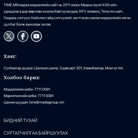
TIME.MN мэдээ мэдээллийн сайт нь 2011 оноос Медиа групп ХХК-ийн
удирдлага дор өөрчлөн зохион байгуулагдаж, NTV телевиз, Time.mn сайт,
Гоодаль сэтгүүл, Нийслэл гайд сэтгүүлийг нэгтгэсэн хэвлэл мэдээллийн нэгэн
цул баг болж ажиллаж эхлэв.
Хаяг:
Сүхбаатар дүүрэг, Цэнтрал цэнтр, 3 давхарт 301, Улаанбаатар, Монгол Улс
Холбоо барих:
Мэдээллийн алба: 7711 0091
Маркетингийн алба: 7711 0091
Цахим шуудан: time@mediagroup.mn
БИДНИЙ ТУХАЙ
СУРТАЛЧИЛГАА БАЙРШУУЛАХ