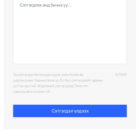
Та сэтгэгдэл бичихдээ хууль зүйн болон ёс
0/1000
суртахууныг баримтална уу. Ёс бус сэтгэгдлийг админ
устгах эрхтэй. Мэдээний сэтгэгдэлд Time.mn
хариуцлага хүлээхгүй.
Сэтгэгдэл үлдээх