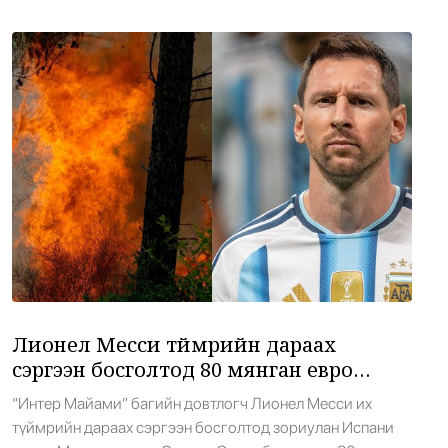
46-аас дээш хүүхэдтэй 1089 бүлэг байгаа. Төрөлжсөн
•
Эерэг дүр
/
Х. Болормаа
10 цаг 17 минутын өмнө
ахлах, дунд, бага сургууль байгуулснаар эхний ээлжинд
971 бүлэг буюу 89.2 хувийг нь 40-өөс доош […]
“Туул усан цогцолбор” төслийн нэгдүгээр
14
шатны ТЭЗҮ-ийг боловсруулах ажил 90
хувийн гүйцэтгэлтэй байна
•
Нийслэл
/
АДМИН
10 цаг 33 минутын өмнө
Нэгдүгээр хорооллын арын замыг
15
наймдугаар сарын 6-ны 23:00 цагаас түр
хааж, борооны ус зайлуулах шугамын
хөндлөн сэтэлгээ хийнэ
•
Нийслэл
/
АДМИН
10 цаг 40 минутын өмнө
Лионел Месси түймрийн дараах
сэргээн босголтод 80 мянган евро
Иран, Оман Хормузын хоолойн шинэ
16
хандивлав
усан замын талаар тохиролцоонд
“Интер Майами” багийн довтлогч Лионел Месси их
ойртлоо
түймрийн дараах сэргээн босголтод зориулан Испани