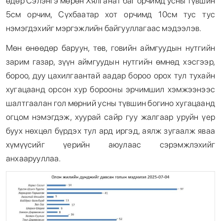
өдөр Сэлэнгэ мөрөн Хялганат баг орчимд усны түвшин
5см орчим, Сүхбаатар хот орчимд 10см тус тус
нэмэгдэхийг мэргэжлийн байгууллагаас мэдээлэв.
Мөн өнөөдөр баруун, төв, говийн аймгуудын нутгийн
зарим газар, зүүн аймгуудын нутгийн өмнөд хэсгээр,
бороо, дуу цахилгаантай аадар бороо орох тул тухайн
хугацаанд орсон хур борооны эрчимшил хэмжээнээс
шалтгаалан гол мөрний усны түвшин богино хугацаанд
огцом нэмэгдэж, хуурай сайр гуу жалгаар уруйн үер
буух нөхцөл бүрдэх тул ард иргэд, аялж зугаалж яваа
хүмүүсийг үерийн аюулаас сэрэмжлэхийг
анхаарууллаа.