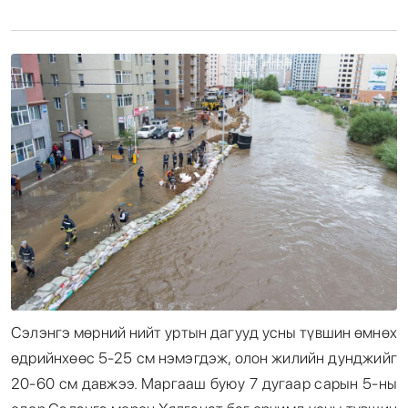
Энтертайнмент
Эрэн Сурвалжилга
Сэлэнгэ мөрний нийт уртын дагууд усны түвшин өмнөх
өдрийнхөөс 5-25 см нэмэгдэж, олон жилийн дунджийг
20-60 см давжээ. Маргааш буюу 7 дугаар сарын 5-ны