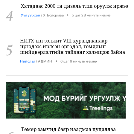
Уул уурхай
/
Х. Болормаа
5 цаг 28 минутын өмнө
НИТХ-ын ээлжит VIII хуралдаанаар
5
иргэдээс ирүүлсэн өргөдөл, гомдлын
шийдвэрлэлтийн тайланг хэлэлцэж байна
•
Нийслэл
/
АДМИН
6 цаг 9 минутын өмнө
Төмөр замчид баяр наадмаа цуцаллаа
6
•
Бодлого шийдвэр
/
Х. Болормаа
6 цаг 45 минутын өмнө