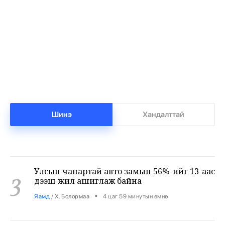
Т.Ням-Очир: 971 бүлгийг 40-өөс доош
1
хүүхэдтэй болгоно
•
Боловсрол
/
Х. Болормаа
3 цаг 59 минутын өмнө
Манай улс 3.10 тонн алт гадаадад гаргаад
2
байна
•
Бизнес
/
Х. Болормаа
4 цаг 30 минутын өмнө
Шинэ
Хандалттай
Улсын чанартай авто замын 56%-ийг 13-аас
3
дээш жил ашиглаж байна
•
Яамд
/
Х. Болормаа
4 цаг 59 минутын өмнө
Хятадаас 2000 тн дизель түлш оруулж иржээ
4
•