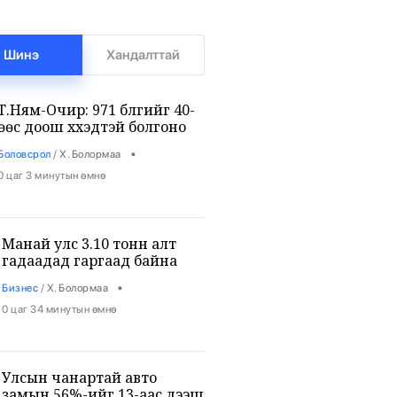
Шинэ
Хандалттай
Т.Ням-Очир: 971 бүлгийг 40-
өөс доош хүүхэдтэй болгоно
•
Боловсрол
/
Х. Болормаа
0 цаг 3 минутын өмнө
Манай улс 3.10 тонн алт
гадаадад гаргаад байна
•
Бизнес
/
Х. Болормаа
0 цаг 34 минутын өмнө
Улсын чанартай авто
замын 56%-ийг 13-аас дээш