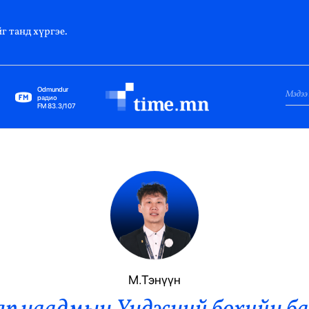
г танд хүргэе.
Odmundur
радио
FM 83.3/107
Нийслэл
Гадаад Харилцаа
Яамд
Элчин Сайд
Парламент
М.Тэнүүн
Засгийн Газар