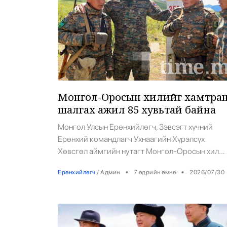
Монгол-Оросын хилийг хамтра
шалгах ажил 85 хувьтай байна
Монгол Улсын Ерөнхийлөгч, Зэвсэгт хүчний
Ерөнхий командлагч Ухнаагийн Хүрэлсүх
Хөвсгөл аймгийн нутагт Монгол-Оросын хил
дээр ажиллаж, улсын хилийг хоёр дахь удаагаа
•
•
Ерөнхийлөгч
/
Админ
7 өдрийн өмнө
2026/07/30
хамтран шалгах хээрийн ажлын хэсгийн ажилт
танилцлаа. Энэ үеэр Монгол Улсын хамгийн хо
захын цэг болох Монгол шарын даваанд байрла
улсын хилийн 350 дугаар тэмдгийг шинэчлэн
суурилуулав. Монгол-Оросын 3,543 км хилийг