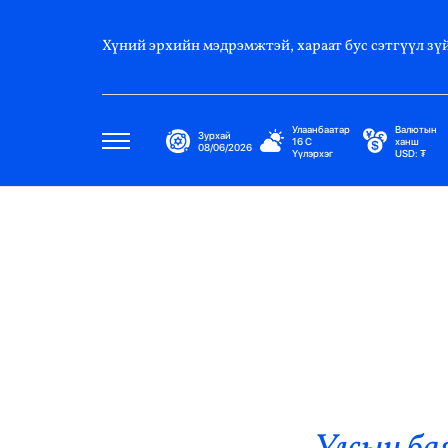
Хүний эрхийн мэдрэмжтэй, хараат бус сэтгүүл зүй
Улаанбаатар
Валютын
Зурхай
16
C
ханш
08/06/2026
Үүлэрхэг
USD:
₮
Улс Төр
Нийгэм
Эдийн Засаг
Дэлхий
Нийтлэлчийн Булан