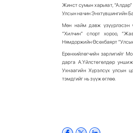
Жинст сумын харьяат, “Алдар” 
Улсын начин Энхтүвшингийн Ба
Мөн найм давж үзүүрлэсэн 
“Хилчин” спорт хороо, “Жа
Нямдоржийн Өсөхбаярт “Улсын 
Ерөнхийлөгчийн зарлигийг Мо
дарга А.Үйлстөгөлдөр уншиж
Ухнаагийн Хүрэлсүх улсын ц
тэмдгийг нь зүүж өглөө.