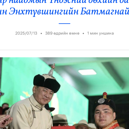
яр наадмын Үндэсний бөхийн б
Ерөнхийлөгч
ин Энхтүвшингийн Батмагнай
•
•
2025/07/13
389 өдрийн өмнө
1
мин уншина