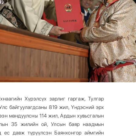
хнаагийн Хүрэлсүх зарлиг гаргаж, Тулгар
Улс байгуулагдсаны 819 жил, Үндэсний эрх
гээн мандуулсны 114 жил, Ардын хувьсгалын
алын 35 жилийн ой, Улсын баяр наадмын
д ес давж түрүүлсэн Баянхонгор аймгийн