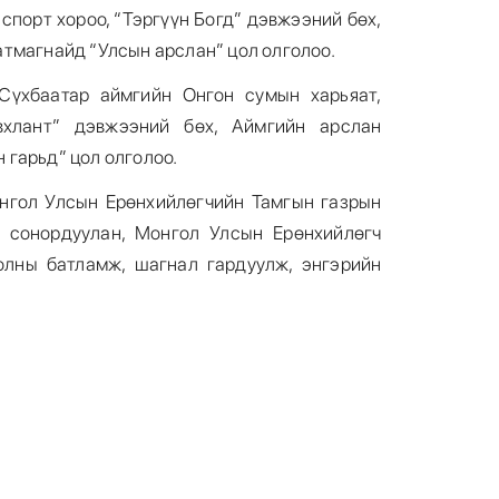
спорт хороо, “Тэргүүн Богд” дэвжээний бөх,
тмагнайд “Улсын арслан” цол олголоо.
Сүхбаатар аймгийн Онгон сумын харьяат,
вхлант” дэвжээний бөх, Аймгийн арслан
гарьд” цол олголоо.
нгол Улсын Ерөнхийлөгчийн Тамгын газрын
 сонордуулан, Монгол Улсын Ерөнхийлөгч
олны батламж, шагнал гардуулж, энгэрийн