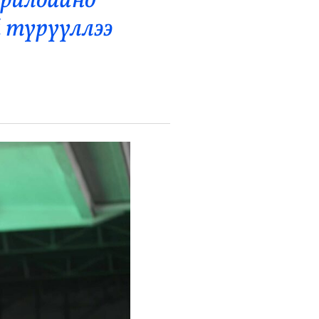
арилдаанд
 түрүүллээ