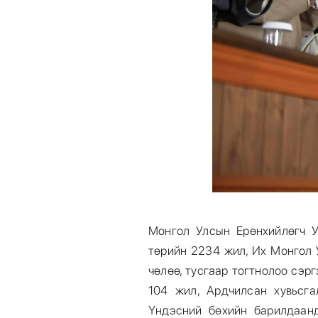
Монгол Улсын Ерөнхийлөгч У
төрийн 2234 жил, Их Монгол 
чөлөө, тусгаар тогтнолоо сэр
104 жил, Ардчилсан хувьсг
Үндэсний бөхийн барилдаан