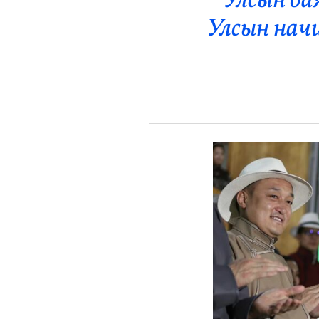
Улсын ба
Эрүүл Мэнд
Улсын нач
Орон Нутаг
Спорт
Энтертайнмент
Эрэн Сурвалжилга