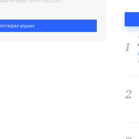
ээний сэтгэгдэлд Time.mn хариуцлага
этгэгдэл үлдээх
1
2