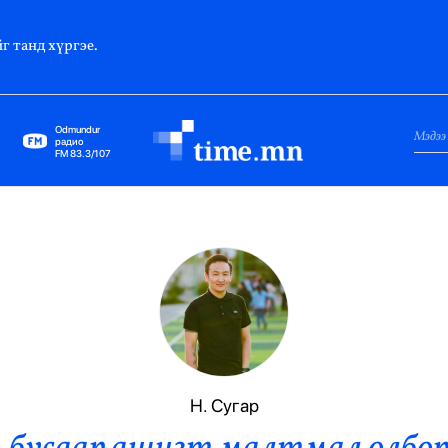
г танд хүргэе.
Odmundur
радио
FM 83.3/107
Нийслэл
Гадаад Харилцаа
Яамд
Элчин Сайд
Парламент
Н. Сугар
Засгийн Газар