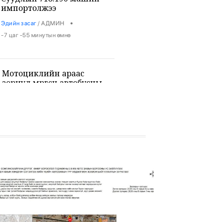
импортолжээ
•
Эдийн засаг
/
АДМИН
-7 цаг -55 минутын өмнө
Мотоциклийн араас
зориуд мөргөсөн автобусны
жолоочийг ажлаас халжээ
•
Хууль
/
Х. Болормаа
-7 цаг -35 минутын өмнө
Монголоос мэргэжлийн
жюү жицүгийн Дэлхийн
аварга төрлөө
•
Спорт
/
Х. Болормаа
-7 цаг -17 минутын өмнө