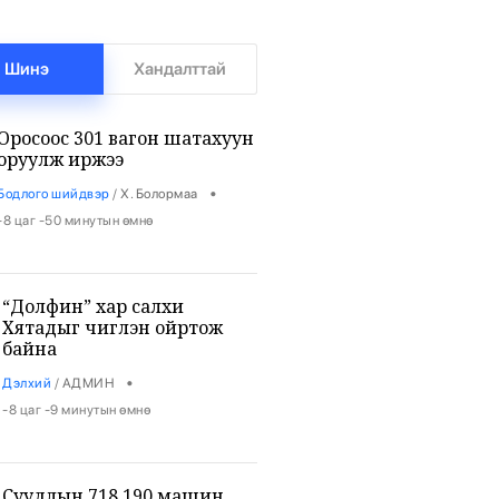
Шинэ
Хандалттай
Оросоос 301 вагон шатахуун
оруулж иржээ
•
Бодлого шийдвэр
/
Х. Болормаа
-8 цаг -50 минутын өмнө
“Долфин” хар салхи
Хятадыг чиглэн ойртож
байна
•
Дэлхий
/
АДМИН
-8 цаг -9 минутын өмнө
Суудлын 718.190 машин