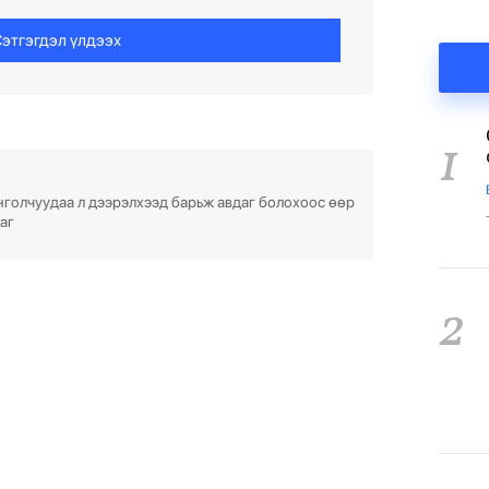
этгэгдэл үлдээх
1
голчуудаа л дээрэлхээд барьж авдаг болохоос өөр
аг
2