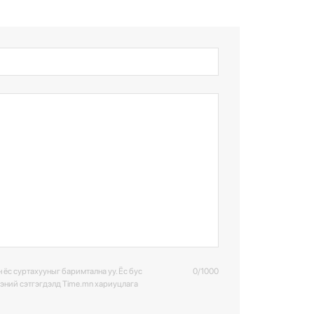
 ёс суртахууныг баримтална уу. Ёс бус
0/1000
ээний сэтгэгдэлд Time.mn хариуцлага