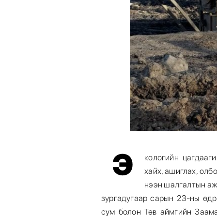
Э
кологийн цагдааг
хайх, ашиглах, олб
нээн шалгалтын аж
зургадугаар сарын 23-ны өдр
сум болон Төв аймгийн Заама