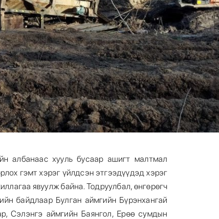
ийн албанаас хууль бусаар ашигт малтмал
орлох гэмт хэрэг үйлдсэн этгээдүүдэд хэрэг
иллагаа явуулж байна. Тодруулбал, өнгөрөгч
ийн байдлаар Булган аймгийн Бүрэнхангай
р, Сэлэнгэ аймгийн Баянгол, Ерөө сумдын