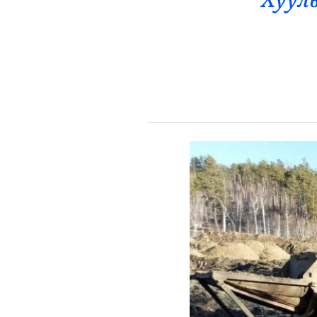
Хуул
Эрүүл Мэнд
Орон Нутаг
Спорт
Энтертайнмент
Эрэн Сурвалжилга