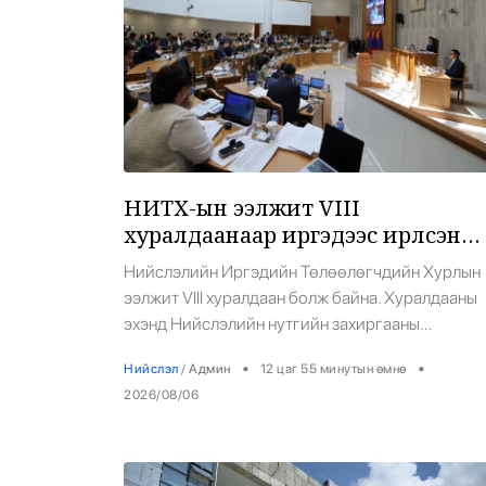
НИТХ-ын ээлжит VIII
хуралдаанаар иргэдээс ирүүлсэн
өргөдөл, гомдлын
Нийслэлийн Иргэдийн Төлөөлөгчдийн Хурлын
шийдвэрлэлтийн тайланг
ээлжит VIII хуралдаан болж байна. Хуралдааны
хэлэлцэж байна
эхэнд Нийслэлийн нутгийн захиргааны
байгууллага, албан тушаалтанд 2025 он болон
•
•
Нийслэл
/
Админ
12 цаг 55 минутын өмнө
2026 оны эхний хагас жилийн хугацаанд
2026/08/06
иргэдээс ирүүлсэн өргөдөл, гомдлын
шийдвэрлэлтийн тайланг Нийслэлийн Засаг
даргын Тамгын газрын Нийгмийн салбар, ного
хөгжил, агаар орчны бохирдлын асуудал