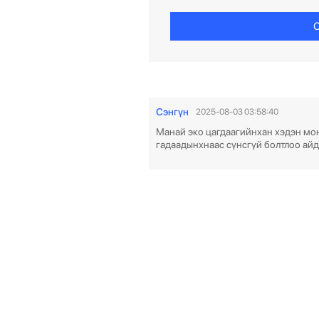
С
Сэнгүн
2025-08-03 03:58:40
Манай эко цагдаагийнхан хэдэн мон
гадаадынхнаас сүнсгүй болтлоо айд