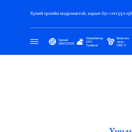
Хүний эрхийн мэдрэмжтэй, хараат бус сэтгүүл зүй
Улаанбаатар
Валютын
Зурхай
24
C
ханш
08/07/2026
Үүлэрхэг
USD:
₮
Улс Төр
Нийгэм
Эдийн Засаг
Дэлхий
Нийтлэлчийн Булан