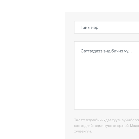
Та сэтгэгдэл бичихдээ хууль зүйн болон
сэтгэгдлийг админ устгах эрхтэй. Мэд
хүлээхгүй.