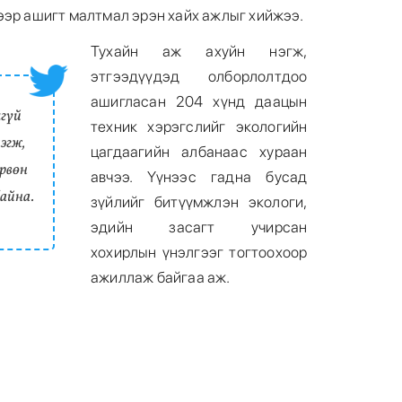
ээр ашигт малтмал эрэн хайх ажлыг хийжээ.
Тухайн аж ахуйн нэгж,
этгээдүүдэд олборлолтдоо
ашигласан 204 хүнд даацын
гүй
техник хэрэгслийг экологийн
эгж,
цагдаагийн албанаас хураан
өрвөн
авчээ. Үүнээс гадна бусад
байна.
зүйлийг битүүмжлэн экологи,
эдийн засагт учирсан
хохирлын үнэлгээг тогтоохоор
ажиллаж байгаа аж.