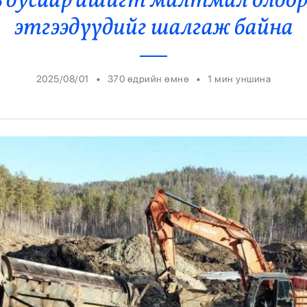
ь бусаар ашигт малтмал олбор
Ерөнхийлөгч
этгээдүүдийг шалгаж байна
•
•
2025/08/01
370 өдрийн өмнө
1
мин уншина