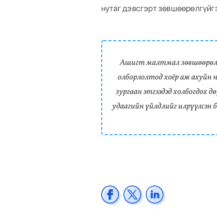
нутаг дэвсгэрт зөвшөөрөлгүйг
Ашигт малтмал зөвшөөрөл
олборлолтод хоёр аж ахуйн н
зургаан этгээдэд холбогдох д
удаагийн үйлдлийг илрүүлсэн 