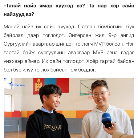
-Танай найз ямар хүүхэд вэ
?
Та нар хэр сайн
найзууд вэ
?
Манай найз их сайн хүүхэд. Сагсан бөмбөгийн бүх
байрлал дээр тоглодог. Өнгөрсөн жил 9-р ангид
Сургуулийн аваргаар шилдэг тоглогч MVP болсон. Нэг
гартай байж сургуулийн аваргаар MVP авна гэдэг
үнэхээр аймар. Их сайн тоглодог. Хоёр гартай байсан
бол бүр илүү тоглох байсан гэж боддог.