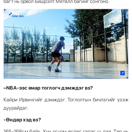
багт нь орвол Бишрэлт Металл багийг сонгоно.
–
NBA
-ээс ямар тоглогч дэмждэг вэ
?
Кайри Ирвингийг дэмждэг. Тоглолтын бичлэгийг үзэж
дуурайдаг.
-Өндөр хэд вэ
?
165-168см байх. Хүн огцом өсдөг гэдэг ш дээ. Тэр нь