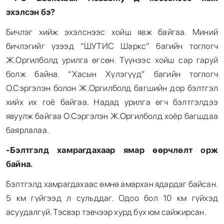
эхэлсэн бэ
?
Бичлэг хийж эхэлснээс хойш явж байгаа. Миний
бичлэгийг үзээд “ШУТИС Шаркс” багийн тоглогч
Ж.Оргилболд урилга өгсөн. Түүнээс хойш сар гаруй
болж байна. “Хасын Хүлэгүүд” багийн тоглогч
О.Сэргэлэн болон Ж.Оргилболд багшийн дор бэлтгэл
хийх их гоё байгаа. Надад урилга өгч бэлтгэлдээ
явуулж байгаа О.Сэргэлэн Ж.Оргилболд хоёр багшдаа
баярлалаа.
-Бэлтгэлд хамрагдахаар ямар өөрчлөлт орж
байна.
Бэлтгэлд хамрагдахаас өмнө амархан ядардаг байсан.
5 км гүйгээд л сульддаг. Одоо бол 10 км гүйхэд
асуудалгүй. Тэсвэр тэвчээр хурд бүх юм сайжирсан.