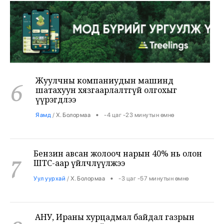
Жуулчны компаниудын машинд
6
шатахуун хязгаарлалтгүй олгохыг
үүрэгдлээ
•
Яамд
/
Х. Болормаа
-4 цаг -23 минутын өмнө
Бензин авсан жолооч нарын 40% нь олон
7
ШТС-аар үйлчлүүлжээ
•
Уул уурхай
/
Х. Болормаа
-3 цаг -57 минутын өмнө
АНУ, Ираны хурцадмал байдал газрын
8
тосны зах зээлийг дахин савлууллаа
•
Дэлхий
/
Б. Ариунаа
-3 цаг -14 минутын өмнө