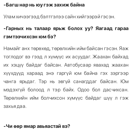
-Багш нар нь юу гэж захиж байна
Улам хичээгээд бэлтгэлээ сайн хийгээрэй гэсэн.
-Гарных нь талаар ярьж болох уу
?
Яагаад гараа
гэмтээчихсэн юм бэ
?
Намайг анх төрөхөд, төрөлхийн ийм байсан гэсэн. Яаж
тоглодог вэ гээд л хүмүүс их асуудаг. Жаахан байхад
их хэцүү байдаг байсан. Автобусаар явахад жаахан
хүүхдүүд хараад энэ гаргүй юм байна гэх зэргээр
чанга ярьдаг. Тэр нь эвгүй санагддаг байсан. Юм
мэдэхгүй болоод л тэр байх. Одоо бол дасчихсан.
Төрөлхийн ийм болчихсон хүмүүс байдаг шүү л гэж
захья даа.
-Чи өөр ямар авьяастай вэ?