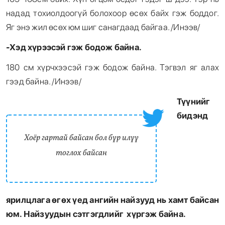
надад тохиолдоогүй болохоор өсөх байх гэж боддог.
Яг энэ жил өсөх юм шиг санагдаад байгаа. /Инээв/
-Хэд хүрээсэй гэж бодож байна.
180 см хүрчхээсэй гэж бодож байна. Тэгвэл яг алах
гээд байна. /Инээв/
Түүнийг
бидэнд
Хоёр гартай байсан бол бүр илүү
тоглох байсан
ярилцлага өгөх үед ангийн найзууд нь хамт байсан
юм. Найзуудын сэтгэгдлийг хүргэж байна.