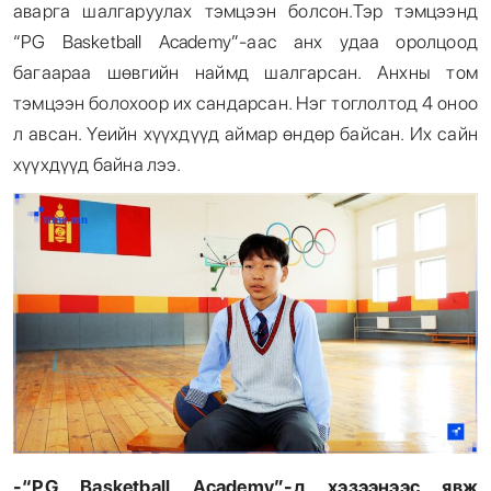
аварга шалгаруулах тэмцээн болсон.Тэр тэмцээнд
“PG Basketball Academy”-аас анх удаа оролцоод
багаараа шөвгийн наймд шалгарсан. Анхны том
тэмцээн болохоор их сандарсан. Нэг тоглолтод 4 оноо
л авсан. Үеийн хүүхдүүд аймар өндөр байсан. Их сайн
хүүхдүүд байна лээ.
-“
PG Basketball Academy
”-д хэзээнээс явж