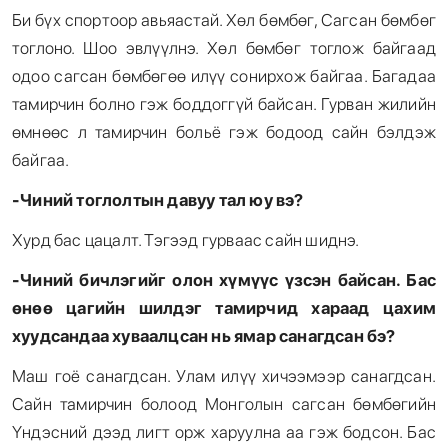
Би бүх спортоор авьяастай. Хөл бөмбөг, Сагсан бөмбөг
тоглоно. Шоо эвлүүлнэ. Хөл бөмбөг тоглож байгаад
одоо сагсан бөмбөгөө илүү сонирхож байгаа. Багадаа
тамирчин болно гэж боддоггүй байсан. Гурван жилийн
өмнөөс л тамирчин больё гэж бодоод сайн бэлдэж
байгаа.
-Чиний тоглолтын давуу тал юу вэ
?
Хурд бас цацалт. Тэгээд гурваас сайн шиднэ.
-Чиний бичлэгийг олон хүмүүс үзсэн байсан. Бас
өнөө цагийн шилдэг тамирчид хараад цахим
хуудсандаа хуваалцсан нь ямар санагдсан бэ
?
Маш гоё санагдсан. Улам илүү хичээмээр санагдсан.
Сайн тамирчин болоод Монголын сагсан бөмбөгийн
Үндэсний дээд лигт орж харуулна аа гэж бодсон. Бас