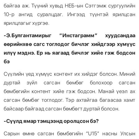
байгаа аж. Түүний хувьд НЕБ-ын Сэтгэмж сургуулийн
10-р ангид суралцдаг. Ингээд түүнтэй ярилцсан
ярилцлагыг хүргэе.
-Э.Булгантамирыг “Инстаграмм” хуудсандаа
өөрийнхөө сагс тоглодог бичлэг хийдгээр хүмүүс
илүү мэднэ. Ер нь яагаад бичлэг хийе гэж бодсон
бэ
Сүүлийн үед хүмүүс контент их хийдэг болсон. Миний
дуртай зүйл сагсан бөмбөг болохоор сагсан
бөмбөгийн контент хийе гэж бодсон. Манай үеэл ах
сагсан бөмбөг тоглодог. Тэр ахтайгаа багаасаа хамт
байсаар байгаад сагсан бөмбөгт дуртай болсон.
-Сүүлд ямар тэмцээнд оролцсон бэ
?
Сарын өмнө сагсан бөмбөгийн “U15” насны Улсын