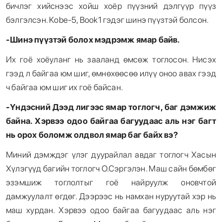
бичлэг хийснээс хойш хоёр пүүзний дэлгүүр пүүз
бэлгэлсэн. Kobe-5, Book1 гэдэг шинэ пүүзтэй болсон.
-Шинэ пүүзтэй болох мэдрэмж ямар байв.
Их гоё хоёуланг нь зааланд өмсөж тоглосон. Нисэх
гээд л байгаа юм шиг, өмнөхөөсөө илүү оноо авах гээд
ч байгаа юм шиг их гоё байсан.
-Үндэсний Дээд лигээс ямар тоглогч, баг дэмжиж
байна. Хэрвээ одоо байгаа багуудаас аль нэг багт
нь орох боломж олдвол ямар баг байх вэ
?
Миний дэмждэг үлэг дуурайлал авдаг тоглогч Хасын
Хүлэгүүд багийн тоглогч О.Сэргэлэн. Маш сайн бөмбөг
эзэмшиж тоглолтыг гоё найруулж оновчтой
дамжуулалт өгдөг. Дээрээс нь намхан нуруутай хэр нь
маш хурдан. Хэрвээ одоо байгаа багуудаас аль нэг