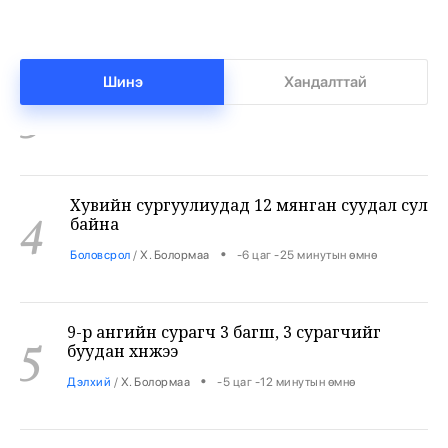
Бензин дамласан 2 хэрэг илрүүлжээ
3
•
Хэргийн газар
/
Х. Болормаа
-6 цаг -37 минутын өмнө
Шинэ
Хандалттай
Хувийн сургуулиудад 12 мянган суудал сул
4
байна
•
Боловсрол
/
Х. Болормаа
-6 цаг -25 минутын өмнө
9-р ангийн сурагч 3 багш, 3 сурагчийг
5
буудан хөнөөжээ
•
Дэлхий
/
Х. Болормаа
-5 цаг -12 минутын өмнө