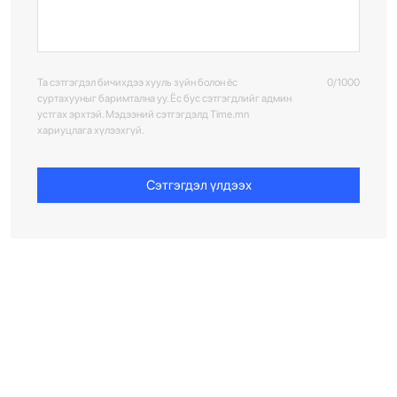
Та сэтгэгдэл бичихдээ хууль зүйн болон ёс
0/1000
суртахууныг баримтална уу. Ёс бус сэтгэгдлийг админ
устгах эрхтэй. Мэдээний сэтгэгдэлд Time.mn
хариуцлага хүлээхгүй.
Сэтгэгдэл үлдээх