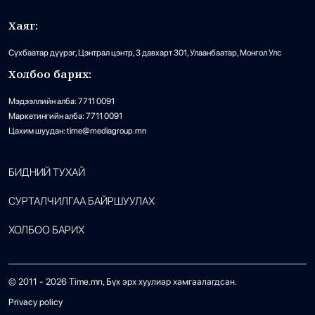
Хаяг:
Сүхбаатар дүүрэг, Цэнтрал цэнтр, 3 давхарт 301, Улаанбаатар, Монгол Улс
Холбоо барих:
Мэдээллийн алба: 7711 0091
Маркетингийн алба: 7711 0091
Цахим шуудан: time@mediagroup.mn
БИДНИЙ ТУХАЙ
СУРТАЛЧИЛГАА БАЙРШУУЛАХ
ХОЛБОО БАРИХ
© 2011 -
2026
Time.mn, Бүх эрх хуулиар хамгаалагдсан.
Privacy policy