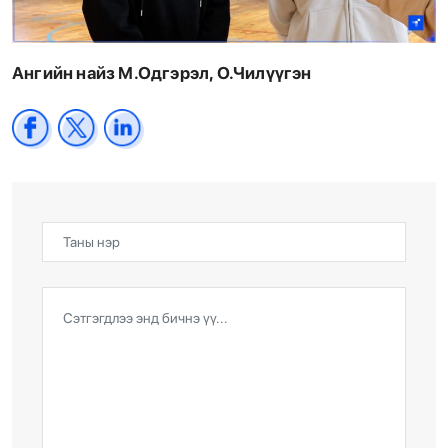
Ангийн найз М.Одгэрэл, О.Чилүүгэн