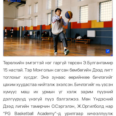
Энтертайнмент
Эрэн Сурвалжилга
Төрөлхийн эмгэгтэй нэг гаргүй төрсөн Э.Булгантамир
15 настай. Тэр Монголын сагсан бөмбөгийн Дээд лигт
тоглохыг хүсдэг. Энэ зунаас өөрийнхөө бичлэгийг
цахим хуудастаа нийтэлж эхэлсэн. Бичлэгийг нь үзсэн
хүмүүс маш их урмын үг хэлж зарим пүүзний
дэлгүүрүүд үнэгүй пүүз бэлгэлжээ. Мөн Үндэсний
Дээд лигийн тамирчин О.Сэргэлэн, Ж.Оргилболд нар
“PG Basketball Academy”-д урилгаар хичээллүүлж