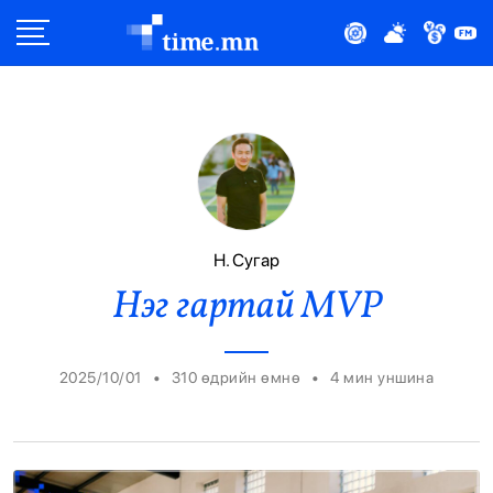
Улс Төр
Нийгэм
Эдийн Засаг
Дэлхий
Н. Сугар
Нэг гартай MVP
Нийтлэлчийн Булан
Эрүүл Мэнд
•
•
2025/10/01
310 өдрийн өмнө
4
мин уншина
Орон Нутаг
Спорт