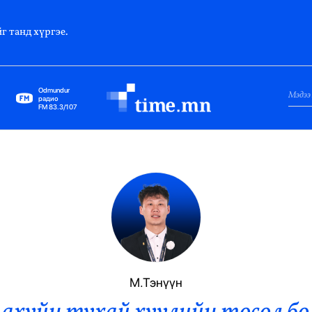
г танд хүргэе.
Odmundur
радио
FM 83.3/107
Нийслэл
Гадаад Харилцаа
Яамд
Элчин Сайд
Парламент
М.Тэнүүн
Засгийн Газар