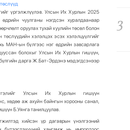
 төслүүд
гийг үргэлжлүүлэв. Улсын Их Хурлын 2025
3
өдрийн чуулганы нэгдсэн хуралдаанаар
өөрчлөлт оруулах тухай хуулийн төсөл болон
н төслүүдийн хэлэлцэх эсэх хэлэлцүүлгийг
хь МАН-ын бүлгээс нэг өдрийн завсарлага
дууссан болохыг Улсын Их Хурлын гишүүн,
бүлгийн дарга Ж.Бат-Эрдэнэ мэдэгдсэнээр
4
.
лтгэлийг Улсын Их Хурлын гишүүн
нс, хөдөө аж ахуйн байнгын хорооны санал,
5
ишүүн Б.Уянга танилцуулав.
эгжилтэд хийсэн үр дагаврын үнэлгээний
н бүтээгдэхүүний хангамж нь импортоос