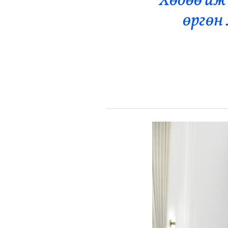
Хөдөө аж
Эрүүл Мэнд
өргөн
Орон Нутаг
Спорт
Энтертайнмент
Эрэн Сурвалжилга