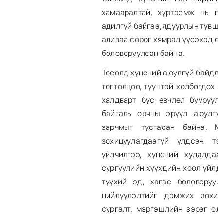
хамааралтай, хүртээмж нь 
адилгүй байгаа, ядуурлын түвш
аливаа сөрөг хямрал үүсэхэд 
боловсруулсан байна.
Төсөлд хүнсний аюулгүй байдл
тогтолцоо, түүнтэй холбогдох
халдварт бус өвчлөл бууруул
байгаль орчны эрүүл аюулг
зарчмыг тусгасан байна.
зохицуулагдаагүй үлдсэн т
үйлчилгээ, хүнсний худалда
сургуулийн хүүхдийн хоол үй
түүхий эд, хагас боловсру
нийлүүлэлтийг дэмжих зохи
сургалт, мэргэшлийн зэрэг о