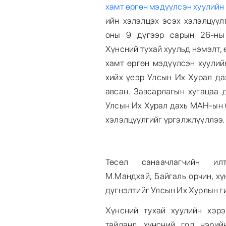
хамт өргөн мэдүүлсэн хуулийн
ийн хэлэлцэх эсэх хэлэлцүүл
оны 9 дүгээр сарын 26-ны 
Хүнсний тухай хуульд нэмэлт, 
хамт өргөн мэдүүлсэн хуулий
хийх үеэр Улсын Их Хурал да
авсан. Завсарлагын хугацаа 
Улсын Их Хурал дахь МАН-ын 
хэлэлцүүлгийг үргэлжлүүллээ
Төсөл санаачлагчийн и
М.Мандхай, Байгаль орчин, хү
дүгнэлтийг Улсын Их Хурлын г
Хүнсний тухай хуулийн хэр
тайланд хүнсний гол нэрий