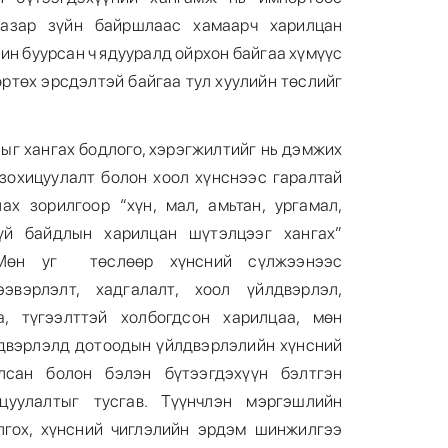
газар зүйн байршлаас хамаарч харилцан
ин буурсан ч ядууралд ойрхон байгаа хүмүүс
өртөх эрсдэлтэй байгаа тул хуулийн төслийг
ыг хангах бодлого, хэрэгжилтийг нь дэмжих
 зохицуулалт болон хоол хүнснээс гаралтай
6
ах зорилгоор “хүн, мал, амьтан, ургамал,
үй байдлын харилцан шүтэлцээг хангах”
 Мөн уг төслөөр хүнсний сүлжээнээс
ээвэрлэлт, хадгалалт, хоол үйлдвэрлэл,
а, түгээлттэй холбогдсон харилцаа, мөн
лдвэрлэлд дотоодын үйлдвэрлэлийн хүнсний
7
улсан болон бэлэн бүтээгдэхүүн бэлтгэн
цуулалтыг тусгав. Түүнчлэн мэргэшлийн
лгох, хүнсний чиглэлийн эрдэм шинжилгээ