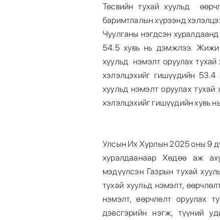
Төсвийн тухай хуульд өөрчл
баримтлалын хүрээнд хэлэлцэх
Чуулганы нэгдсэн хуралдаанд
54.5 хувь нь дэмжлээ. Жижиг
хуульд нэмэлт оруулах тухай
хэлэлцэхийг гишүүдийн 53.4 
хуульд нэмэлт оруулах тухай
хэлэлцэхийг гишүүдийн хувь нь
Улсын Их Хурлын 2025 оны 9 д
хуралдаанаар Хөдөө аж аху
мэдүүлсэн Газрын тухай хуул
тухай хуульд нэмэлт, өөрчлөл
нэмэлт, өөрчлөлт оруулах ту
дэвсгэрийн нэгж, түүний уд