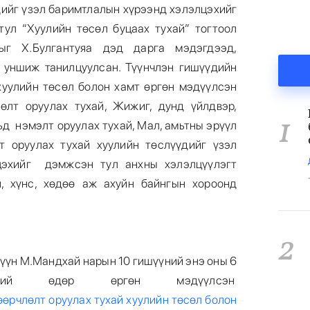
дийг үзэл баримтлалын хүрээнд хэлэлцэхийг
ул “Хуулийн төсөл буцаах тухай” тогтоол
ыг Х.Булгантуяа дэд дарга мэдэгдээд,
 уншиж танилцуулсан. Түүнчлэн гишүүдийн
хуулийн төсөл болон хамт өргөн мэдүүлсэн
өлт оруулах тухай, Жижиг, дунд үйлдвэр,
1
ьд нэмэлт оруулах тухай, Мал, амьтны эрүүл
т оруулах тухай хуулийн төслүүдийг үзэл
цэхийг дэмжсэн тул анхны хэлэлцүүлэгт
н, хүнс, хөдөө аж ахуйн байнгын хороонд
2
үүн М.Мандхай нарын 10 гишүүний энэ оны 6
ний өдөр өргөн мэдүүлсэн
өөрчлөлт оруулах тухай хуулийн төсөл болон