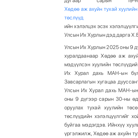
дугаар сарын 19-
Хөдөө аж ахуйн тухай хуулийн
төслүүд
ийн хэлэлцэх эсэх хэлэлцүүлг
Улсын Их Хурлын дэд дарга Х.
Улсын Их Хурлын 2025 оны 9 д
хуралдаанаар Хөдөө аж ахуй
мэдүүлсэн хуулийн төслүүдий
Их Хурал дахь МАН-ын бүл
Завсарлагын хугацаа дууссан
Улсын Их Хурал дахь МАН-ын 
оны 9 дүгээр сарын 30-ны өд
оруулах тухай хуулийн төс
төслүүдийн хэлэлцүүлгийг хо
буйгаа мэдэгдэв. Ийнхүү хуу
үргэлжилж, Хөдөө аж ахуйн ту