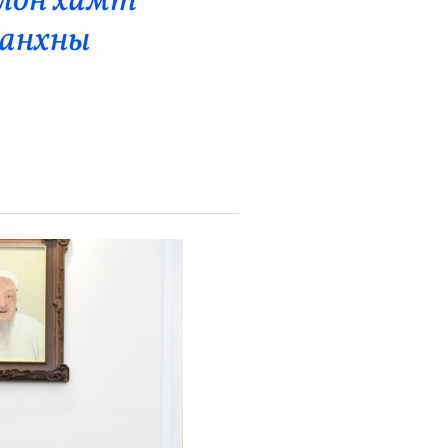
олон хамт
 анхны