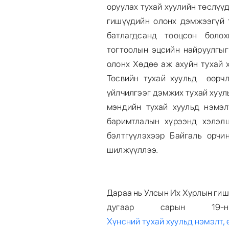
оруулах тухай хуулийн төслүү
гишүүдийн олонх дэмжээгүй т
батлагдсанд тооцсон болох
тогтоолын эцсийн найруулгыг
олонх Хөдөө аж ахуйн тухай 
Төсвийн тухай хуульд өөрчл
үйлчилгээг дэмжих тухай хуул
мэндийн тухай хуульд нэмэл
баримтлалын хүрээнд хэлэл
бэлтгүүлэхээр Байгаль орчи
шилжүүллээ.
Дараа нь Улсын Их Хурлын гиш
дугаар сарын 19-
Хүнсний тухай хуульд нэмэлт, 