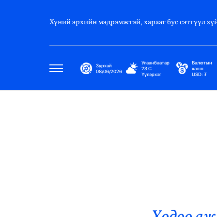
Хүний эрхийн мэдрэмжтэй, хараат бус сэтгүүл зүй
Улаанбаатар
Валютын
Зурхай
23
C
ханш
08/06/2026
Үүлэрхэг
USD:
₮
Улс Төр
Нийгэм
Эдийн Засаг
Дэлхий
Нийтлэлчийн Булан