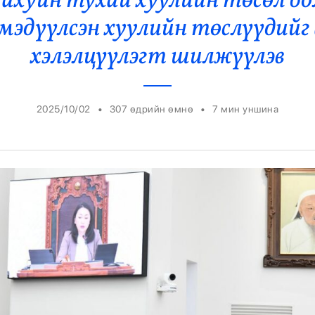
 ахуйн тухай хуулийн төсөл б
Ерөнхийлөгч
 мэдүүлсэн хуулийн төслүүдийг
хэлэлцүүлэгт шилжүүлэв
•
•
2025/10/02
307 өдрийн өмнө
7
мин уншина