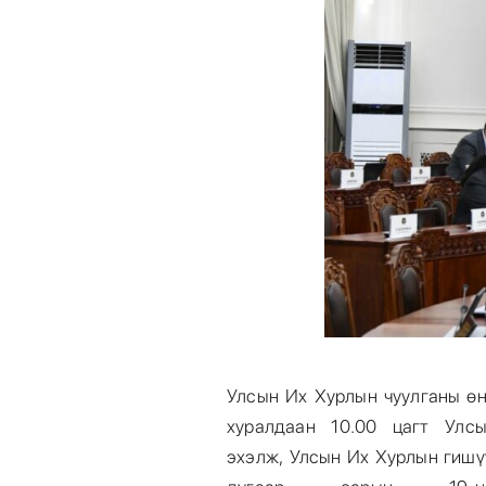
Улсын Их Хурлын чуулганы өн
хуралдаан 10.00 цагт Улс
эхэлж, Улсын Их Хурлын гишү