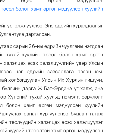
ний өдөр өргөн мэдүүлсэн
 төсөл болон хамт өргөн мэдүүлсэн хуулийн
ийг үргэлжлүүллээ. Энэ өдрийн хуралдааныг
Булгантуяа даргалсан.
үгээр сарын 26-ны өдрийн чуулганы нэгдсэн
н тухай хуулийн төсөл болон хамт өргөн
н хэлэлцэх эсэх хэлэлцүүлгийн үеэр Улсын
гээс нэг өдрийн завсарлага авсан юм.
тай холбогдуулан Улсын Их Хурлын гишүүн,
бүлгийн дарга Ж.Бат-Эрдэнэ үг хэлж, энэ
өр Хүнсний тухай хуульд нэмэлт, өөрчлөлт
өл болон хамт өргөн мэдүүлсэн хуулийн
йшлуулах санал хүргүүлснээ буцаан татаж
лийн төслүүдийн хэлэлцэх эсэх хэлэлцүүлэг
хай хуулийн төсөлтэй хамт өргөн мэдүүлсэн