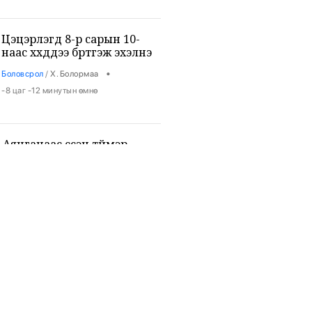
Цэцэрлэгүүд 8-р сарын 10-
наас хүүхдүүдээ бүртгэж эхэлнэ
•
Боловсрол
/
Х. Болормаа
-8 цаг -12 минутын өмнө
Аянганаас үүссэн түймэр
ихээхэн хохирол учрууллаа
•
Халуун цэг
/
Х. Болормаа
-8 цаг -1 минутын өмнө
Испанийн Сеутад хүрсэн
цагаачид далайн эрэг дээр
хоног төөрүүлж, 80 гаруй хүн
нас баржээ
•
Дэлхий
/
АДМИН