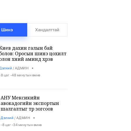
Шинэ
Хандалттай
Киев дахин галын бай
болов: Оросын шинэ цохилт
олон хүний аминд хүрэв
•
Дэлхий
/
АДМИН
-8 цаг -48 минутын өмнө
АНУ Мексикийн
авокадогийн экспортын
шалгалтыг түр зогсоов
•
Дэлхий
/
АДМИН
-8 цаг -34 минутын өмнө