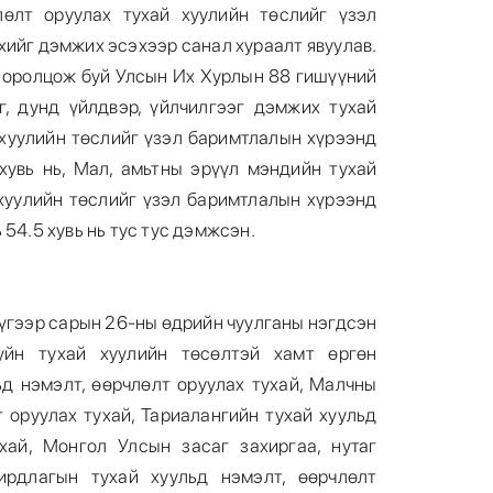
өлт оруулах тухай хуулийн төслийг үзэл
ийг дэмжих эсэхээр санал хураалт явуулав.
 оролцож буй Улсын Их Хурлын 88 гишүүний
, дунд үйлдвэр, үйлчилгээг дэмжих тухай
 хуулийн төслийг үзэл баримтлалын хүрээнд
хувь нь, Мал, амьтны эрүүл мэндийн тухай
 хуулийн төслийг үзэл баримтлалын хүрээнд
 54.5 хувь нь тус тус дэмжсэн.
үгээр сарын 26-ны өдрийн чуулганы нэгдсэн
йн тухай хуулийн төсөлтэй хамт өргөн
ьд нэмэлт, өөрчлөлт оруулах тухай, Малчны
т оруулах тухай, Тариалангийн тухай хуульд
хай, Монгол Улсын засаг захиргаа, нутаг
ирдлагын тухай хуульд нэмэлт, өөрчлөлт