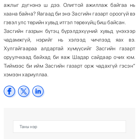
ажлыг дүгнэнэ ш дээ. Олигтой ажиллаж байгаа нь
хаана байна? Яагаад би энэ Засгийн газарт ороогүй вэ
гэвэл улс төрийн хувьд итгэл төрөхүйц биш байсан.
Засгийн газрын бүтэц бүрэлдэхүүний хувьд үнэхээр
чадамжгүй, нэрийг нь хэлээд чичлээд яах вэ.
Хулгайгаараа алдартай хүмүүсийг Засгийн газарт
оруулчхаад байхад би яаж Шадар сайдаар очих юм.
Тиймээс би ийм Засгийн газарт орж чадахгүй гэсэн”
хэмээн хариуллаа.