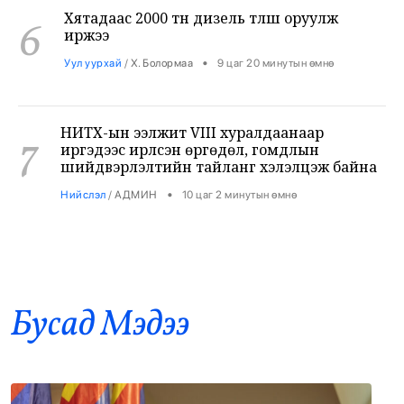
•
Уул уурхай
/
Х. Болормаа
9 цаг 20 минутын өмнө
НИТХ-ын ээлжит VIII хуралдаанаар
7
иргэдээс ирүүлсэн өргөдөл, гомдлын
шийдвэрлэлтийн тайланг хэлэлцэж байна
•
Нийслэл
/
АДМИН
10 цаг 2 минутын өмнө
Төмөр замчид баяр наадмаа цуцаллаа
8
•
Бодлого шийдвэр
/
Х. Болормаа
10 цаг 37 минутын өмнө
Бусад Mэдээ
“Psychic Fever” хамтлаг: Хөгжмөөрөө хил
9
хязгаарыг давж, дэлхийн тайзнаа хүрэхийг
зорьж байна
•
Соёл Урлаг
/
АДМИН
10 цаг 47 минутын өмнө