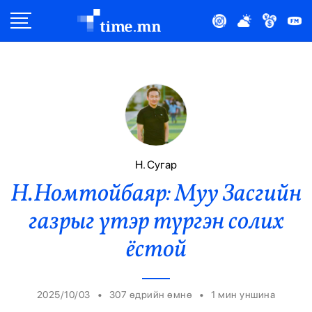
Улс Төр
Нийгэм
Эдийн Засаг
Дэлхий
Н. Сугар
Н.Номтойбаяр: Муу Засгийн
Нийтлэлчийн Булан
газрыг үтэр түргэн солих
Эрүүл Мэнд
ёстой
Орон Нутаг
•
•
2025/10/03
307 өдрийн өмнө
1
мин уншина
Спорт