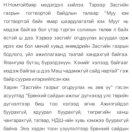
Н.Номтойбаяр мэдэгдэл хийлээ. Тэрээр Засгийн
газрын тогтвортой байдлын талаар “Муу юм
тогтвортой байх ямар шаардлагатай юм. Мууг нь
мэдэж байгаа бол үтэр түргэн солихын төлөө л байх
ёстой ш дээ. Хэрвээ засгийг огцруулах асуудал орж
ирэх юм бол миний хувьд өнөөдрийн Засгийн газрын
бодлого, үйл ажиллагаанд таатай хандахгүй байгаа.
Ялангуяа бүтэц бүрэлдэхүүн. Хэнийг хэлээд байгааг
мэдэж байгаа ш дээ. Маш чадамжгүй сайд нартай” гэж
байр сууриа илэрхийлсэн юм.
Харин “Засгийн газрыг огцруулах нь зөв үү” гэсэн
асуултад “Ерөнхий сайдын ажлыг дүгнэхэд улс төрийн
дүгнэлтээр биш тоо хэлээд өгнө. Ажилгүйдэл
буурахгүй, ядуурал буурахгүй, төгрөгийн ханш
чангарахгүй, татвар, НДШ-ийн хувь хэмжээ буурахгүй
байна. Энэ хэдэн тоон үзүүлэлтээр Ерөнхий сайдын