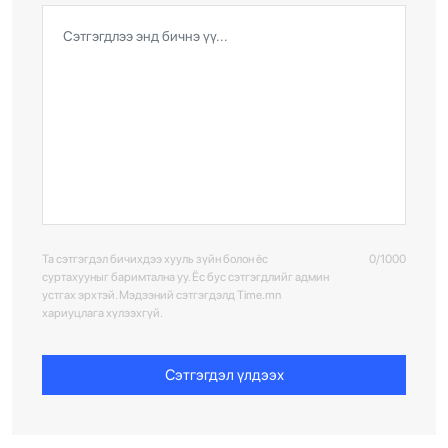
Та сэтгэгдэл бичихдээ хууль зүйн болон ёс
0/1000
суртахууныг баримтална уу. Ёс бус сэтгэгдлийг админ
устгах эрхтэй. Мэдээний сэтгэгдэлд Time.mn
хариуцлага хүлээхгүй.
Сэтгэгдэл үлдээх