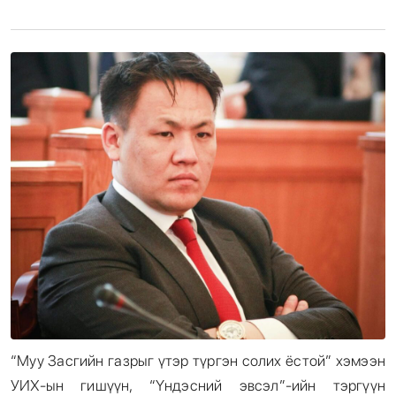
Энтертайнмент
Эрэн Сурвалжилга
“Муу Засгийн газрыг үтэр түргэн солих ёстой” хэмээн
УИХ-ын гишүүн, “Үндэсний эвсэл”-ийн тэргүүн