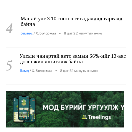
Манай улс 3.10 тонн алт гадаадад гаргаад
4
байна
•
Бизнес
/
Х. Болормаа
8 цаг 22 минутын өмнө
Улсын чанартай авто замын 56%-ийг 13-аас
5
дээш жил ашиглаж байна
•
Яамд
/
Х. Болормаа
8 цаг 51 минутын өмнө
Хятадаас 2000 тн дизель түлш оруулж
6
иржээ