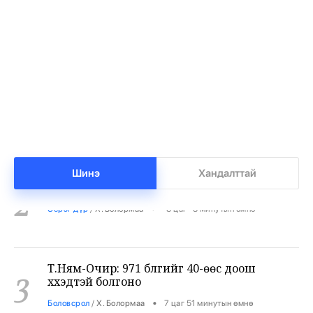
Тарвас хураахаар явсан охин алга болжээ
1
•
Халуун цэг
/
Х. Болормаа
-8 цаг -35 минутын өмнө
Жил бүр 500-700 тарвага нутагшуулж байна
2
Шинэ
Хандалттай
•
Эерэг дүр
/
Х. Болормаа
-8 цаг -8 минутын өмнө
Т.Ням-Очир: 971 бүлгийг 40-өөс доош
3
хүүхэдтэй болгоно
•
Боловсрол
/
Х. Болормаа
7 цаг 51 минутын өмнө