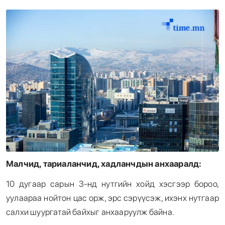
Энтертайнмент
Эрэн Сурвалжилга
Малчид, тариаланчид, хадланчдын анхааралд:
10 дугаар сарын 3-нд нутгийн хойд хэсгээр бороо,
уулаараа нойтон цас орж, эрс сэрүүсэж, ихэнх нутгаар
салхи шуургатай байхыг анхааруулж байна.