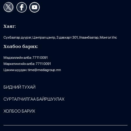
Хаяг:
Сүхбаатар дүүрэг, Цэнтрал цэнтр, 3 давхарт 301, Улаанбаатар, Монгол Улс
Холбоо барих:
Мэдээллийн алба: 7711 0091
Маркетингийн алба: 7711 0091
Цахим шуудан: time@mediagroup.mn
БИДНИЙ ТУХАЙ
СУРТАЛЧИЛГАА БАЙРШУУЛАХ
ХОЛБОО БАРИХ