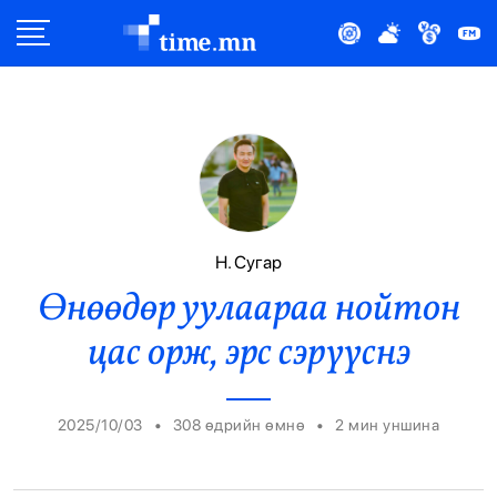
Улс Төр
Нийгэм
Эдийн Засаг
Дэлхий
Н. Сугар
Өнөөдөр уулаараа нойтон
Нийтлэлчийн Булан
цас орж, эрс сэрүүснэ
Эрүүл Мэнд
Орон Нутаг
•
•
2025/10/03
308 өдрийн өмнө
2
мин уншина
Спорт