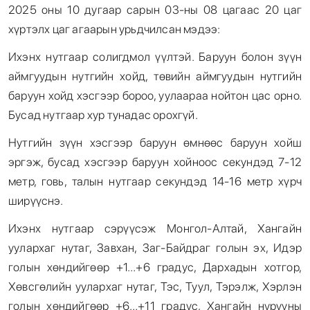
2025 оны 10 дугаар сарын 03-ны 08 цагаас 20 цаг
хүртэлх цаг агаарын урьдчилсан мэдээ:
Ихэнх нутгаар солигдмол үүлтэй. Баруун болон зүүн
аймгуудын нутгийн хойд, төвийн аймгуудын нутгийн
баруун хойд хэсгээр бороо, уулаараа нойтон цас орно.
Бусад нутгаар хур тунадас орохгүй.
Нутгийн зүүн хэсгээр баруун өмнөөс баруун хойш
эргэж, бусад хэсгээр баруун хойноос секундэд 7-12
метр, говь, талын нутгаар секундэд 14-16 метр хүрч
ширүүснэ.
Ихэнх нутгаар сэрүүсэж Монгол-Алтай, Хангайн
уулархаг нутаг, Завхан, Заг-Байдраг голын эх, Идэр
голын хөндийгөөр +1…+6 градус, Дархадын хотгор,
Хөвсгөлийн уулархаг нутаг, Тэс, Туул, Тэрэлж, Хэрлэн
голын хөндийгөөр +6…+11 градус, Хангайн нурууны