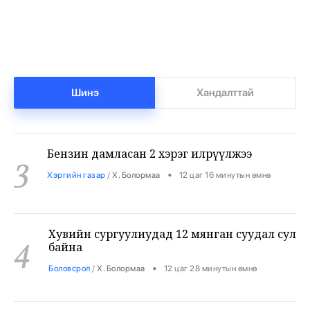
Нийгмийн даатгалын сангийн мөнгө 7.6
2
тэрбумаар арвижлаа
•
Бизнес
/
Х. Болормаа
11 цаг 56 минутын өмнө
Шинэ
Хандалттай
Бензин дамласан 2 хэрэг илрүүлжээ
3
•
Хэргийн газар
/
Х. Болормаа
12 цаг 16 минутын өмнө
Хувийн сургуулиудад 12 мянган суудал сул
4
байна
•
Боловсрол
/
Х. Болормаа
12 цаг 28 минутын өмнө
9-р ангийн сурагч 3 багш, 3 сурагчийг
5
буудан хөнөөжээ