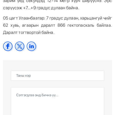
зарим үед секундэд 12-14 метр хүрч ширүүснэ. Эрс
сэрүүсэж +7…+9 градус дулаан байна.
05 цагт Улаанбаатар: 7 градус дулаан, харьцангуй чийг
62 хувь, агаарын даралт 866 гектопаскаль байлаа.
Даралт тогтвортой байна.