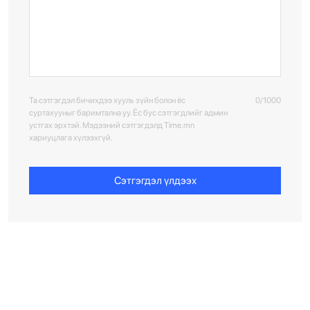
Та сэтгэгдэл бичихдээ хууль зүйн болон ёс
0/1000
суртахууныг баримтална уу. Ёс бус сэтгэгдлийг админ
устгах эрхтэй. Мэдээний сэтгэгдэлд Time.mn
хариуцлага хүлээхгүй.
Сэтгэгдэл үлдээх