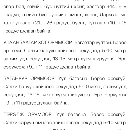
өвөр бэл, говийн бүс нутгийн хойд хэсгээр +14…+19
градус, говийн бүс нутгийн өмнөд хэсэг, Дарьгангын
тал нутгаар +21…+26 градус, бусад нутгаар +10…+15
градус дулаан байна.
УЛААНБААТАР ХОТ ОРЧМООР: Багавтар үүлтэй. Бороо
орохгүй. Салхи баруун хойноос секундэд 5-10 метр,
зарим үед секундэд 13-15 метр хүрч ширүүснэ. Эрс
сэрүүсэж +9…+11 градус дулаан байна.
БАГАНУУР ОРЧМООР: Үүл багасна. Бороо орохгүй.
Салхи баруун хойноос секундэд 5-10 метр, зарим үед
секундэд 13-15 метр хүрч ширүүснэ. Эрс сэрүүсэж
+9…+11 градус дулаан байна.
ТЭРЭЛЖ ОРЧМООР: Үүл багасна. Бороо орохгүй.
Салхи баруун өмнөөс хойш эргэж секундэд 5-10 метр,