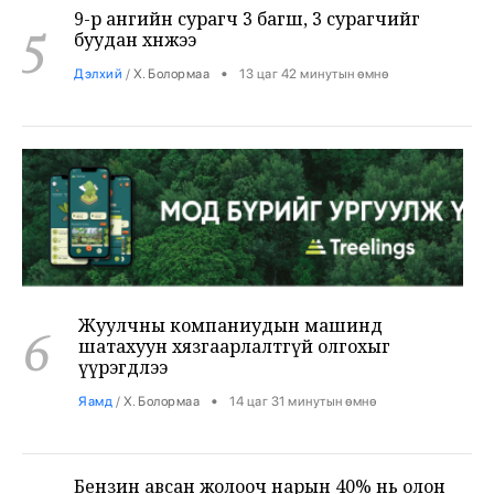
•
Дэлхий
/
Х. Болормаа
13 цаг 42 минутын өмнө
Жуулчны компаниудын машинд
6
шатахуун хязгаарлалтгүй олгохыг
үүрэгдлээ
•
Яамд
/
Х. Болормаа
14 цаг 31 минутын өмнө
Бензин авсан жолооч нарын 40% нь олон
7
ШТС-аар үйлчлүүлжээ
•
Уул уурхай
/
Х. Болормаа
14 цаг 57 минутын өмнө