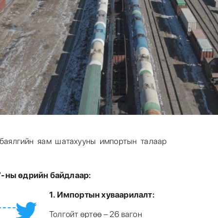
 баялгийн яам шатахууны импортын талаар
7-ны өдрийн байдлаар:
1. Импортын хуваарилалт:
Толгойт өртөө – 26 вагон