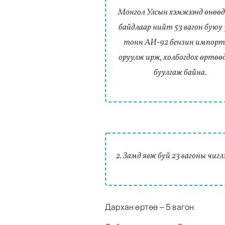
Монгол Улсын хэмжээнд өнөө
байдлаар нийт 53 вагон буюу 
тонн АИ-92 бензин импорт
оруулж ирж, холбогдох өртөөд
буулгаж байна.
2. Замд явж буй 23 вагоны чигл
Дархан өртөө – 5 вагон