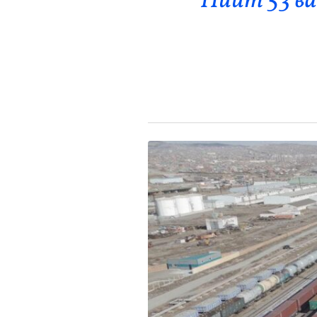
Нийт 53 ва
Эрүүл Мэнд
Орон Нутаг
Спорт
Энтертайнмент
Эрэн Сурвалжилга