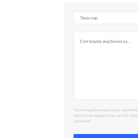
Та сэтгэгдэл бичихдээ хууль зүйн болон
сэтгэгдлийг админ устгах эрхтэй. Мэд
хүлээхгүй.