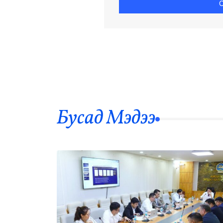
С
Бусад Mэдээ