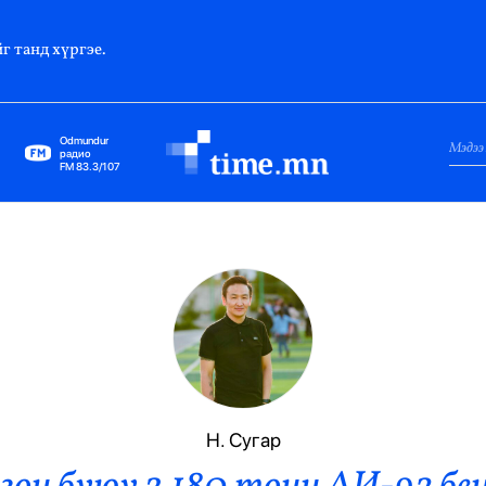
г танд хүргэе.
Odmundur
радио
FM 83.3/107
Нийслэл
Гадаад Харилцаа
Яамд
Элчин Сайд
Парламент
Н. Сугар
Засгийн Газар