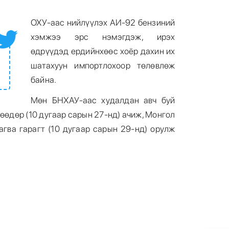
ОХУ-аас нийлүүлэх АИ-92 бензиний
хэмжээ эрс нэмэгдэж, ирэх
өдрүүдэд ердийнхөөс хоёр дахин их
шатахуун импортлохоор төлөвлөж
байна.
Мөн БНХАУ-аас худалдан авч буй
өөдөр (10 дугаар сарын 27-нд) ачиж, Монгол
агва гарагт (10 дугаар сарын 29-нд) орулж