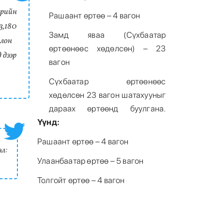
дрийн
Рашаант өртөө – 4 вагон
3,180
Замд яваа (Сүхбаатар
лон
өртөөнөөс хөдөлсөн) – 23
 дээр
вагон
Сүхбаатар өртөөнөөс
хөдөлсөн 23 вагон шатахууныг
дараах өртөөнд буулгана.
Үүнд:
Рашаант өртөө – 4 вагон
эл:
Улаанбаатар өртөө – 5 вагон
Толгойт өртөө – 4 вагон