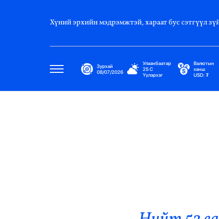
Хүний эрхийн мэдрэмжтэй, хараат бус сэтгүүл зүй
Улаанбаатар
Валютын
Зурхай
25
C
ханш
08/07/2026
Үүлэрхэг
USD:
₮
Улс Төр
Нийгэм
Эдийн Засаг
Дэлхий
Нийтлэлчийн Булан