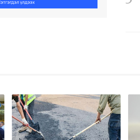
этгэгдэл үлдээх
4
5