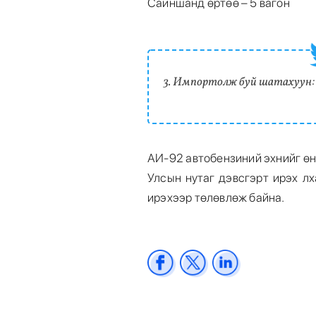
Сайншанд өртөө – 5 вагон
3. Импортолж буй шатахуун:
АИ-92 автобензиний эхнийг өн
Улсын нутаг дэвсгэрт ирэх лх
ирэхээр төлөвлөж байна.