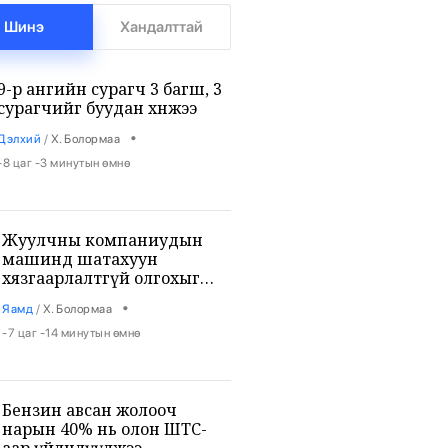
Шинэ
Хандалттай
9-р ангийн сурагч 3 багш, 3
сурагчийг буудан хөнөөжээ
•
Дэлхий
/
Х. Болормаа
-8 цаг -3 минутын өмнө
Жуулчны компаниудын
машинд шатахуун
хязгаарлалтгүй олгохыг
үүрэгдлээ
•
Яамд
/
Х. Болормаа
-7 цаг -14 минутын өмнө
Бензин авсан жолооч
нарын 40% нь олон ШТС-
аар үйлчлүүлжээ