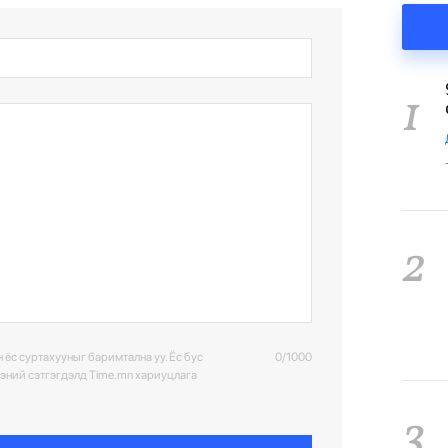
1
2
 ёс суртахууныг баримтална уу. Ёс бус
0/1000
ээний сэтгэгдэлд Time.mn хариуцлага
3