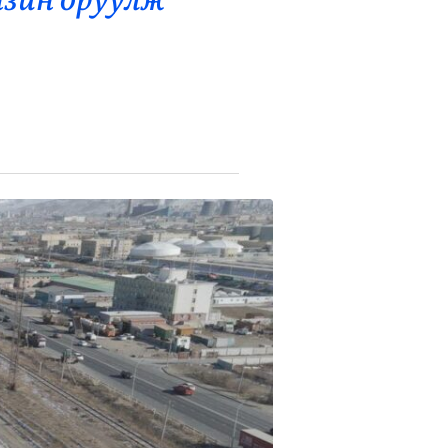
нзин оруулж