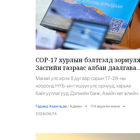
СОР-17 хурлын бэлтгэлд зориул
Засгийн газраас албан даалгавар
гаргана
Манай улс ирэх 8 дугаар сарын 17-28-ны
хооронд НҮБ-ын гишүүн улс орнууд, харьяа
байгууллагууд, Дэлхийн банк, Азийн хөгжлийн
банк зэрэг томоохон хөрөнгө оруулагчдыг
•
•
Гадаад Харилцаа
/
Админ
114 өдрийн өмнө
хүлээн авна. Гаднын хөрөнгө оруулалт татах,
2026/04/14
инновац, олон улсын түншлэлийг хөгжүүлэх зэр
томоохон ач холбогдолтой Цөлжилттэй тэмцэх
тухай НҮБ-ын конвенцын Талуудын 17 дугаар
бага хурлыг манай улс эх орондоо зохион