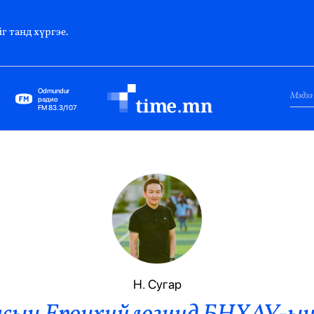
г танд хүргэе.
Odmundur
радио
FM 83.3/107
Нийслэл
Гадаад Харилцаа
Яамд
Элчин Сайд
Парламент
Н. Сугар
Засгийн Газар