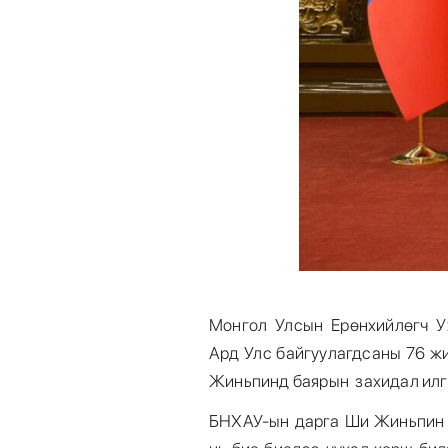
Монгол Улсын Ерөнхийлөгч У
Ард Улс байгуулагдсаны 76 ж
Жиньпинд баярын захидал илг
БНХАУ-ын дарга Ши Жиньпин х