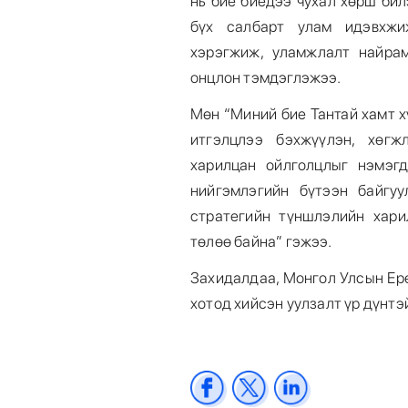
нь бие биедээ чухал хөрш би
бүх салбарт улам идэвхжи
хэрэгжиж, уламжлалт найра
онцлон тэмдэглэжээ.
Мөн “Миний бие Тантай хамт х
итгэлцлээ бэхжүүлэн, хөгж
харилцан ойлголцлыг нэмэг
нийгэмлэгийн бүтээн байгу
стратегийн түншлэлийн хари
төлөө байна” гэжээ.
Захидалдаа, Монгол Улсын Ер
хотод хийсэн уулзалт үр дүнтэ