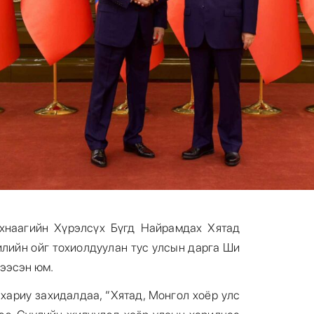
хнаагийн Хүрэлсүх Бүгд Найрамдах Хятад
илийн ойг тохиолдуулан тус улсын дарга Ши
ээсэн юм.
ариу захидалдаа, “Хятад, Монгол хоёр улс