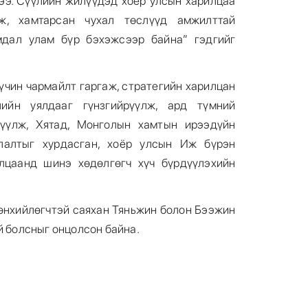
лээ. Сүүлийн жилүүдэд хоёр улсын харилцаа
ж, хамтарсан чухал төслүүд амжилттай
мдал улам бүр бэхэжсээр байна” гэдгийг
үчин чармайлт гаргаж, стратегийн харилцан
лийн уялдааг гүнзгийрүүлж, ард түмний
дүүлж, Хятад, Монголын хамтын ирээдүйн
улалтыг хурдасган, хоёр улсын Иж бүрэн
лцаанд шинэ хөдөлгөгч хүч бүрдүүлэхийн
өнхийлөгчтэй саяхан Тяньжин болон Бээжин
й болсныг онцолсон байна.