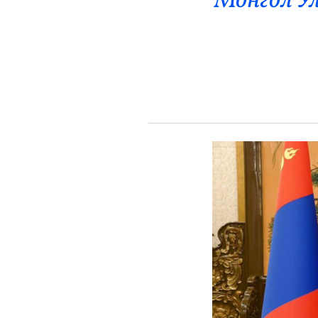
Монгол У
Эрүүл Мэнд
Орон Нутаг
Спорт
Энтертайнмент
Эрэн Сурвалжилга