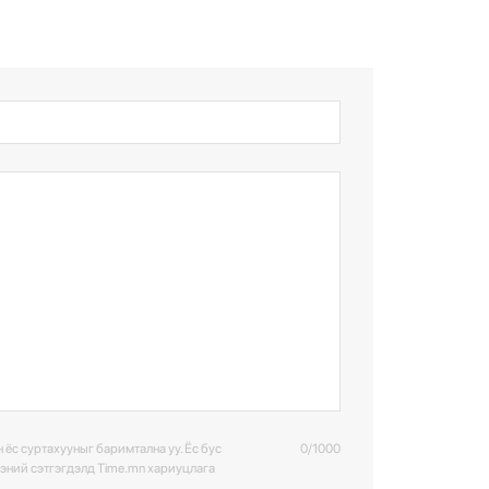
 ёс суртахууныг баримтална уу. Ёс бус
0/1000
ээний сэтгэгдэлд Time.mn хариуцлага