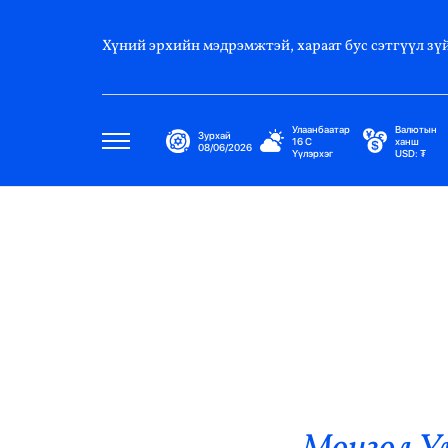
Хүний эрхийн мэдрэмжтэй, хараат бус сэтгүүл зүй
Улаанбаатар
Валютын
Зурхай
16
C
ханш
08/06/2026
Үүлэрхэг
USD:
₮
Улс Төр
Нийгэм
Эдийн Засаг
Дэлхий
Нийтлэлчийн Булан