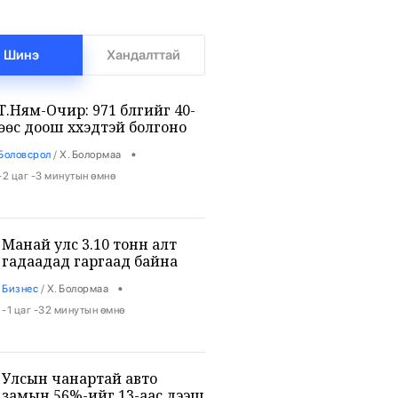
Шинэ
Хандалттай
Т.Ням-Очир: 971 бүлгийг 40-
өөс доош хүүхэдтэй болгоно
•
Боловсрол
/
Х. Болормаа
-2 цаг -3 минутын өмнө
Манай улс 3.10 тонн алт
гадаадад гаргаад байна
•
Бизнес
/
Х. Болормаа
-1 цаг -32 минутын өмнө
Улсын чанартай авто
замын 56%-ийг 13-аас дээш