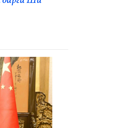
 дарга Ши