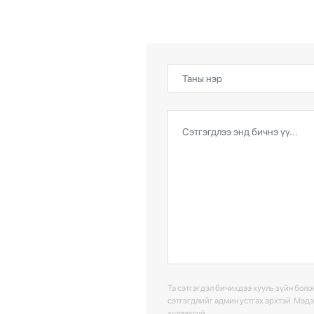
Та сэтгэгдэл бичихдээ хууль зүйн болон
сэтгэгдлийг админ устгах эрхтэй. Мэд
хүлээхгүй.