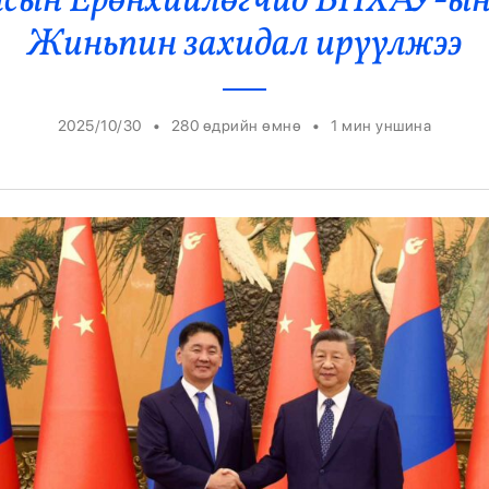
лсын Ерөнхийлөгчид БНХАУ-ын
Ерөнхийлөгч
Жиньпин захидал ирүүлжээ
•
•
2025/10/30
280 өдрийн өмнө
1
мин уншина