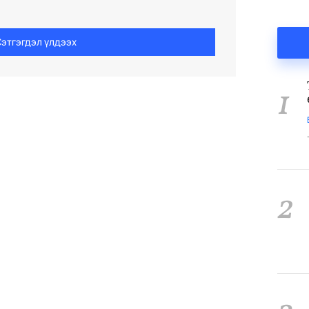
этгэгдэл үлдээх
1
2