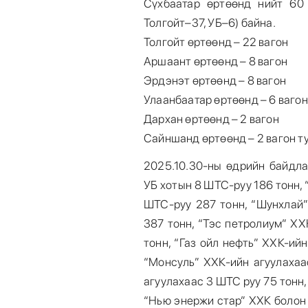
Сүхбаатар өртөөнд нийт 60 
Толгойт–37, УБ–6) байна.
Толгойт өртөөнд – 22 вагон
Аршаант өртөөнд – 8 вагон
Эрдэнэт өртөөнд – 8 вагон
Улаанбаатар өртөөнд – 6 вагон
Дархан өртөөнд – 2 вагон
Сайншанд өртөөнд – 2 вагон ту
2025.10.30-ны өдрийн байдла
УБ хотын 8 ШТС-руу 186 тонн,
ШТС-руу 287 тонн, “Шунхлай”
387 тонн, “Тэс петролиум” Х
тонн, “Газ ойл нефть” ХХК-ий
“Монсуль” ХХК-ийн агуулахаа
агуулахаас 3 ШТС руу 75 тонн,
“Нью энержи стар” ХХК болон 