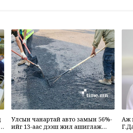
6
7
д
Улсын чанартай авто замын 56%-
Аж 
г
ийг 13-аас дээш жил ашиглаж
Г.Д