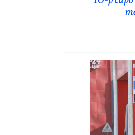
10-р сар
Эрүүл Мэнд
т
Орон Нутаг
Спорт
Энтертайнмент
Эрэн Сурвалжилга