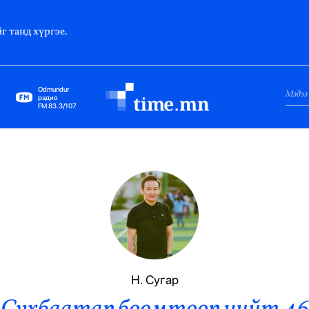
г танд хүргэе.
Odmundur
радио
FM 83.3/107
Нийслэл
Гадаад Харилцаа
Яамд
Элчин Сайд
Парламент
Н. Сугар
Засгийн Газар