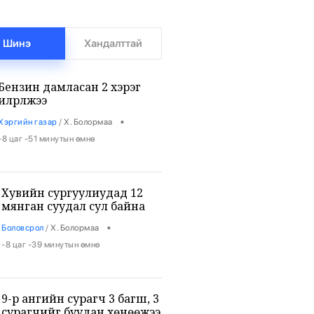
Шинэ
Хандалттай
Бензин дамласан 2 хэрэг
илрүүлжээ
•
Хэргийн газар
/
Х. Болормаа
-8 цаг -51 минутын өмнө
Хувийн сургуулиудад 12
мянган суудал сул байна
•
Боловсрол
/
Х. Болормаа
-8 цаг -39 минутын өмнө
9-р ангийн сурагч 3 багш, 3
сурагчийг буудан хөнөөжээ