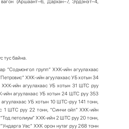
вагон (Аршаант–6, Дархан–7, Эрдэнэт–4,
с тус байна.
ар “Содмонгол групп” ХХК-ийн агуулахаас
 “Петровис” ХХК-ийн агуулахаас УБ хотын 34
 ХХК-ийн агуулахаас УБ хотын 31 ШТС руу
ХК-ийн агуулахаас УБ хотын 24 ШТС руу 353
н агуулахаас УБ хотын 10 ШТС-руу 141 тонн,
с 1 ШТС руу 22 тонн, “Синчи ойл” ХХК-ийн
 “Тод петолиум” ХХК-ийн 2 ШТС руу 20 тонн,
“Ундарга Увс” ХХК орон нутаг руу 268 тонн