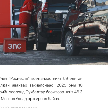
-ын “Роснефть” компаниас нийт 59 мянган
алдан авахаар захиалснаас, 2025 оны 10
дрийн хооронд Сүхбаатар боомтоор нийт 46.3
 Монгол Улсад орж ирээд байна.