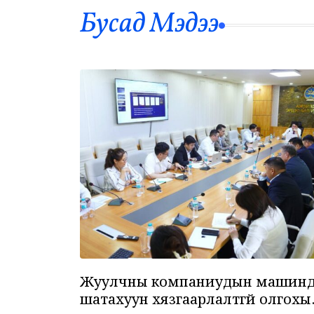
Бусад Mэдээ
Жуулчны компаниудын машин
шатахуун хязгаарлалтгүй олгохы