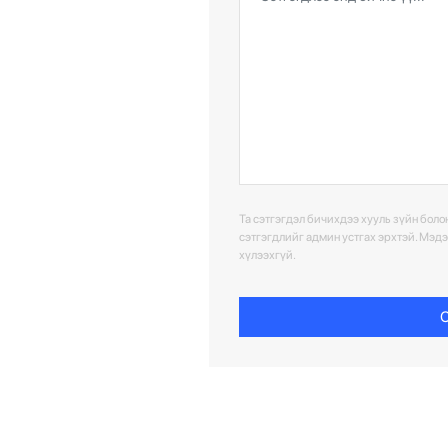
Та сэтгэгдэл бичихдээ хууль зүйн болон
сэтгэгдлийг админ устгах эрхтэй. Мэд
хүлээхгүй.
С