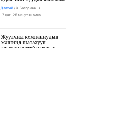
•
Дэлхий
/
Х. Болормаа
-7 цаг -25 минутын өмнө
Жуулчны компаниудын
машинд шатахуун
хязгаарлалтгүй олгохыг
үүрэгдлээ
•
Яамд
/
Х. Болормаа
-6 цаг -36 минутын өмнө
Бензин авсан жолооч
нарын 40% нь олон ШТС-
аар үйлчлүүлжээ
•
Уул уурхай
/
Х. Болормаа
-6 цаг -10 минутын өмнө