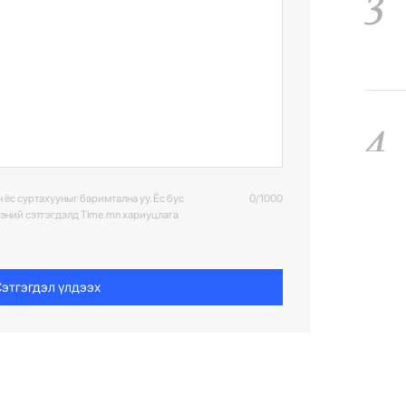
3
4
 ёс суртахууныг баримтална уу. Ёс бус
0/1000
ээний сэтгэгдэлд Time.mn хариуцлага
5
этгэгдэл үлдээх