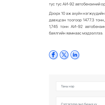
тус тус АИ-92 автобензиний ор
Дээрх 10 аж ахуйн нэгжүүдийн
давхцсан тоогоор 1477.3 тонн
1,745 тонн АИ-92 автобензи
баялгийн яамнаас мэдээллээ.