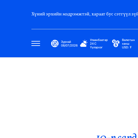
Хүний эрхийн мэдрэмжтэй, хараат бус сэтгүүл зүй
Улаанбаатар
Валютын
Зурхай
24
C
ханш
08/07/2026
Үүлэрхэг
USD:
₮
Улс Төр
Нийгэм
Эдийн Засаг
Дэлхий
Нийтлэлчийн Булан