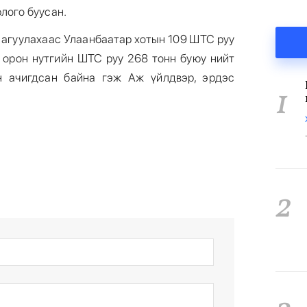
лого буусан.
 агуулахаас Улаанбаатар хотын 109 ШТС руу
, орон нутгийн ШТС руу 268 тонн буюу нийт
н ачигдсан байна гэж Аж үйлдвэр, эрдэс
1
2