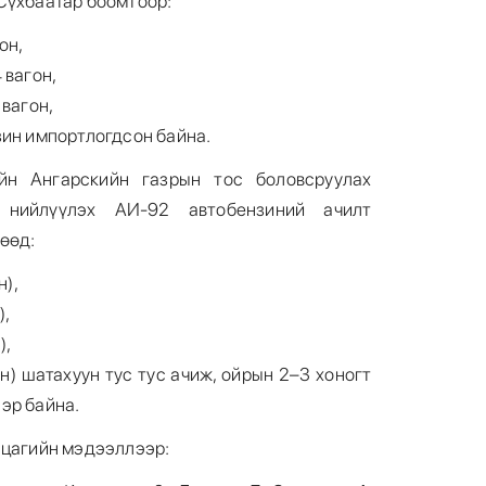
Сүхбаатар боомтоор:
он,
 вагон,
 вагон,
зин импортлогдсон байна.
йн Ангарскийн газрын тос боловсруулах
 нийлүүлэх АИ-92 автобензиний ачилт
өөд:
н),
),
),
нн) шатахуун тус тус ачиж, ойрын 2–3 хоногт
эр байна.
 цагийн мэдээллээр: