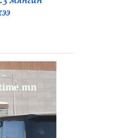
.3 мянган
ээ