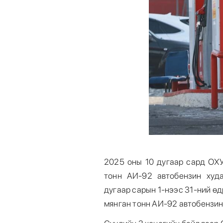
2025 оны 10 дугаар сард ОХУ
тонн АИ-92 автобензин худ
дугаар сарын 1-нээс 31-ний ө
мянган тонн АИ-92 автобензин