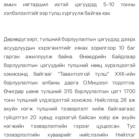
амын нягтаршил ихтэй цэгүүдэд 5-10 тонны
хэлбэлзэлтэйгээр түлш хүргүүлж байгаа юм.
Дөрөвдүгээрт, түлшний борлуулалтын цэгүүдэд дээрх
асуудлуудын хэрэгжилтийг хянах зорилгоор 10 баг
гарган ажиллуулж байна. Өнөөдрийн байдлаар
борлуулалтын цэгүүдийн түлшний нөөц хүрэлцээтэй
хэмжээнд байгааг “Тавантолгой түлш” ХХК-ийн
борлуулалтын албаны дарга О.Мишээл тодотгов.
Өчигдөр шөнө түлшний 315 борлуулалтын цэгт 1700
тонн түлшний үлдэгдэлтэй хоножээ. Нийслэлд 26 аж
ахуйн нэгж түлшний тээвэрлэлт хийж байгаагаас
гүйцэтгэл 20 хувьд хүрээгүй байсан хоёр аж ахуйн
нэгжийн тээвэрлэлтийн гэрээг цуцалсан. Тус
тээвэрлэлтийн хуваарийг нийслэлийн Нийтлэг