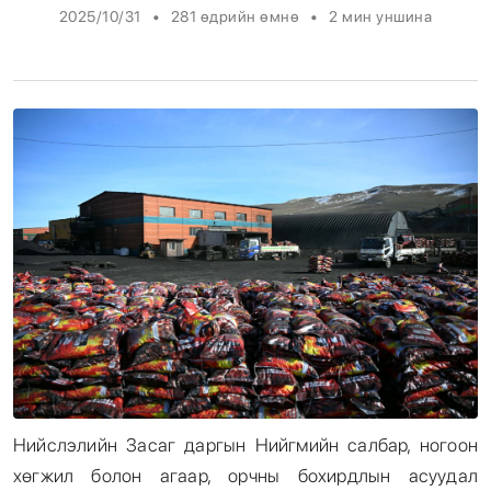
•
•
2025/10/31
281 өдрийн өмнө
2
мин уншина
Энтертайнмент
Эрэн Сурвалжилга
Нийслэлийн Засаг даргын Нийгмийн салбар, ногоон
хөгжил болон агаар, орчны бохирдлын асуудал