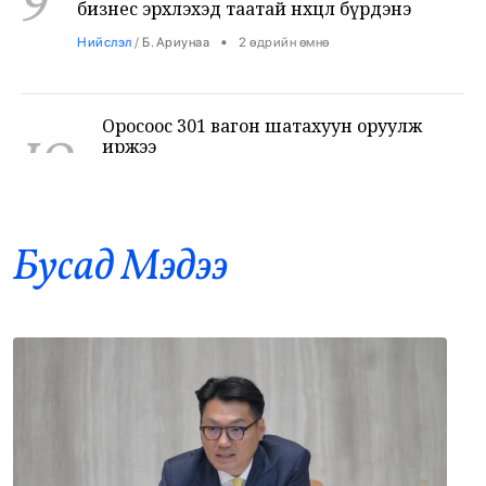
Оросоос 301 вагон шатахуун оруулж
10
иржээ
•
Бодлого шийдвэр
/
Х. Болормаа
2 өдрийн өмнө
“Долфин” хар салхи Хятадыг чиглэн
11
ойртож байна
Бусад Mэдээ
•
Дэлхий
/
АДМИН
2 өдрийн өмнө
Суудлын 718.190 машин импортолжээ
12
•
Эдийн засаг
/
АДМИН
2 өдрийн өмнө
Мотоциклийн араас зориуд мөргөсөн