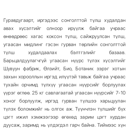
Гуравдугаарт, иргэдээс сонголттой түлш худалдан
авах хүсэлтийг олноор ирүүлж байгаа учраас
өнөөдрөөс хагас коксон түлш, сайжруулсан түлш,
угаасан мидлинг гэсэн гурван төрлийн сонголттой
түлш худалдаалах бэлтгэлийг базаав.
Барьцалдуулагчгүй угаасан нүүрс түлэх хүсэлтийг
Шувуун фабрик, Өлзийт, Био, Ботаник зэрэг хотын
захын хорооллын иргэд илүүтэй тавьж байгаа учраас
тухайн орчимд түлхүү угаасан нүүрсийг борлуулах
үүрэг өглөө. 25 кг савлагаатай угаасан нүүрсийг 7-10
хоног борлуулж, иргэд гурван түлшээ харьцуулан
түлэх боломжийг нь олгох аж. Түүнчлэн түлшийг бүх
цэгт ижил хэмжээгээр өгөхөд зарим цэгт хурдан
дуусаж, заримд нь үлдэгдэл гарч байна. Тиймээс хүн