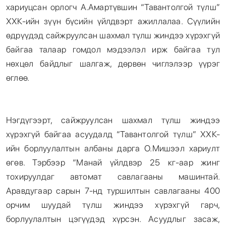
хариуцсан орлогч А.Амартүвшин “Тавантолгой түлш”
ХХК-ийн зүүн бүсийн үйлдвэрт ажиллалаа. Сүүлийн
өдрүүдэд сайжруулсан шахмал түлш жиндээ хүрэхгүй
байгаа талаар гомдол мэдээлэл ирж байгаа тул
нөхцөл байдлыг шалгаж, дөрвөн чиглэлээр үүрэг
өглөө.
Нэгдүгээрт, сайжруулсан шахмал түлш жиндээ
хүрэхгүй байгаа асуудалд “Тавантолгой түлш” ХХК-
ийн борлуулалтын албаны дарга О.Мишээл хариулт
өгөв. Тэрбээр “Манай үйлдвэр 25 кг-аар жинг
тохируулдаг автомат савлагааны машинтай.
Аравдугаар сарын 7-нд туршилтын савлагааны 400
орчим шуудай түлш жиндээ хүрэхгүй гарч,
борлуулалтын цэгүүдэд хүрсэн. Асуудлыг засаж,