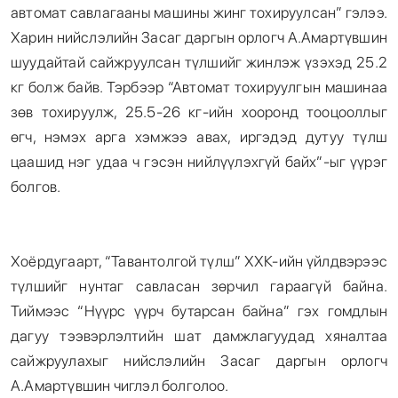
автомат савлагааны машины жинг тохируулсан” гэлээ.
Харин нийслэлийн Засаг даргын орлогч А.Амартүвшин
шуудайтай сайжруулсан түлшийг жинлэж үзэхэд 25.2
кг болж байв. Тэрбээр “Автомат тохируулгын машинаа
зөв тохируулж, 25.5-26 кг-ийн хооронд тооцооллыг
өгч, нэмэх арга хэмжээ авах, иргэдэд дутуу түлш
цаашид нэг удаа ч гэсэн нийлүүлэхгүй байх”-ыг үүрэг
болгов.
Хоёрдугаарт, “Тавантолгой түлш” ХХК-ийн үйлдвэрээс
түлшийг нунтаг савласан зөрчил гараагүй байна.
Тиймээс “Нүүрс үүрч бутарсан байна” гэх гомдлын
дагуу тээвэрлэлтийн шат дамжлагуудад хяналтаа
сайжруулахыг нийслэлийн Засаг даргын орлогч
А.Амартүвшин чиглэл болголоо.