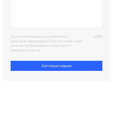
Та сэтгэгдэл бичихдээ хууль зүйн болон ёс
0/1000
суртахууныг баримтална уу. Ёс бус сэтгэгдлийг админ
устгах эрхтэй. Мэдээний сэтгэгдэлд Time.mn
хариуцлага хүлээхгүй.
Сэтгэгдэл үлдээх