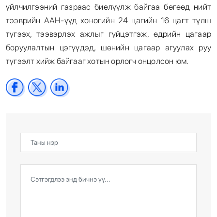
үйлчилгээний газраас биелүүлж байгаа бөгөөд нийт
тээврийн ААН-үүд хоногийн 24 цагийн 16 цагт түлш
түгээх, тээвэрлэх ажлыг гүйцэтгэж, өдрийн цагаар
боруулалтын цэгүүдэд, шөнийн цагаар агуулах руу
түгээлт хийж байгааг хотын орлогч онцолсон юм.