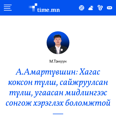
Улс Төр
Нийгэм
Эдийн Засаг
Дэлхий
М.Тэнүүн
А.Амартүвшин: Хагас
Нийтлэлчийн Булан
коксон түлш, сайжруулсан
Эрүүл Мэнд
түлш, угаасан мидлингээс
Орон Нутаг
сонгож хэрэглэх боломжтой
Спорт