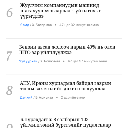
үүрэгдлээ
•
Яамд
/
Х. Болормаа
47 цаг 32 минутын өмнө
Бензин авсан жолооч нарын 40% нь олон
7
ШТС-аар үйлчлүүлжээ
•
Уул уурхай
/
Х. Болормаа
47 цаг 57 минутын өмнө
АНУ, Ираны хурцадмал байдал газрын
8
тосны зах зээлийг дахин савлууллаа
•
Дэлхий
/
Б. Ариунаа
2 өдрийн өмнө
Б.Пүрэвдагва: 8 салбарын 103
9
үйлчилгээний бүртгэлийг цуцалснаар
бизнес эрхлэхэд таатай нөхцөл бүрдэнэ
•
Нийслэл
/
Б. Ариунаа
2 өдрийн өмнө