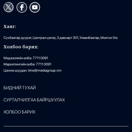
Хаяг:
Сүхбаатар дүүрэг, Цэнтрал цэнтр, 3 давхарт 301, Улаанбаатар, Монгол Улс
Холбоо барих:
Мэдээллийн алба: 7711 0091
Маркетингийн алба: 7711 0091
Цахим шуудан: time@mediagroup.mn
БИДНИЙ ТУХАЙ
СУРТАЛЧИЛГАА БАЙРШУУЛАХ
ХОЛБОО БАРИХ