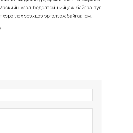
Маскийн үзэл бодолтой нийцэж байгаа тул
г хэрэглэх эсэхдээ эргэлзэж байгаа юм.
s