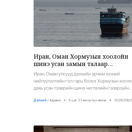
Иран, Оман Хормузын хоолойн
шинэ усан замын талаар
тохиролцоонд ойртлоо
Иран, Оман улсууд дэлхийн эрчим хүчний
нийлүүлэлтийн гол гарц болох Хормузын хоол
дахь усан тээврийн шинэ чиглэлийн газарзүйн
солбицлын талаар харилцан ойлголцолд хүрсэ
•
•
Дэлхий
/
Админ
5 цаг 21 минутын өмнө
2026/08/
бөгөөд хамтарсан мэдэгдлийн төслийг эцэслэ
боловсруулж байгаа талаар Ираны Гадаад
хэргийн яамны хэвлэлийн төлөөлөгч Эсмаил
Багаеи наймдугаар сарын 5-нд мэдэгдлээ.
Түүний хэлснээр, хэрэв гуравдагч талууд