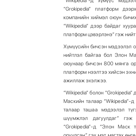
“Wikipedia”-д хүмүүс мэдэ
“Grokipedia” платформ дээ
компанийн хиймэл оюун бичиж
“Wikipedia” дээр байдаг хуур
платформ цэвэрлэнэ” гэж ний
Хүмүүсийн бичсэн мэдээлэл ор
нийтлэл байгаа бол Элон Ма
оюунаар бичсэн 800 мянга ор
платформ нээлтээ хийсэн эхни
ажиллаж эхэлжээ.
“Wikipedia” болон “Grokipedia”
Маскийн талаар “Wikipedia”-
талаар ташаа мэдээлэл түг
шүүмжлэл дагуулдаг” гэж
“Grokipedia”-д “Элон Маск
оруулсан” гэх мэт магтах өнгө