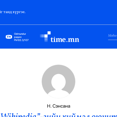
г танд хүргэе.
Odmundur
радио
FM 83.3/107
Нийслэл
Гадаад Харилцаа
Яамд
Элчин Сайд
Парламент
Н. Сэнсана
Засгийн Газар