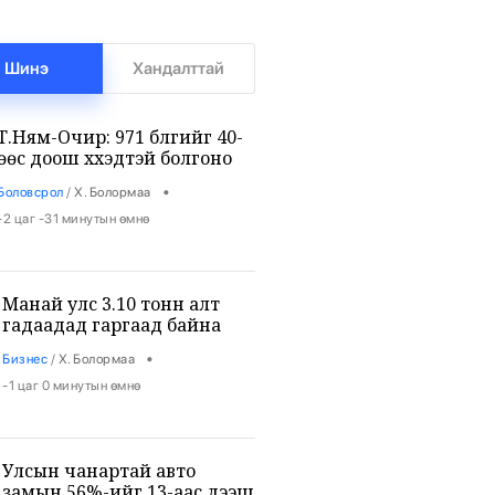
Шинэ
Хандалттай
Т.Ням-Очир: 971 бүлгийг 40-
өөс доош хүүхэдтэй болгоно
•
Боловсрол
/
Х. Болормаа
-2 цаг -31 минутын өмнө
Манай улс 3.10 тонн алт
гадаадад гаргаад байна
•
Бизнес
/
Х. Болормаа
-1 цаг 0 минутын өмнө
Улсын чанартай авто
замын 56%-ийг 13-аас дээш