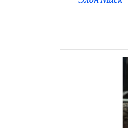
Элон Маск 
Эрүүл Мэнд
Орон Нутаг
Спорт
Энтертайнмент
Эрэн Сурвалжилга