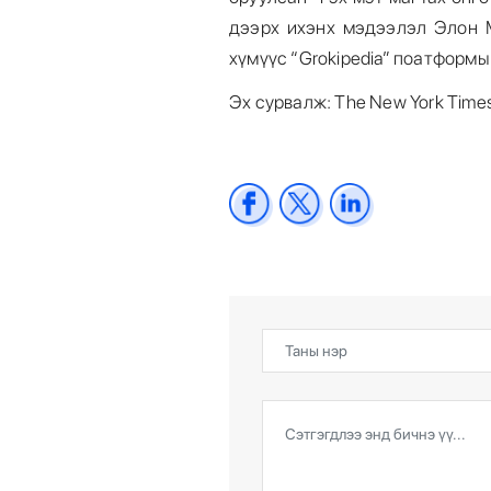
дээрх ихэнх мэдээлэл Элон 
хүмүүс “Grokipedia” поатформы
Эх сурвалж: The New York Time