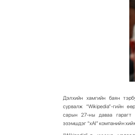
Дэлхийн хамгийн баян тэр
сурвалж “Wikipedia”-гийн ө
сарын 27-ны даваа гарагт 
эзэмшдэг “xAI” компанийн хий