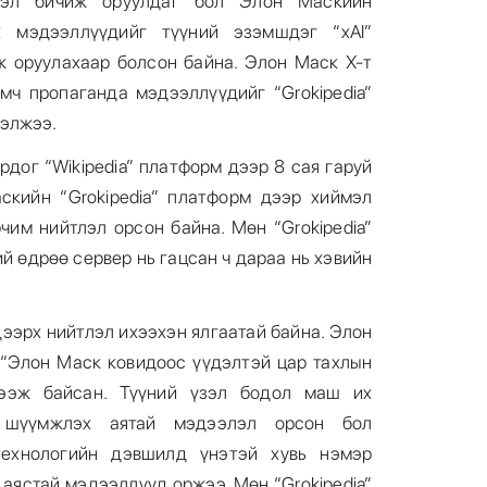
элэл бичиж оруулдаг бол Элон Маскийн
рх мэдээллүүдийг түүний эзэмшдэг “xAI”
 оруулахаар болсон байна. Элон Маск X-т
амч пропаганда мэдээллүүдийг “Grokipedia”
тэлжээ.
дог “Wikipedia” платформ дээр 8 сая гаруй
скийн “Grokipedia” платформ дээр хиймэл
чим нийтлэл орсон байна. Мөн “Grokipedia”
й өдрөө сервер нь гацсан ч дараа нь хэвийн
 дээрх нийтлэл ихээхэн ялгаатай байна. Элон
д “Элон Маск ковидоос үүдэлтэй цар тахлын
ээж байсан. Түүний үзэл бодол маш их
 шүүмжлэх аятай мэдээлэл орсон бол
 технологийн дэвшилд үнэтэй хувь нэмэр
 аястай мэдээллүүд оржээ. Мөн “Grokipedia”