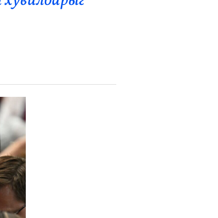
 хувилбарыг