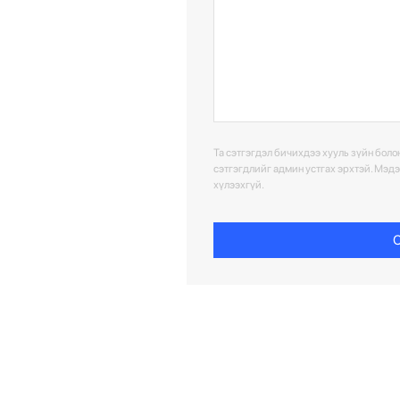
Та сэтгэгдэл бичихдээ хууль зүйн болон
сэтгэгдлийг админ устгах эрхтэй. Мэд
хүлээхгүй.
С