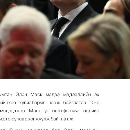
бумтан Элон Маск мэдээ мэдээллийн эх
өрийнхөө хувилбарыг нээж байгаагаа 10-р
мэдэгджээ. Маск уг платформыг өөрийн
мэл оюунаар хөгжүүлж байгаа аж.