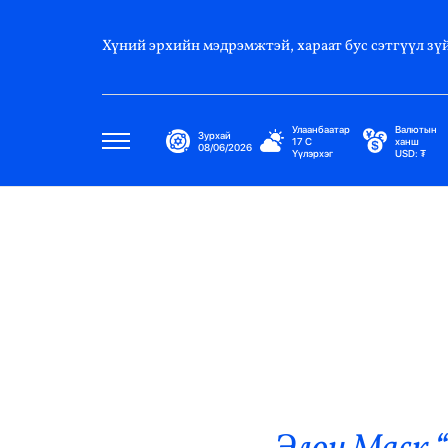
Хүний эрхийн мэдрэмжтэй, хараат бус сэтгүүл зүй
Улаанбаатар
Валютын
Зурхай
17
C
ханш
08/06/2026
Үүлэрхэг
USD:
₮
Улс Төр
Нийгэм
Эдийн Засаг
Дэлхий
Нийтлэлчийн Булан