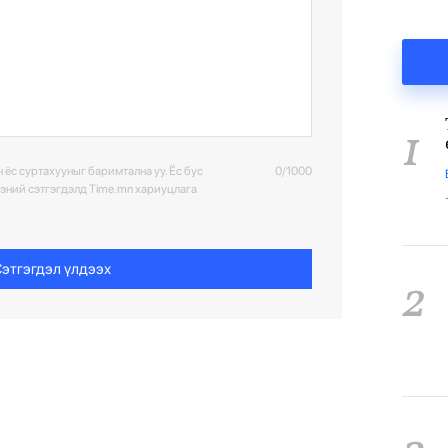
1
 ёс суртахууныг баримтална уу. Ёс бус
0/1000
ээний сэтгэгдэлд Time.mn хариуцлага
этгэгдэл үлдээх
2