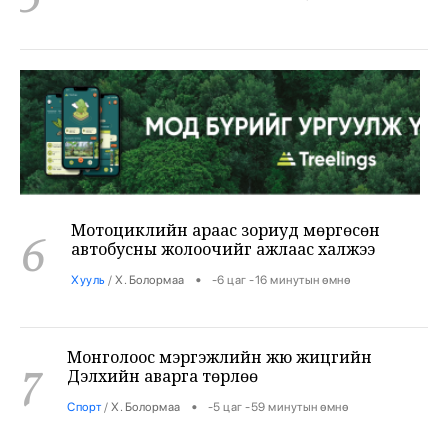
Мотоциклийн араас зориуд мөргөсөн
6
автобусны жолоочийг ажлаас халжээ
•
Хууль
/
Х. Болормаа
-6 цаг -16 минутын өмнө
Монголоос мэргэжлийн жюү жицүгийн
7
Дэлхийн аварга төрлөө
•
Спорт
/
Х. Болормаа
-5 цаг -59 минутын өмнө