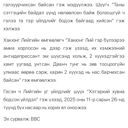
галзуурчихсан байсан гэж мэдүүлжээ. Шүүгч “Таны
сэтгэцийн байдал үүнд нөлөөлсөн байж болзошгүй ч
гэлээ та тэр үйлдлийг бодож байгаад хийсэн” гэж
хэлжээ.
Хакюнг Лийгийн өмгөөлөгч “Хакюнг Лий гэр бүлээрээ
амиа хорлосон нь дээр гэж үзээд, их хэмжээний
антидепрессант эм шүүсэнд хольж, 2 хүүхэдтэйгээ
хамт уугаад унтсан. Даанч тунг нь зөв тооцоогүйн
улмаас өөрөө сэрж, харин 2 хүүхэд нь нас барчихсан
байсан” гэж өмгөөлжээ.
Гэсэн ч Лийгийн уг үйлдлийг шүүх “Хэтэрхий хувиа
бодсон үйлдэл” гэж үзээд, 2025 оны 11-р сарын 26-нд
түүнд бүх насаар нь хорих ял оноожээ.
Эх сурвалж: BBC