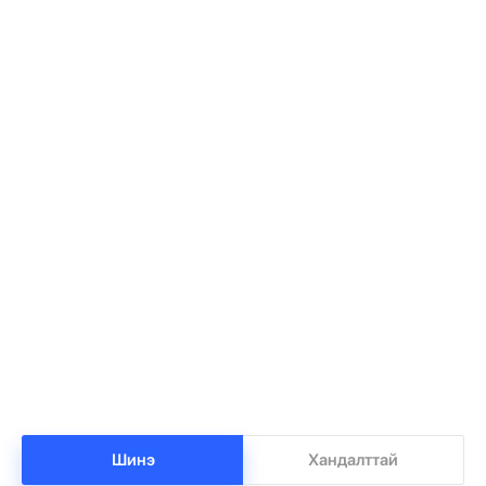
АНУ, Ираны хурцадмал байдал газрын
1
тосны зах зээлийг дахин савлууллаа
•
Дэлхий
/
Б. Ариунаа
-8 цаг -28 минутын өмнө
Шинэ
Хандалттай
Б.Пүрэвдагва: 8 салбарын 103 үйлчилгээний