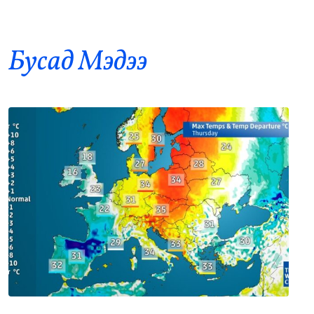
Хогноос эрчим хүч гаргах үйлдвэр 34 МВт-ын
8
хүчин чадалтайгаар ажиллана
•
Нийтлэлчийн булан
/
АДМИН
-5 цаг -35 минутын өмнө
Бусад Mэдээ
Шатахууны импортыг 3 яам хамтарч
9
хийнэ
•
Засгийн газар
/
Б. Ариунаа
-5 цаг -31 минутын өмнө
7-р сард 709,503 зөрчил бүртгэгдсэн
10
байна
•
Баримт тайлбар
/
Х. Болормаа
-5 цаг -26 минутын өмнө
Европ хэт халж, Итали бүх томоохон
11
хотдоо улаан түвшний сэрэмжлүүлэг
зарлалаа