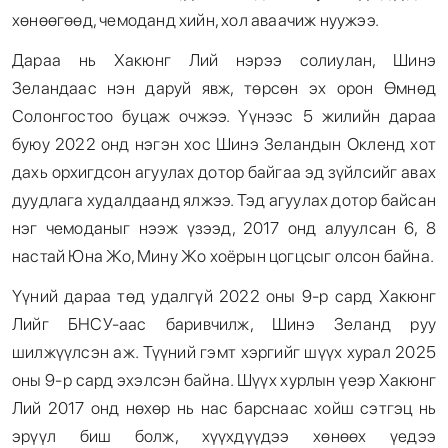
хөнөөгөөд, чемоданд хийн, хол аваачиж нуужээ.
Дараа нь Хакюнг Лий нэрээ солиулан, Шинэ
Зеландаас нэн даруй явж, төрсөн эх орон Өмнөд
Солонгостоо буцаж очжээ. Үүнээс 5 жилийн дараа
буюу 2022 онд нэгэн хос Шинэ Зеландын Окленд хот
дахь орхигдсон агуулах дотор байгаа эд зүйлсийг авах
дуудлага худалдаанд ялжээ. Тэд агуулах дотор байсан
нэг чемоданыг нээж үзээд, 2017 онд алуулсан 6, 8
настай Юна Жо, Мину Жо хоёрын цогцсыг олсон байна.
Үүний дараа төд удалгүй 2022 оны 9-р сард Хакюнг
Лийг БНСУ-аас баривчилж, Шинэ Зеланд руу
шилжүүлсэн аж. Түүний гэмт хэргийг шүүх хурал 2025
оны 9-р сард эхэлсэн байна. Шүүх хурлын үеэр Хакюнг
Лий 2017 онд нөхөр нь нас барснаас хойш сэтгэц нь
эрүүл биш болж, хүүхдүүдээ хөнөөх үедээ