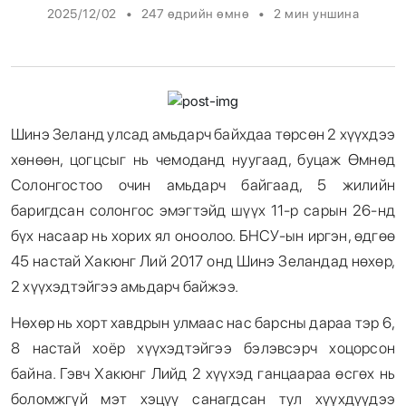
•
•
2025/12/02
247 өдрийн өмнө
2
мин уншина
Энтертайнмент
Эрэн Сурвалжилга
Шинэ Зеланд улсад амьдарч байхдаа төрсөн 2 хүүхдээ
хөнөөн, цогцсыг нь чемоданд нуугаад, буцаж Өмнөд
Солонгостоо очин амьдарч байгаад, 5 жилийн
баригдсан солонгос эмэгтэйд шүүх 11-р сарын 26-нд
бүх насаар нь хорих ял оноолоо. БНСУ-ын иргэн, өдгөө
45 настай Хакюнг Лий 2017 онд Шинэ Зеландад нөхөр,
2 хүүхэдтэйгээ амьдарч байжээ.
Нөхөр нь хорт хавдрын улмаас нас барсны дараа тэр 6,
8 настай хоёр хүүхэдтэйгээ бэлэвсэрч хоцорсон
байна. Гэвч Хакюнг Лийд 2 хүүхэд ганцаараа өсгөх нь
боломжгүй мэт хэцүү санагдсан тул хүүхдүүдээ