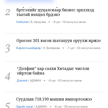
2
бүртгэлийг цуцалснаар бизнес эрхлэхэд
таатай нөхцөл бүрдэнэ
•
Нийслэл
/
Б. Ариунаа
-8 цаг -19 минутын өмнө
Оросоос 301 вагон шатахуун оруулж иржээ
3
•
Бодлого шийдвэр
/
Х. Болормаа
-7 цаг -32 минутын өмнө
“Долфин” хар салхи Хятадыг чиглэн
4
ойртож байна
•
Дэлхий
/
АДМИН
-6 цаг -50 минутын өмнө
Суудлын 718.190 машин импортолжээ
5
•
Эдийн засаг
/
АДМИН
-6 цаг -36 минутын өмнө