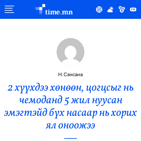
Улс Төр
Нийгэм
Эдийн Засаг
Дэлхий
Н. Сэнсана
2 хүүхдээ хөнөөн, цогцсыг нь
Нийтлэлчийн Булан
чемоданд 5 жил нуусан
Эрүүл Мэнд
эмэгтэйд бүх насаар нь хорих
Орон Нутаг
ял оноожээ
Спорт