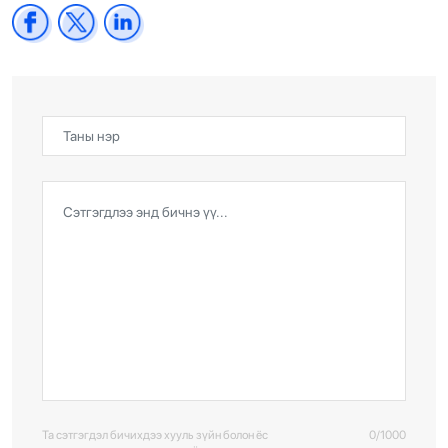
Та сэтгэгдэл бичихдээ хууль зүйн болон ёс
0/1000