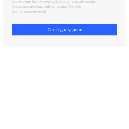
суртахууныг баримтална уу. Ёс бус сэтгэгдлийг админ
устгах эрхтэй. Мэдээний сэтгэгдэлд Time.mn
хариуцлага хүлээхгүй.
Сэтгэгдэл үлдээх