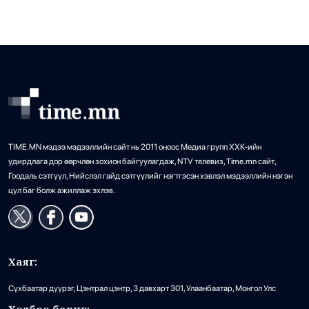
Хирошимагийн эмгэнэлт өдрийг
25
агуулахын орчимд наймдугаар сарын 2-нд авсан хиймэл
дэлхий дахин дурсан санаж, Япон
дагуулын зурагт их хэмжээний […]
цөмийн зэвсгээс ангид бодлогоо дахин
нотлов
•
Дэлхий
/
АДМИН
15 цаг 40 минутын өмнө
TIME.MN мэдээ мэдээллийн сайт нь 2011 оноос Медиа групп ХХК-ийн
удирдлага дор өөрчлөн зохион байгуулагдаж, NTV телевиз, Time.mn сайт,
Гоодаль сэтгүүл, Нийслэл гайд сэтгүүлийг нэгтгэсэн хэвлэл мэдээллийн нэгэн
цул баг болж ажиллаж эхлэв.
Хаяг:
Сүхбаатар дүүрэг, Цэнтрал цэнтр, 3 давхарт 301, Улаанбаатар, Монгол Улс
Холбоо барих: