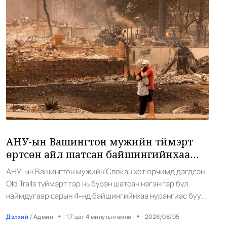
16 төрлийн эмийг нэг эх үүсвэрээс
11
худалдан авах журмыг баталлаа
•
Засгийн газар
/
АДМИН
11 цаг 49 минутын өмнө
Бүх шатанд хэмнэлтийн горимд
12
шилжиж, найр наадам, зөвлөгөөн, гадаад
томилолтыг хориглолоо
•
Засгийн газар
/
АДМИН
11 цаг 52 минутын өмнө
АНУ-ын Вашингтон мужийн түймэрт
өртсөн айл шатсан байшингийнхаа
АҮЭБ-ийн сайд Г.Дамдинням: 1 литр
13
нурангиас буу, төмөр сейфээ гарган
АНУ-ын Вашингтон мужийн Спокан хот орчимд дэгдсэн
АИ-95 бензин 5600 төгрөгийн өөрийн өртөгтэй
авчээ
орж ирэхээр байна
Old Trails түймэрт гэр нь бүрэн шатсан нэгэн гэр бүл
наймдугаар сарын 4-нд байшингийнхаа нурангиас буу
•
Засгийн газар
/
АДМИН
12 цаг 19 минутын өмнө
болон буу хадгалдаг төмөр сейфүүдээ гарган авчээ.
•
•
Дэлхий
/
Админ
17 цаг 4 минутын өмнө
2026/08/05
Хүчтэй салхи, хуурайшилтын улмаас богино хугацаанд