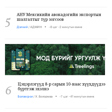
АНУ Мексикийн авокадогийн экспортын
5
шалгалтыг түр зогсоов
•
Дэлхий
/
АДМИН
-8 цаг -2 минутын өмнө
Цэцэрлэгүүд 8-р сарын 10-наас хүүхдүүдээ
6
бүртгэж эхэлнэ
•
Боловсрол
/
Х. Болормаа
-7 цаг -41 минутын өмнө
Аянганаас үүссэн түймэр ихээхэн хохирол
7
учрууллаа