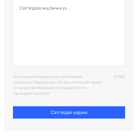
Та сэтгэгдэл бичихдээ хууль зүйн болон ёс
0/1000
суртахууныг баримтална уу. Ёс бус сэтгэгдлийг админ
устгах эрхтэй. Мэдээний сэтгэгдэлд Time.mn
хариуцлага хүлээхгүй.
Сэтгэгдэл үлдээх