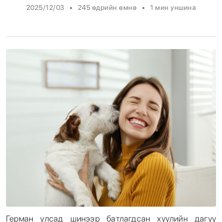
•
•
2025/12/03
245 өдрийн өмнө
1
мин уншина
Энтертайнмент
Эрэн Сурвалжилга
Герман улсад шинээр батлагдсан хуулийн дагуу