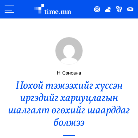
Улс Төр
Нийгэм
Эдийн Засаг
Дэлхий
Н. Сэнсана
Нохой тэжээхийг хүссэн
Нийтлэлчийн Булан
иргэдийг хариуцлагын
Эрүүл Мэнд
шалгалт өгөхийг шаарддаг
Орон Нутаг
болжээ
Спорт