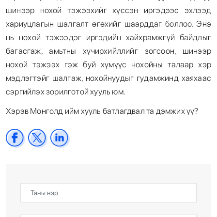
шинээр нохой тэжээхийг хүссэн иргэдээс эхлээд
хариуцлагын шалгалт өгөхийг шаарддаг боллоо. Энэ
нь нохой тэжээдэг иргэдийн хайхрамжгүй байдлыг
багасгаж, амьтны хүчирхийллийг зогсоон, шинээр
нохой тэжээх гэж буй хүмүүс нохойны талаар хэр
мэдлэгтэйг шалгаж, нохойнуудыг гудамжинд хаяхаас
сэргийлэх зорилготой хууль юм.
Хэрэв Монголд ийм хууль батлагдвал та дэмжих үү?