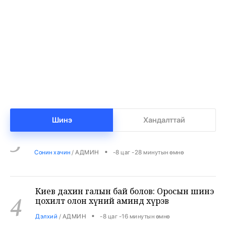
•
Спорт
/
Х. Болормаа
-8 цаг -52 минутын өмнө
Манлай суманд хорио цээрийн дэглэм
2
тогтоолоо
•
Халуун цэг
/
Х. Болормаа
-8 цаг -42 минутын өмнө
“SpaceX”-ийн пуужингийн хэсэг Сар мөргөсөн
3
ч эрсдэлгүй гэж NASA мэдэгдэв
Шинэ
Хандалттай
•
Сонин хачин
/
АДМИН
-8 цаг -28 минутын өмнө
Киев дахин галын бай болов: Оросын шинэ
4
цохилт олон хүний аминд хүрэв
•
Дэлхий
/
АДМИН
-8 цаг -16 минутын өмнө