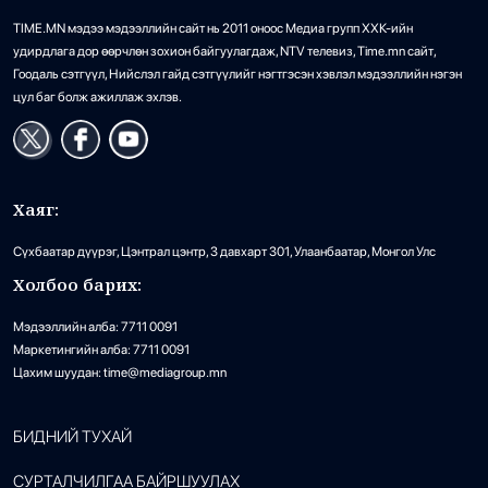
TIME.MN мэдээ мэдээллийн сайт нь 2011 оноос Медиа групп ХХК-ийн
удирдлага дор өөрчлөн зохион байгуулагдаж, NTV телевиз, Time.mn сайт,
Гоодаль сэтгүүл, Нийслэл гайд сэтгүүлийг нэгтгэсэн хэвлэл мэдээллийн нэгэн
цул баг болж ажиллаж эхлэв.
Хаяг:
Сүхбаатар дүүрэг, Цэнтрал цэнтр, 3 давхарт 301, Улаанбаатар, Монгол Улс
Холбоо барих:
Мэдээллийн алба: 7711 0091
Маркетингийн алба: 7711 0091
Цахим шуудан: time@mediagroup.mn
БИДНИЙ ТУХАЙ
СУРТАЛЧИЛГАА БАЙРШУУЛАХ