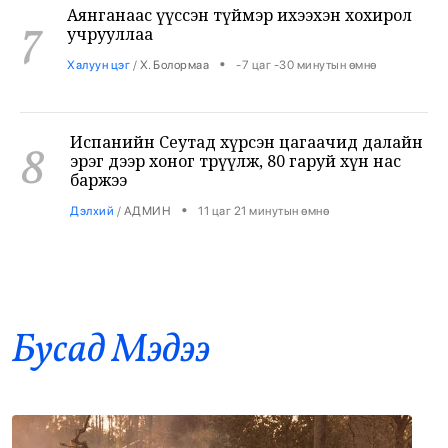
•
Халуун цэг
/
Х. Болормаа
-7 цаг -30 минутын өмнө
Испанийн Сеутад хүрсэн цагаачид далайн
8
эрэг дээр хоног төөрүүлж, 80 гаруй хүн нас
баржээ
•
Дэлхий
/
АДМИН
11 цаг 21 минутын өмнө
Автобензин, дизель түлшний онцгой
9
албан татварыг тэглэлээ
•
Засгийн газар
/
АДМИН
11 цаг 33 минутын өмнө
Бусад Mэдээ
Нөөцийн махны худалдаа, борлуулалтыг
10
нээлттэй ил тод болгоно
•
Засгийн газар
/
АДМИН
11 цаг 36 минутын өмнө