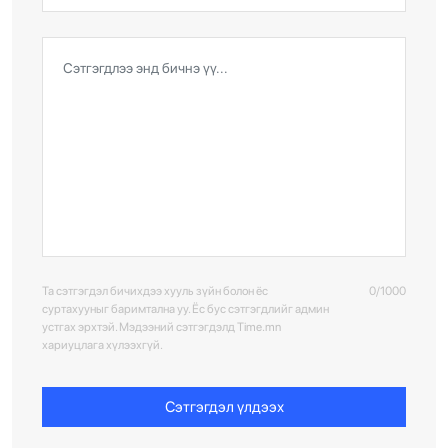
Та сэтгэгдэл бичихдээ хууль зүйн болон ёс
0/1000
суртахууныг баримтална уу. Ёс бус сэтгэгдлийг админ
устгах эрхтэй. Мэдээний сэтгэгдэлд Time.mn
хариуцлага хүлээхгүй.
Сэтгэгдэл үлдээх