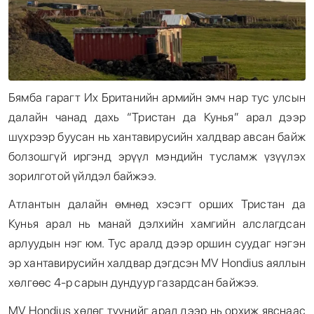
Бямба гарагт Их Британийн армийн эмч нар тус улсын
далайн чанад дахь “Тристан да Кунья” арал дээр
шүхрээр буусан нь хантавирусийн халдвар авсан байж
болзошгүй иргэнд эрүүл мэндийн тусламж үзүүлэх
зорилготой үйлдэл байжээ.
Атлантын далайн өмнөд хэсэгт орших Тристан да
Кунья арал нь манай дэлхийн хамгийн алслагдсан
арлуудын нэг юм. Тус аралд дээр оршин суудаг нэгэн
эр хантавирусийн халдвар дэгдсэн MV Hondius аяллын
хөлгөөс 4-р сарын дундуур газардсан байжээ.
MV Hondius хөлөг түүнийг арал дээр нь орхиж явснаас