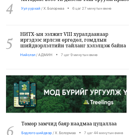
НИТХ-ын ээлжит VIII хуралдаанаар
5
иргэдээс ирүүлсэн өргөдөл, гомдлын
шийдвэрлэлтийн тайланг хэлэлцэж байна
•
Нийслэл
/
АДМИН
7 цаг 9 минутын өмнө
Төмөр замчид баяр наадмаа цуцаллаа
6
•
Бодлого шийдвэр
/
Х. Болормаа
7 цаг 44 минутын өмнө