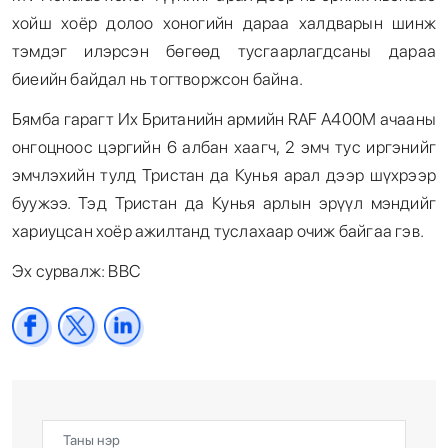
хойш хоёр долоо хоногийн дараа халдварын шинж
тэмдэг илэрсэн бөгөөд тусгаарлагдсаны дараа
биеийн байдал нь тогтворжсон байна.
Бямба гарагт Их Британийн армийн RAF A400M ачааны
онгоцноос цэргийн 6 албан хаагч, 2 эмч тус иргэнийг
эмчлэхийн тулд Тристан да Кунья арал дээр шүхрээр
буужээ. Тэд Тристан да Кунья арлын эрүүл мэндийг
хариуцсан хоёр ажилтанд туслахаар очиж байгаа гэв.
Эх сурвалж: BBC