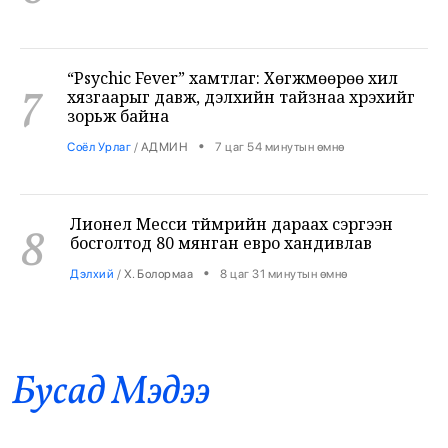
“Psychic Fever” хамтлаг: Хөгжмөөрөө хил
7
хязгаарыг давж, дэлхийн тайзнаа хүрэхийг
зорьж байна
•
Соёл Урлаг
/
АДМИН
7 цаг 54 минутын өмнө
Лионел Месси түймрийн дараах сэргээн
8
босголтод 80 мянган евро хандивлав
•
Дэлхий
/
Х. Болормаа
8 цаг 31 минутын өмнө
Хирошимагийн эмгэнэлт өдрийг дэлхий
9
дахин дурсан санаж, Япон цөмийн зэвсгээс
ангид бодлогоо дахин нотлов
•
Бусад Mэдээ
Дэлхий
/
АДМИН
8 цаг 35 минутын өмнө