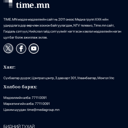
TIME.MN мэдээ мэдээллийн сайт нь 2011 оноос Медиа групп ХХК-ийн
удирдлага дор өөрчлөн зохион байгуулагдаж, NTV телевиз, Time.mn сайт,
Гоодаль сэтгүүл, Нийслэл гайд сэтгүүлийг нэгтгэсэн хэвлэл мэдээллийн нэгэн
цул баг болж ажиллаж эхлэв.
Хаяг:
Сүхбаатар дүүрэг, Цэнтрал цэнтр, 3 давхарт 301, Улаанбаатар, Монгол Улс
Холбоо барих:
Мэдээллийн алба: 7711 0091
Маркетингийн алба: 7711 0091
Цахим шуудан: time@mediagroup.mn
БИДНИЙ ТУХАЙ