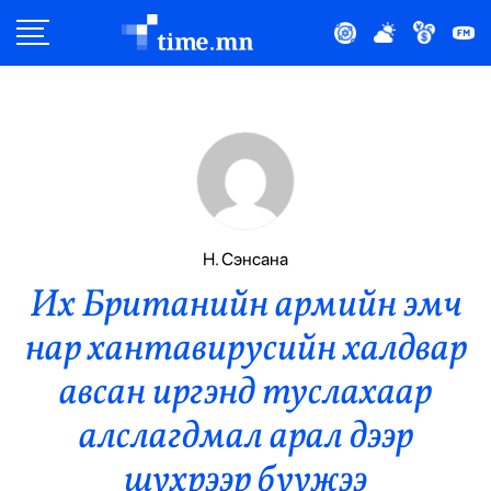
Улс Төр
Нийгэм
Эдийн Засаг
Дэлхий
Н. Сэнсана
Их Британийн армийн эмч
Нийтлэлчийн Булан
нар хантавирусийн халдвар
Эрүүл Мэнд
авсан иргэнд туслахаар
Орон Нутаг
алслагдмал арал дээр
шүхрээр буужээ
Спорт