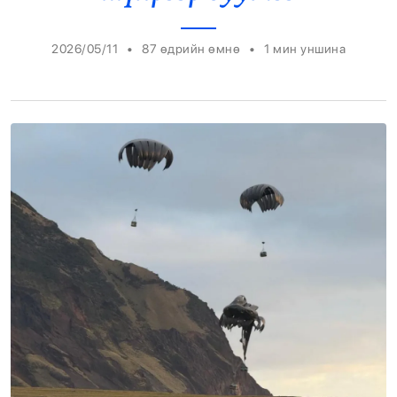
Энтертайнмент
•
•
2026/05/11
87 өдрийн өмнө
1
мин уншина
Эрэн Сурвалжилга