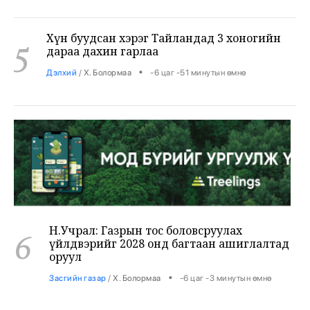
Хүн буудсан хэрэг Тайландад 3 хоногийн
5
дараа дахин гарлаа
•
Дэлхий
/
Х. Болормаа
-6 цаг -51 минутын өмнө
Н.Учрал: Газрын тос боловсруулах
6
үйлдвэрийг 2028 онд багтаан ашиглалтад
оруул
•
Засгийн газар
/
Х. Болормаа
-6 цаг -3 минутын өмнө
Б.Очирбат: COP17-г сонирхох иргэдийг