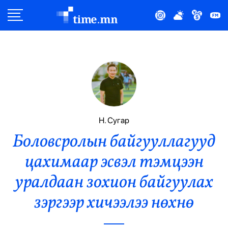
Улс Төр
Нийгэм
Эдийн Засаг
Дэлхий
Н. Сугар
Боловсролын байгууллагууд
Нийтлэлчийн Булан
цахимаар эсвэл тэмцээн
Эрүүл Мэнд
уралдаан зохион байгуулах
Орон Нутаг
зэргээр хичээлээ нөхнө
Спорт