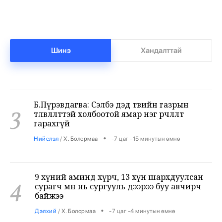
Нар бүтэн хиртэж, солирын бороо орох гэж
2
байна
•
Сонин хачин
/
Х. Болормаа
-7 цаг -16 минутын өмнө
Шинэ
Хандалттай
Б.Пүрэвдагва: Сэлбэ дэд төвийн газрын
3
төлөвлөлттэй холбоотой ямар нэг өөрчлөлт
гарахгүй
•
Нийслэл
/
Х. Болормаа
-7 цаг -15 минутын өмнө
9 хүний аминд хүрч, 13 хүн шархдуулсан
4
сурагч өмнө нь сургууль дээрээ буу авчирч
байжээ
•
Дэлхий
/
Х. Болормаа
-7 цаг -4 минутын өмнө