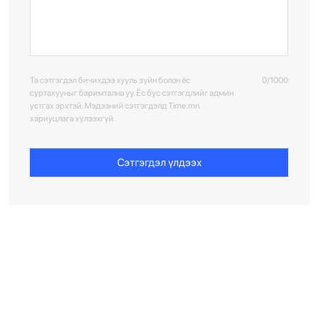
Та сэтгэгдэл бичихдээ хууль зүйн болон ёс
0/1000
суртахууныг баримтална уу. Ёс бус сэтгэгдлийг админ
устгах эрхтэй. Мэдээний сэтгэгдэлд Time.mn
хариуцлага хүлээхгүй.
Сэтгэгдэл үлдээх