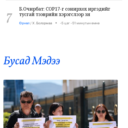
7
тусгай тээврийн хэрэгслээр зөөнө
•
Өрнөл
/
Х. Болормаа
-5 цаг -51 минутын өмнө
Дэлхийн шилдэг 100 их сургуульд тэнцсэн
8
оюутнууд Төрийн ордны гадаа суулт хийж
байна
•
Боловсрол
/
Х. Болормаа
-5 цаг -45 минутын өмнө
Бусад Mэдээ
Дэлхийн адууны өдрийн уралдаанд уясан
9
хүлэг нь түрүүлсэн уяачдыг шагналаа
•
Ерөнхийлөгч
/
Х. Болормаа
-5 цаг -21 минутын өмнө
Монгол судлалыг хөгжүүлж байгаа
10
эрхмүүдийг шагналаа
•
Ерөнхийлөгч
/
Х. Болормаа
-4 цаг -54 минутын өмнө