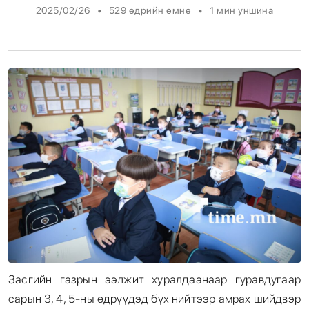
•
•
2025/02/26
529 өдрийн өмнө
1
мин уншина
Энтертайнмент
Эрэн Сурвалжилга
Засгийн газрын ээлжит хуралдаанаар гуравдугаар
сарын 3, 4, 5-ны өдрүүдэд бүх нийтээр амрах шийдвэр