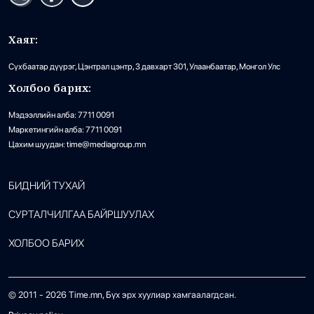
Хаяг:
Сүхбаатар дүүрэг, Цэнтрал цэнтр, 3 давхарт 301, Улаанбаатар, Монгол Улс
Холбоо барих:
Мэдээллийн алба: 7711 0091
Маркетингийн алба: 7711 0091
Цахим шуудан: time@mediagroup.mn
БИДНИЙ ТУХАЙ
СУРТАЛЧИЛГАА БАЙРШУУЛАХ
ХОЛБОО БАРИХ
© 2011 -
2026
Time.mn, Бүх эрх хуулиар хамгаалагдсан.