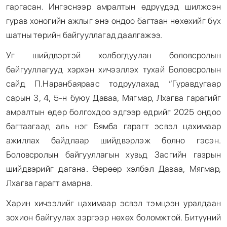
гаргасан. Ингэснээр амралтын өдрүүдэд шилжсэн
гурав хоногийн ажлыг энэ ондоо багтаан нөхөхийг бүх
шатны төрийн байгууллагад даалгажээ.
Уг шийдвэртэй холбогдуулан боловсролын
байгууллагууд хэрхэн хичээллэх тухай Боловсролын
сайд П.Наранбаяраас тодруулахад “Гуравдугаар
сарын 3, 4, 5-н буюу Даваа, Мягмар, Лхагва гарагийг
амралтын өдөр болгохдоо эдгээр өдрийг 2025 ондоо
багтаагаад аль нэг Бямба гарагт эсвэл цахимаар
ажиллах байдлаар шийдвэрлэж болно гэсэн.
Боловсролын байгууллагын хувьд Засгийн газрын
шийдвэрийг дагана. Өөрөөр хэлбэл Даваа, Мягмар,
Лхагва гарагт амарна.
Харин хичээлийг цахимаар эсвэл тэмцээн уралдаан
зохион байгуулах зэргээр нөхөх боломжтой. Битүүний