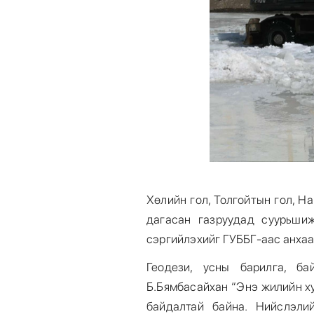
Хөлийн гол, Толгойтын гол, На
дагасан газруудад суурьши
сэргийлэхийг ГУББГ-аас анха
Геодези, усны барилга, б
Б.Бямбасайхан “Энэ жилийн х
байдалтай байна. Нийслэли