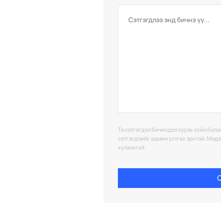
Та сэтгэгдэл бичихдээ хууль зүйн болон
сэтгэгдлийг админ устгах эрхтэй. Мэд
хүлээхгүй.
С