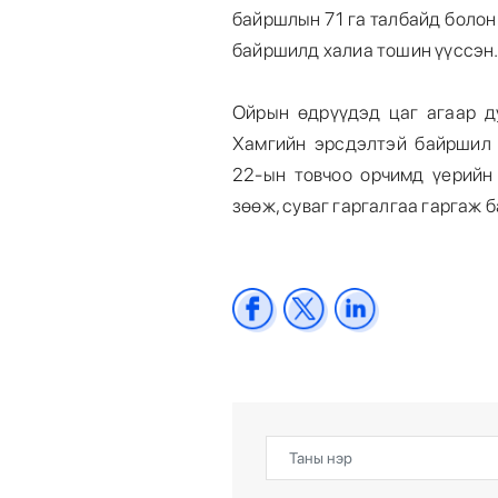
байршлын 71 га талбайд болон
байршилд халиа тошин үүссэн
Ойрын өдрүүдэд цаг агаар д
Хамгийн эрсдэлтэй байршил 
22-ын товчоо орчимд үерийн
зөөж, суваг гаргалгаа гаргаж б