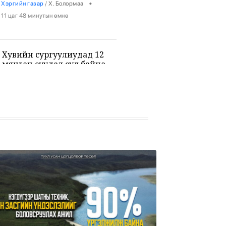
•
Хэргийн газар
/
Х. Болормаа
11 цаг 48 минутын өмнө
Хувийн сургуулиудад 12
мянган суудал сул байна
•
Боловсрол
/
Х. Болормаа
11 цаг 59 минутын өмнө
9-р ангийн сурагч 3 багш, 3
сурагчийг буудан хөнөөжээ
•
Дэлхий
/
Х. Болормаа
13 цаг 13 минутын өмнө