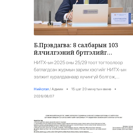
Б.Пүрэвдагва: 8 салбарын 103
үйлчилгээний бүртгэлийг
цуцалснаар бизнес эрхлэхэд
НИТХ-ын 2025 оны 25/29 тоот тогтоолоор
таатай нөхцөл бүрдэнэ
батлагдсан журмын зарим хэсгийг НИТХ-ын
ээлжит хуралдаанаар хүчингүй болгож,
зөвшөөрлийн шинжтэй 103 бүртгэлээс
•
•
Нийслэл
/
Админ
15 цаг 20 минутын өмнө
нийслэлийн бизнес эрхлэгчдийг чөлөөллөө.
2026/08/07
Нийслэлийн Засаг дарга бөгөөд Улаанбаатар
хотын Захирагч Б.Пүрэвдагва: -Бид иргэдийнх
амьдралын чанарыг сайжруулахад юу хийж
болох вэ гэдэг өнцгөөс шийдвэрүүдээ гаргаж
буй. “Чөлөөлье” үндэсний санаачилгын хүрээнд