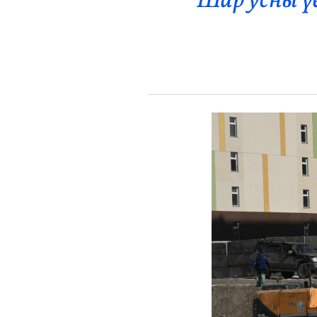
Шар усны үе
Эрүүл Мэнд
Орон Нутаг
Спорт
Энтертайнмент
Эрэн Сурвалжилга