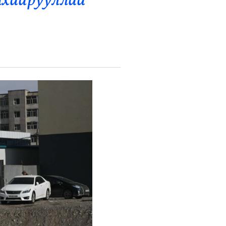
анхаарууллаа