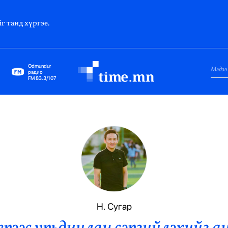
г танд хүргэе.
Odmundur
радио
FM 83.3/107
Нийслэл
Гадаад Харилцаа
Яамд
Элчин Сайд
Парламент
Н. Сугар
Засгийн Газар