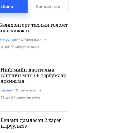
Шинэ
Хандалттай
Баянхонгорт тахлын голомт
идэвхижжээ
•
Халуун цэг
/
Х. Болормаа
10 цаг 53 минутын өмнө
Нийгмийн даатгалын
сангийн мөнгө 7.6 тэрбумаар
арвижлаа
•
Бизнес
/
Х. Болормаа
11 цаг 27 минутын өмнө
Бензин дамласан 2 хэрэг
илрүүлжээ