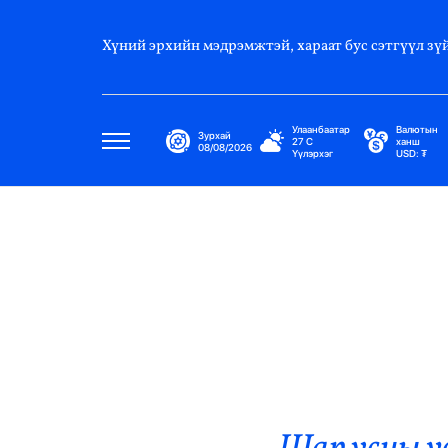
Хүний эрхийн мэдрэмжтэй, хараат бус сэтгүүл зүй
Улаанбаатар
Валютын
Зурхай
27
C
ханш
08/08/2026
Үүлэрхэг
USD:
₮
Улс Төр
Нийгэм
Эдийн Засаг
Дэлхий
Нийтлэлчийн Булан