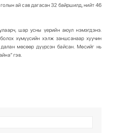
 голын ай сав дагасан 32 байршилд, нийт 46
.
улаарч, шар усны үерийн аюул нэмэгдэнэ.
болох хүмүүсийн хэлж заншсанаар хуучин
 далан мөсөөр дүүрсэн байсан. Мөсийг нь
айна” гэв.