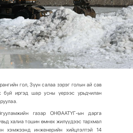
рангийн гол, Зүүн салаа зэрэг голын ай сав
ж буй иргэд шар усны үерээс урьдчилан
аруулаа.
айгууламжийн газар ОНӨААТҮГ-ын дарга
увьд халиа тошин өмнөх жилүүдээс тархмал
йн хэмжээнд инженерийн хийцлэлтэй 14