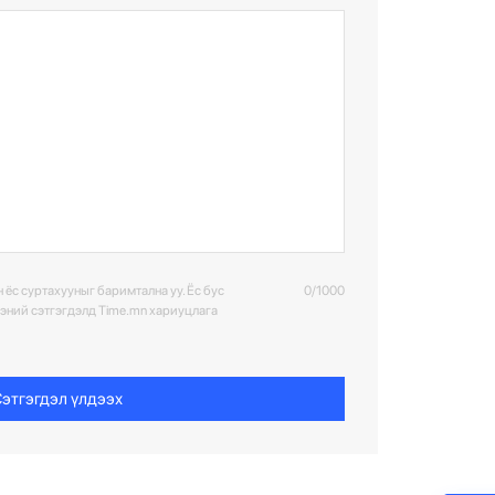
 ёс суртахууныг баримтална уу. Ёс бус
0/1000
ээний сэтгэгдэлд Time.mn хариуцлага
этгэгдэл үлдээх