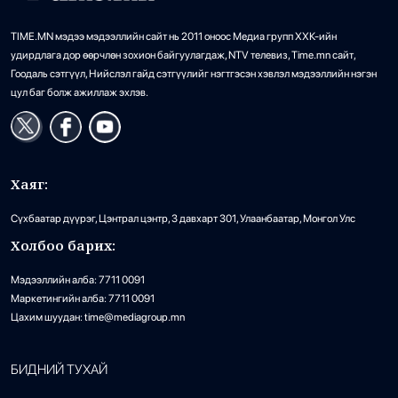
TIME.MN мэдээ мэдээллийн сайт нь 2011 оноос Медиа групп ХХК-ийн
удирдлага дор өөрчлөн зохион байгуулагдаж, NTV телевиз, Time.mn сайт,
Гоодаль сэтгүүл, Нийслэл гайд сэтгүүлийг нэгтгэсэн хэвлэл мэдээллийн нэгэн
цул баг болж ажиллаж эхлэв.
Хаяг:
Сүхбаатар дүүрэг, Цэнтрал цэнтр, 3 давхарт 301, Улаанбаатар, Монгол Улс
Холбоо барих:
Мэдээллийн алба: 7711 0091
Маркетингийн алба: 7711 0091
Цахим шуудан: time@mediagroup.mn
БИДНИЙ ТУХАЙ