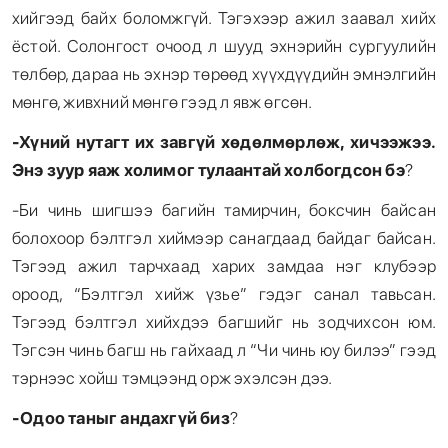
хийгээд байх боломжгүй. Тэгэхээр ажил заавал хийх
ёстой. Солонгост очоод л шууд эхнэрийн сургуулийн
төлбөр, дараа нь эхнэр төрөөд хүүхдүүдийн эмнэлгийн
мөнгө, живхний мөнгө гээд л явж өгсөн.
-Хүний нутагт их завгүй хөдөлмөрлөж, хичээжээ.
Энэ зуур яаж холимог тулаантай холбогдсон бэ
?
-Би чинь шигшээ багийн тамирчин, боксчин байсан
болохоор бэлтгэл хиймээр санагдаад байдаг байсан.
Тэгээд ажил тарчхаад харих замдаа нэг клубээр
ороод, “Бэлтгэл хийж үзье” гэдэг санал тавьсан.
Тэгээд бэлтгэл хийхдээ багшийг нь зодчихсон юм.
Тэгсэн чинь багш нь гайхаад л “Чи чинь юу билээ” гээд
тэрнээс хойш тэмцээнд орж эхэлсэн дээ.
-Одоо таныг андахгүй биз
?