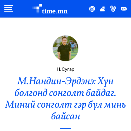
Улс Төр
Нийгэм
Эдийн Засаг
Дэлхий
Н. Сугар
М.Нандин-Эрдэнэ: Хүн
Нийтлэлчийн Булан
болгонд сонголт байдаг.
Эрүүл Мэнд
Миний сонголт гэр бүл минь
Орон Нутаг
байсан
Спорт