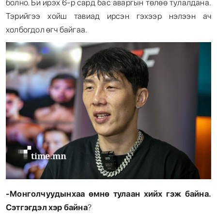
болно. Би ирэх 6-р сард бас аваргын төлөө тулалдана.
Тэрийгээ хойш тавиад ирсэн гэхээр нэлээн ач
холбогдол өгч байгаа.
-Монголчуудынхаа өмнө тулаан хийх гэж байна.
Сэтгэгдэл хэр байна
?