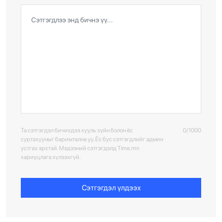
Та сэтгэгдэл бичихдээ хууль зүйн болон ёс
0/1000
суртахууныг баримтална уу. Ёс бус сэтгэгдлийг админ
устгах эрхтэй. Мэдээний сэтгэгдэлд Time.mn
хариуцлага хүлээхгүй.
Сэтгэгдэл үлдээх