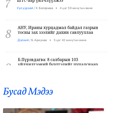
АНУ, Ираны хурцадмал байдал газрын
8
тосны зах зээлийг дахин савлууллаа
•
Дэлхий
/
Б. Ариунаа
5 цаг 42 минутын өмнө
Б.Пүрэвдагва: 8 салбарын 103
9
үйлчилгээний бүртгэлийг цуцалснаар
бизнес эрхлэхэд таатай нөхцөл бүрдэнэ
•
Нийслэл
/
Б. Ариунаа
5 цаг 51 минутын өмнө
Оросоос 301 вагон шатахуун оруулж
10
иржээ
Бусад Mэдээ
•
Бодлого шийдвэр
/
Х. Болормаа
6 цаг 37 минутын өмнө