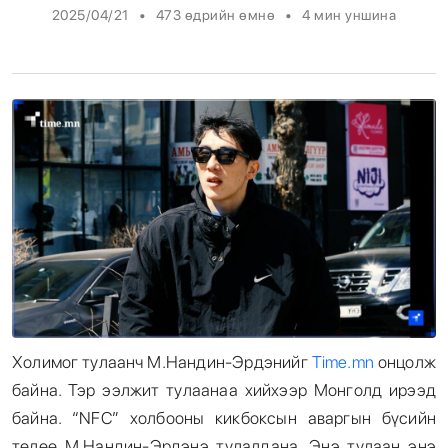
•
•
2025/04/21
473 өдрийн өмнө
4
мин уншина
Энтертайнмент
Эрэн Сурвалжилга
Холимог тулаанч М.Нандин-Эрдэнийг
Time.mn
онцолж
байна. Тэр ээлжит тулаанаа хийхээр Монголд ирээд
байна. “NFC” холбооны кикбоксын аваргын бүсийн
төлөө М.Нандин-Эрдэнэ тулалдана. Энэ тулаан энэ