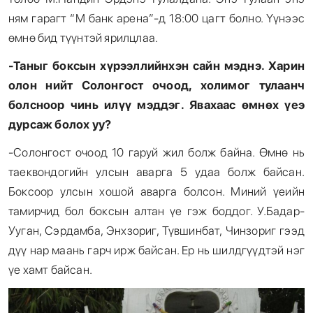
ням гарагт “М банк арена”-д 18:00 цагт болно. Үүнээс
өмнө бид түүнтэй ярилцлаа.
-Таныг боксын хүрээллийнхэн сайн мэднэ. Харин
олон нийт Солонгост очоод, холимог тулаанч
болсноор чинь илүү мэддэг. Явахаас өмнөх үеэ
дурсаж болох уу?
-Солонгост очоод 10 гаруй жил болж байна. Өмнө нь
таеквондогийн улсын аварга 5 удаа болж байсан.
Боксоор улсын хошой аварга болсон. Миний үеийн
тамирчид бол боксын алтан үе гэж боддог. У.Бадар-
Ууган, Сэрдамба, Энхзориг, Түвшинбат, Чинзориг гээд
дүү нар маань гарч ирж байсан. Ер нь шилдгүүдтэй нэг
үе хамт байсан.