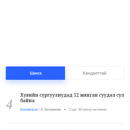
Нийгмийн даатгалын сангийн мөнгө 7.6
2
тэрбумаар арвижлаа
•
Бизнес
/
Х. Болормаа
1 цаг 58 минутын өмнө
Бензин дамласан 2 хэрэг илрүүлжээ
3
•
Хэргийн газар
/
Х. Болормаа
2 цаг 19 минутын өмнө
Хувийн сургуулиудад 12 мянган суудал сул
4
Шинэ
Хандалттай
байна
•
Боловсрол
/
Х. Болормаа
2 цаг 30 минутын өмнө
9-р ангийн сурагч 3 багш, 3 сурагчийг
5
буудан хөнөөжээ
•
Дэлхий
/
Х. Болормаа
3 цаг 44 минутын өмнө