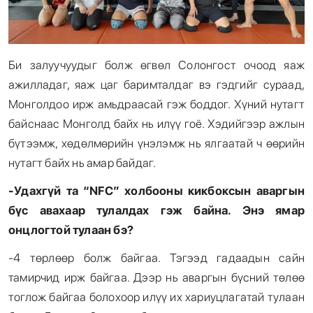
Би залуучуудыг болж өгвөл Солонгост очоод яаж
ажилладаг, яаж цаг баримталдаг вэ гэдгийг сураад,
Монголдоо ирж амьдраасай гэж боддог. Хүний нутагт
байснаас Монголд байх нь илүү гоё. Хэдийгээр ажлын
бүтээмж, хөдөлмөрийн үнэлэмж нь ялгаатай ч өөрийн
нутагт байх нь амар байдаг.
-Удахгүй та “NFC” холбооны кикбоксын аваргын
бүс авахаар тулалдах гэж байна. Энэ ямар
онцлогтой тулаан бэ
?
-4 төрлөөр болж байгаа. Тэгээд гадаадын сайн
тамирчид ирж байгаа. Дээр нь аваргын бүсний төлөө
тоглож байгаа болохоор илүү их хариуцлагатай тулаан