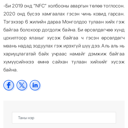
-Би 2019 онд “NFC” холбооны аваргын төлөө тоглосон.
2020 онд бүсээ хамгаалах гэсэн чинь ковид гарсан.
Тэгэхээр 6 жилийн дараа Монголдоо тулаан хийх гэж
байгаа болохоор догдолж байна. Би өрсөлдөгчөө хүнд
цохилтоор ялахыг хүсэж байгаа ч гэсэн өрсөлдөгч
маань надад зодуулах гэж ирэхгүй шүү дээ. Аль аль нь
хариуцлагатай байх учраас намайг дэмжиж байгаа
хүмүүсийнхээ өмнө сайхан тулаан хийхийг хүсэж
байна.