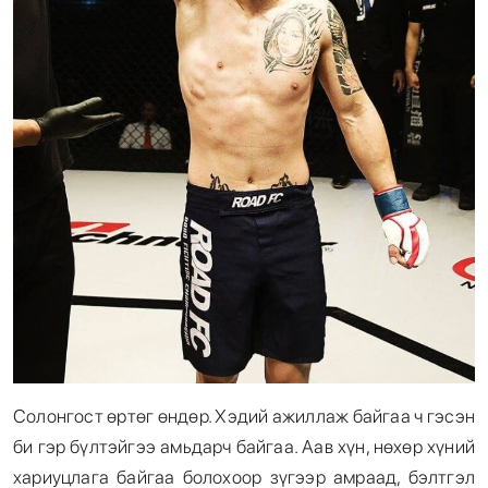
Солонгост өртөг өндөр. Хэдий ажиллаж байгаа ч гэсэн
би гэр бүлтэйгээ амьдарч байгаа. Аав хүн, нөхөр хүний
хариуцлага байгаа болохоор зүгээр амраад, бэлтгэл