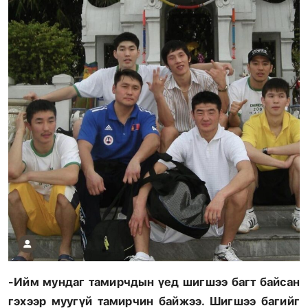
-Ийм мундаг тамирчдын үед шигшээ багт байсан
гэхээр муугүй тамирчин байжээ. Шигшээ багийг