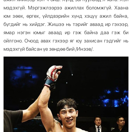
мэдэхгүй. Мэргэжлээрээ ажиллах боломжгүй. Хаана
юм зөөх, өргөх, үйлдвэрийн хүнд хэцүү ажил байна,
бүгдийг нь хийдэг. Жишээ нь тэрийг аваад ир гэхээр,
ямар нэгэн юмыг аваад ир гэж байна даа гэж би
ойлгоно. Очоод авах гэхээр яг юу захисан гэдгийг нь
мэдэхгүй байсан үе зөндөө бий /Инээв/.