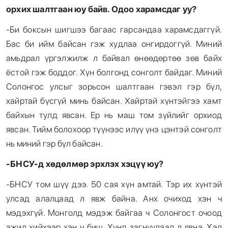
орхих шалтгаан юу байв. Одоо харамсдаг уу
?
-Би боксын шигшээ багаас гарсандаа харамсдаггүй.
Бас би ийм байсан гэж худлаа онгирдоггүй. Миний
амьдрал үргэлжилж л байвал өнөөдөртөө зөв байх
ёстой гэж боддог. Хүн болгонд сонголт байдаг. Миний
Солонгос улсыг зорьсон шалтгаан гэвэл гэр бүл,
хайртай бүсгүй минь байсан. Хайртай хүнтэйгээ хамт
байхын тулд явсан. Ер нь маш том зүйлийг орхиод
явсан. Тийм болохоор түүнээс илүү үнэ цэнтэй сонголт
нь миний гэр бүл байсан.
-БНСУ-д хөдөлмөр эрхлэх хэцүү юу
?
-БНСУ том шүү дээ. 50 сая хүн амтай. Тэр их хүнтэй
улсад алалцаад л явж байна. Анх очиход хэн ч
мэдэхгүй. Монголд мэдэж байгаа ч Солонгост очоод
ажил хийхээр хэн ч биш. Хүнд загнуулаад л явна. Хэл