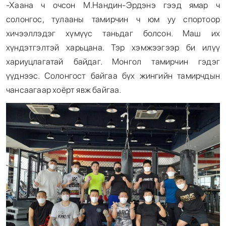
-Хаана ч очсон М.Нандин-Эрдэнэ гээд ямар ч
солонгос, тулааны тамирчин ч юм уу спортоор
хичээллэдэг хүмүүс таньдаг болсон. Маш их
хүндэтгэлтэй харьцана. Тэр хэмжээгээр би илүү
хариуцлагатай байдаг. Монгол тамирчин гэдэг
үүднээс. Солонгост байгаа бүх жингийн тамирчдын
чансаагаар хоёрт явж байгаа.