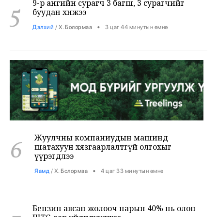
Жуулчны компаниудын машинд
6
шатахуун хязгаарлалтгүй олгохыг
үүрэгдлээ
•
Яамд
/
Х. Болормаа
4 цаг 33 минутын өмнө
Бензин авсан жолооч нарын 40% нь олон
7
ШТС-аар үйлчлүүлжээ
•
Уул уурхай
/
Х. Болормаа
4 цаг 59 минутын өмнө